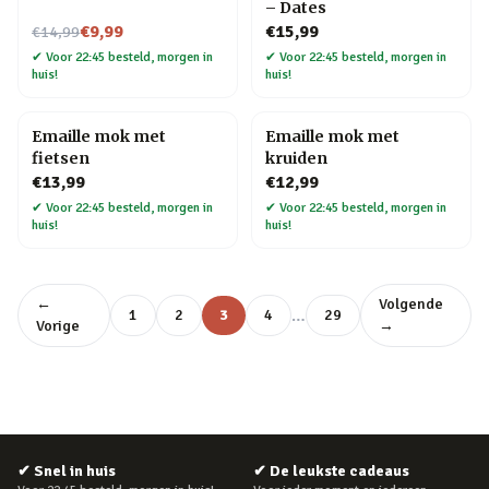
– Dates
Nu voor
€9,99
€15,99
€14,99
✔
Voor 22:45 besteld, morgen in
✔
Voor 22:45 besteld, morgen in
huis!
huis!
Emaille mok met
Emaille mok met
fietsen
kruiden
€13,99
€12,99
✔
Voor 22:45 besteld, morgen in
✔
Voor 22:45 besteld, morgen in
huis!
huis!
←
Volgende
…
1
2
3
4
29
Vorige
→
✔
Snel in huis
✔
De leukste cadeaus