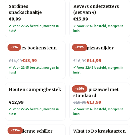
Sardines
Kevers onderzetters
snackschaaltje
(set van 4)
€9,99
€13,99
✔
Voor 22:45 besteld, morgen in
✔
Voor 22:45 besteld, morgen in
huis!
huis!
-
7
%
-
29
%
Noodles boekensteun
Elpee pizzasnijder
Nu voor
Nu voor
€13,99
€11,99
€14,99
€16,99
✔
Voor 22:45 besteld, morgen in
✔
Voor 22:45 besteld, morgen in
huis!
huis!
-
30
%
Houten campingbestek
Gitaar pizzawiel met
standaard
Nu voor
€12,99
€13,99
€19,99
✔
Voor 22:45 besteld, morgen in
✔
Voor 22:45 besteld, morgen in
huis!
huis!
-
33
%
Kat Julienne schiller
What to Do kraskaarten