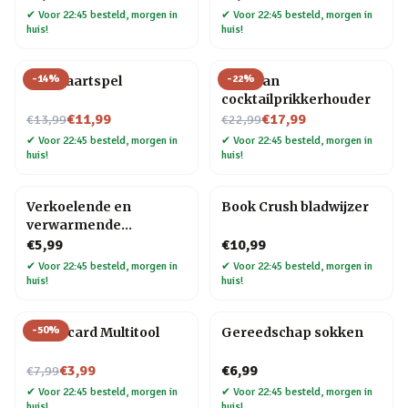
✔
Voor 22:45 besteld, morgen in
✔
Voor 22:45 besteld, morgen in
huis!
huis!
-
14
%
-
22
%
Bier kaartspel
Pelikaan
cocktailprikkerhouder
Nu voor
Nu voor
€11,99
€17,99
€13,99
€22,99
✔
Voor 22:45 besteld, morgen in
✔
Voor 22:45 besteld, morgen in
huis!
huis!
Verkoelende en
Book Crush bladwijzer
verwarmende
hoofdband
€5,99
€10,99
✔
Voor 22:45 besteld, morgen in
✔
Voor 22:45 besteld, morgen in
huis!
huis!
-
50
%
Creditcard Multitool
Gereedschap sokken
Nu voor
€3,99
€6,99
€7,99
✔
Voor 22:45 besteld, morgen in
✔
Voor 22:45 besteld, morgen in
huis!
huis!