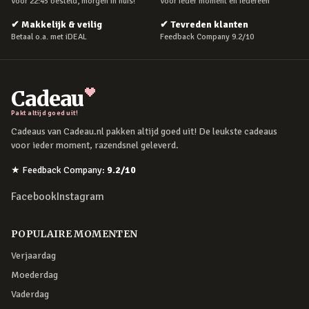
Voor 22:45 besteld, morgen in huis!
Voor ieder moment en iedereen
✔
Makkelijk & veilig
✔
Tevreden klanten
Betaal o.a. met iDEAL
Feedback Company 9.2/10
Cadeau
Pakt altijd goed uit!
Cadeaus van Cadeau.nl pakken altijd goed uit! De leukste cadeaus
voor ieder moment, razendsnel geleverd.
★
Feedback Company
:
9.2
/10
Facebook
Instagram
POPULAIRE MOMENTEN
Verjaardag
Moederdag
Vaderdag