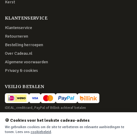
Kerst
KLANTENSERVICE
Klantenservice
Retourneren
Bestelling herroepen
Over Cadeau.nl
Algemene voorwaarden
Privacy & cookies
VEILIG BETALEN
iDEAL, creditcard, PayPal of Billink achteraf betalen
BEZORGING
🍪 Cookies voor het leukste cadeau-advies
We gebruiken cookies om de site te verbeteren en relevante aanbiedingen te
Voor 22:45 besteld, morgen in huis. Tot 365 dagen retourneren.
tonen. Lees ons
cookiebeleid
.