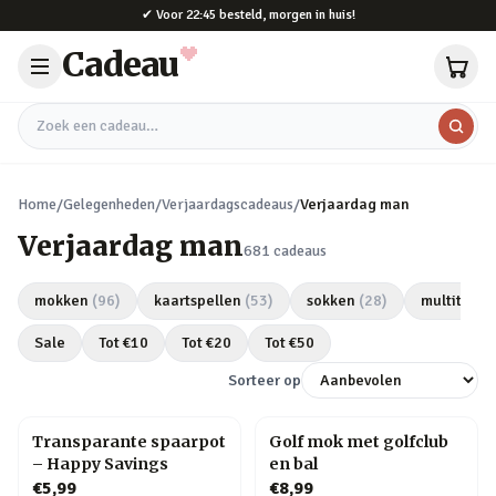
Naar hoofdinhoud
✔
Voor 22:45 besteld, morgen in huis!
Cadeau
Zoek een cadeau
Home
/
Gelegenheden
/
Verjaardagscadeaus
/
Verjaardag man
Verjaardag man
681
cadeaus
mokken
(
96
)
kaartspellen
(
53
)
sokken
(
28
)
multitools
Sale
Tot €
10
Tot €
20
Tot €
50
Sorteer op
Transparante spaarpot
Golf mok met golfclub
– Happy Savings
en bal
€5,99
€8,99