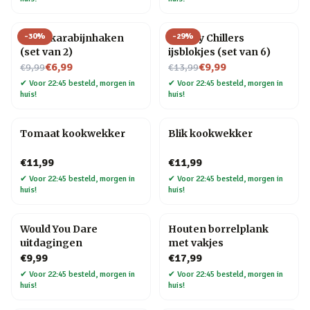
-
30
%
-
29
%
Hond karabijnhaken
Whisky Chillers
(set van 2)
ijsblokjes (set van 6)
Nu voor
Nu voor
€6,99
€9,99
€9,99
€13,99
✔
Voor 22:45 besteld, morgen in
✔
Voor 22:45 besteld, morgen in
huis!
huis!
Tomaat kookwekker
Blik kookwekker
€11,99
€11,99
✔
Voor 22:45 besteld, morgen in
✔
Voor 22:45 besteld, morgen in
huis!
huis!
Would You Dare
Houten borrelplank
uitdagingen
met vakjes
€9,99
€17,99
✔
Voor 22:45 besteld, morgen in
✔
Voor 22:45 besteld, morgen in
huis!
huis!