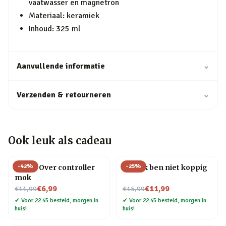
vaatwasser en magnetron
Materiaal: keramiek
Inhoud: 325 ml
Aanvullende informatie
⌄
Verzenden & retourneren
⌄
Ook leuk als cadeau
-
42
%
-
25
%
Game Over controller
Mok Ik ben niet koppig
mok
Nu voor
Nu voor
€6,99
€11,99
€11,99
€15,99
✔
Voor 22:45 besteld, morgen in
✔
Voor 22:45 besteld, morgen in
huis!
huis!