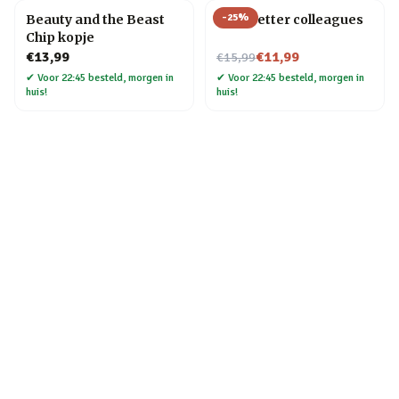
-
25
%
Beauty and the Beast
Mok Better colleagues
Chip kopje
Nu voor
€13,99
€11,99
€15,99
✔
Voor 22:45 besteld, morgen in
✔
Voor 22:45 besteld, morgen in
huis!
huis!