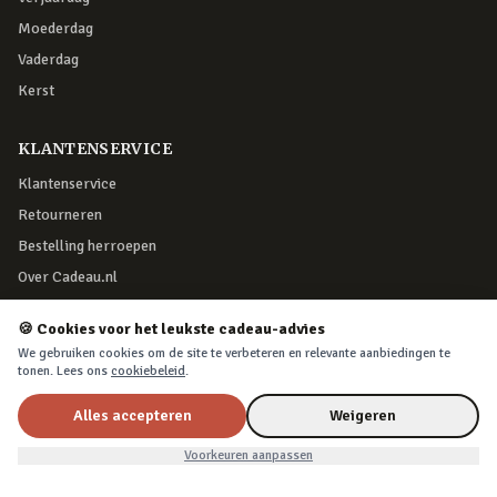
Moederdag
Vaderdag
Kerst
KLANTENSERVICE
Klantenservice
Retourneren
Bestelling herroepen
Over Cadeau.nl
Algemene voorwaarden
🍪 Cookies voor het leukste cadeau-advies
Privacy & cookies
We gebruiken cookies om de site te verbeteren en relevante aanbiedingen te
tonen. Lees ons
cookiebeleid
.
VEILIG BETALEN
Alles accepteren
Weigeren
Nu voor
€11,99
In winkelwagen
€15,99
Voorkeuren aanpassen
iDEAL, creditcard, PayPal of Billink achteraf betalen