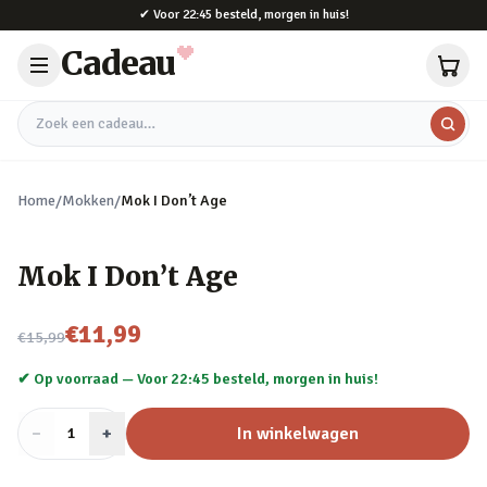
Naar hoofdinhoud
✔
Voor 22:45 besteld, morgen in huis!
Cadeau
Zoek een cadeau
Home
/
Mokken
/
Mok I Don’t Age
Mok I Don’t Age
Nu voor
€11,99
€15,99
✔ Op voorraad —
Voor 22:45 besteld, morgen in huis!
−
Aantal
+
:
In winkelwagen
1