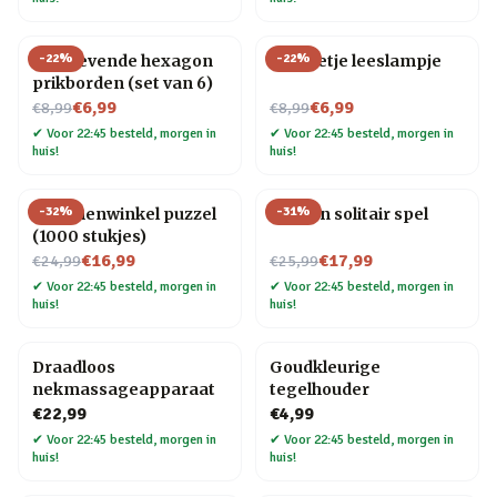
-
22
%
-
22
%
Zelfklevende hexagon
Mannetje leeslampje
prikborden (set van 6)
Nu voor
Nu voor
€6,99
€6,99
€8,99
€8,99
✔
Voor 22:45 besteld, morgen in
✔
Voor 22:45 besteld, morgen in
huis!
huis!
-
32
%
-
31
%
Bloemenwinkel puzzel
Houten solitair spel
(1000 stukjes)
Nu voor
Nu voor
€16,99
€17,99
€24,99
€25,99
✔
Voor 22:45 besteld, morgen in
✔
Voor 22:45 besteld, morgen in
huis!
huis!
Draadloos
Goudkleurige
nekmassageapparaat
tegelhouder
€22,99
€4,99
✔
Voor 22:45 besteld, morgen in
✔
Voor 22:45 besteld, morgen in
huis!
huis!