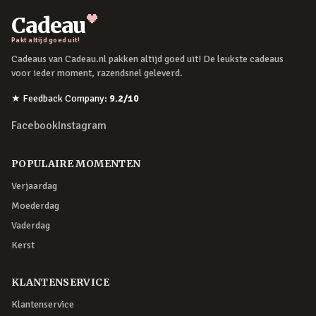
Cadeau
Pakt altijd goed uit!
Cadeaus van Cadeau.nl pakken altijd goed uit! De leukste cadeaus
voor ieder moment, razendsnel geleverd.
★
Feedback Company
:
9.2
/10
Facebook
Instagram
POPULAIRE MOMENTEN
Verjaardag
Moederdag
Vaderdag
Kerst
KLANTENSERVICE
Klantenservice