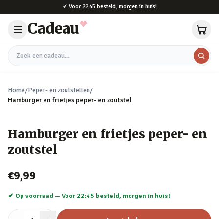
Naar hoofdinhoud
✔
Voor 22:45 besteld, morgen in huis!
Cadeau
Zoek een cadeau
Home
/
Peper- en zoutstellen
/
Hamburger en frietjes peper- en zoutstel
Hamburger en frietjes peper- en
zoutstel
€9,99
✔ Op voorraad —
Voor 22:45 besteld, morgen in huis!