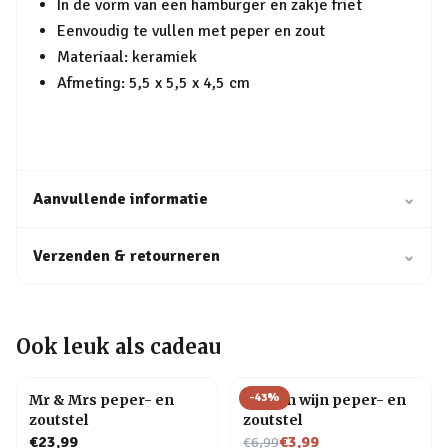
In de vorm van een hamburger en zakje friet
Eenvoudig te vullen met peper en zout
Materiaal: keramiek
Afmeting: 5,5 x 5,5 x 4,5 cm
Aanvullende informatie
⌄
Verzenden & retourneren
⌄
Ook leuk als cadeau
-
43
%
Mr & Mrs peper- en
Bier en wijn peper- en
zoutstel
zoutstel
Nu voor
€23,99
€3,99
€6,99