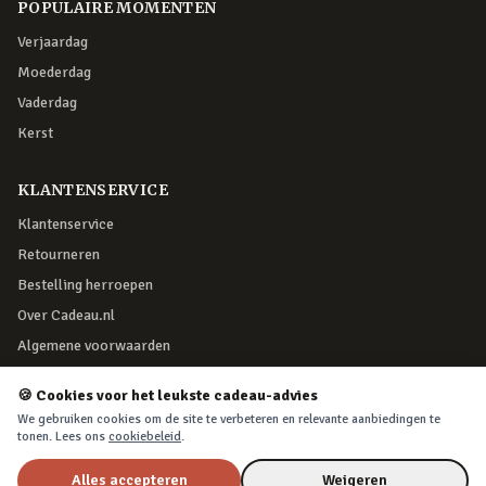
POPULAIRE MOMENTEN
Verjaardag
Moederdag
Vaderdag
Kerst
KLANTENSERVICE
Klantenservice
Retourneren
Bestelling herroepen
Over Cadeau.nl
Algemene voorwaarden
Privacy & cookies
🍪 Cookies voor het leukste cadeau-advies
We gebruiken cookies om de site te verbeteren en relevante aanbiedingen te
VEILIG BETALEN
tonen. Lees ons
cookiebeleid
.
Alles accepteren
Weigeren