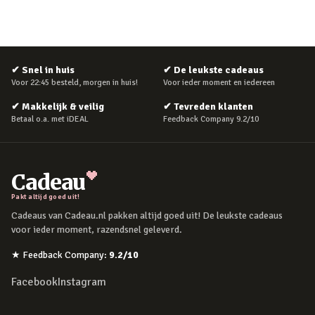
✔
Snel in huis
✔
De leukste cadeaus
Voor 22:45 besteld, morgen in huis!
Voor ieder moment en iedereen
✔
Makkelijk & veilig
✔
Tevreden klanten
Betaal o.a. met iDEAL
Feedback Company 9.2/10
Cadeau
Pakt altijd goed uit!
Cadeaus van Cadeau.nl pakken altijd goed uit! De leukste cadeaus
voor ieder moment, razendsnel geleverd.
★
Feedback Company
:
9.2
/10
Facebook
Instagram