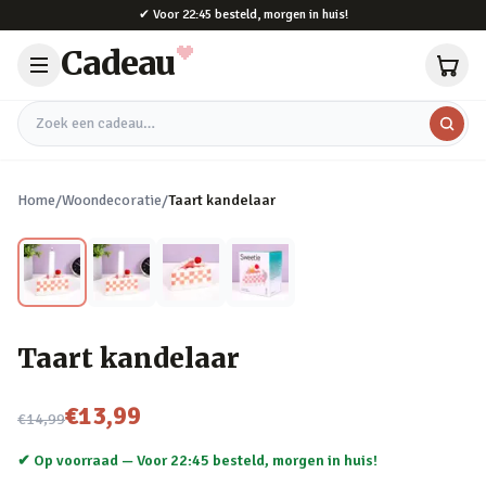
Naar hoofdinhoud
✔
Voor 22:45 besteld, morgen in huis!
Cadeau
Zoek een cadeau
Home
/
Woondecoratie
/
Taart kandelaar
Taart kandelaar
Nu voor
€13,99
€14,99
✔ Op voorraad —
Voor 22:45 besteld, morgen in huis!