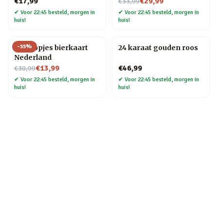
Nu voor
€17,99
€29,99
€33,99
✔
Voor 22:45 besteld, morgen in
✔
Voor 22:45 besteld, morgen in
huis!
huis!
-
55
%
Bierdopjes bierkaart
24 karaat gouden roos
Nederland
Nu voor
€13,99
€46,99
€30,99
✔
Voor 22:45 besteld, morgen in
✔
Voor 22:45 besteld, morgen in
huis!
huis!