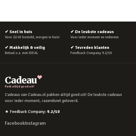
✔
Snel in huis
✔
De leukste cadeaus
Voor 22:45 besteld, morgen in huis!
Voor ieder moment en iedereen
✔
Makkelijk & veilig
✔
Tevreden klanten
Betaal o.a. met iDEAL
Feedback Company 9.2/10
Cadeau
Pakt altijd goed uit!
Cadeaus van Cadeau.nl pakken altijd goed uit! De leukste cadeaus
voor ieder moment, razendsnel geleverd.
★
Feedback Company
:
9.2
/10
Facebook
Instagram