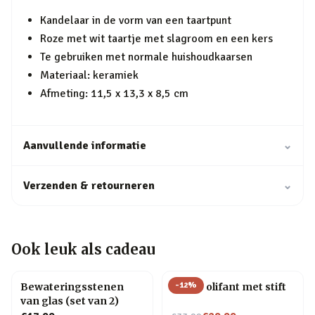
Kandelaar in de vorm van een taartpunt
Roze met wit taartje met slagroom en een kers
Te gebruiken met normale huishoudkaarsen
Materiaal: keramiek
Afmeting: 11,5 x 13,3 x 8,5 cm
Aanvullende informatie
⌄
Verzenden & retourneren
⌄
Ook leuk als cadeau
-
12
%
Bewateringsstenen
Memo olifant met stift
van glas (set van 2)