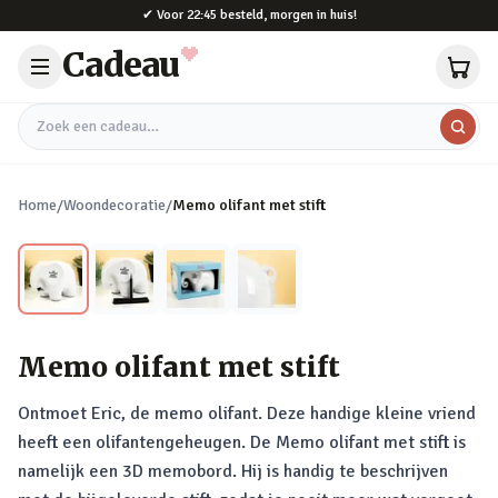
Naar hoofdinhoud
✔
Voor 22:45 besteld, morgen in huis!
Cadeau
Zoek een cadeau
Home
/
Woondecoratie
/
Memo olifant met stift
Memo olifant met stift
Ontmoet Eric, de memo olifant. Deze handige kleine vriend
heeft een olifantengeheugen. De Memo olifant met stift is
namelijk een 3D memobord. Hij is handig te beschrijven