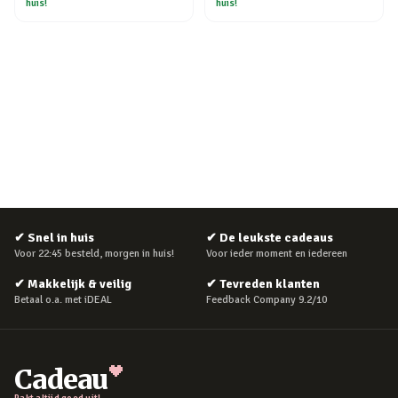
huis!
huis!
✔
Snel in huis
✔
De leukste cadeaus
Voor 22:45 besteld, morgen in huis!
Voor ieder moment en iedereen
✔
Makkelijk & veilig
✔
Tevreden klanten
Betaal o.a. met iDEAL
Feedback Company 9.2/10
Cadeau
Pakt altijd goed uit!