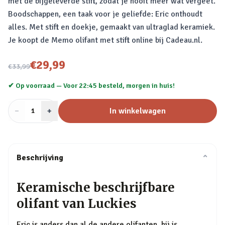
met de bijgeleverde stift, zodat je nooit meer wat vergeet.
Boodschappen, een taak voor je geliefde: Eric onthoudt
alles. Met stift en doekje, gemaakt van ultraglad keramiek.
Je koopt de Memo olifant met stift online bij Cadeau.nl.
Nu voor
€29,99
€33,99
✔ Op voorraad —
Voor 22:45 besteld, morgen in huis!
−
Aantal
+
:
In winkelwagen
1
Beschrijving
⌄
Keramische beschrijfbare
olifant van Luckies
Eric is anders dan al de andere olifanten, hij is