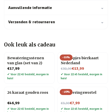
Aanvullende informatie
⌄
Verzenden & retourneren
⌄
Ook leuk als cadeau
-
55
%
Bewateringsstenen
Bierdopjes bierkaart
van glas (set van 2)
Nederland
Nu voor
€17,99
€13,99
€30,99
✔
Voor 22:45 besteld, morgen in
✔
Voor 22:45 besteld, morgen in
huis!
huis!
-
20
%
24 karaat gouden roos
Bewateringswortel
Nu voor
€46,99
€7,99
€9,99
✔
Voor 22:45 besteld, morgen in
✔
Voor 22:45 besteld, morgen in