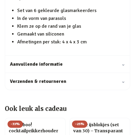
Set van 6 gekleurde glasmarkeerders
In de vorm van parasols
Klem ze op de rand van je glas
Gemaakt van siliconen
Afmetingen per stuk: 4 x 4 x 3 cm
Aanvullende informatie
⌄
Verzenden & retourneren
⌄
Ook leuk als cadeau
-
33
%
-
25
%
Pick a boo!
Plastic ijsblokjes (set
cocktailprikkerhouder
van 30) – Transparant