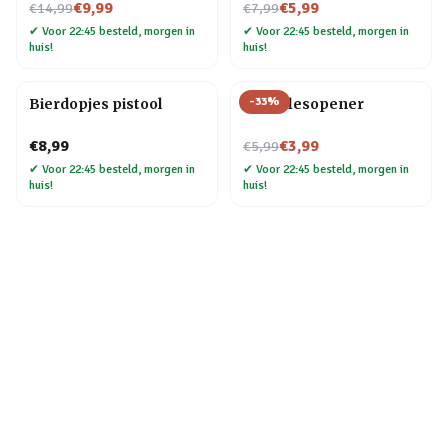
Nu voor
Nu voor
€9,99
€5,99
€14,99
€7,99
✔
Voor 22:45 besteld, morgen in
✔
Voor 22:45 besteld, morgen in
huis!
huis!
-
33
%
Bierdopjes pistool
Fiets flesopener
Nu voor
€8,99
€3,99
€5,99
✔
Voor 22:45 besteld, morgen in
✔
Voor 22:45 besteld, morgen in
huis!
huis!