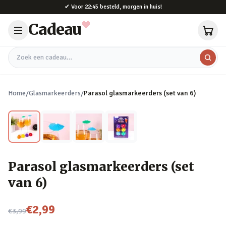
Naar hoofdinhoud
✔
Voor 22:45 besteld, morgen in huis!
Cadeau
Zoek een cadeau
Home
/
Glasmarkeerders
/
Parasol glasmarkeerders (set van 6)
Parasol glasmarkeerders (set
van 6)
Nu voor
€2,99
€3,99