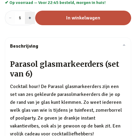
✔ Op voorraad —
Voor 22:45 besteld, morgen in huis!
−
Aantal
+
:
In winkelwagen
1
Beschrijving
⌄
Parasol glasmarkeerders (set
van 6)
Cocktail hour! De Parasol glasmarkeerders zijn een
set van zes gekleurde parasolmarkeerders die je op
de rand van je glas kunt klemmen. Zo weet iedereen
welk glas van wie is tijdens je tuinfeest, zomerborrel
of poolparty. Ze geven je drankje instant
vakantievibes, ook als je gewoon op de bank zit. Een
vrolijk cadeau voor cocktailliefhebbers!