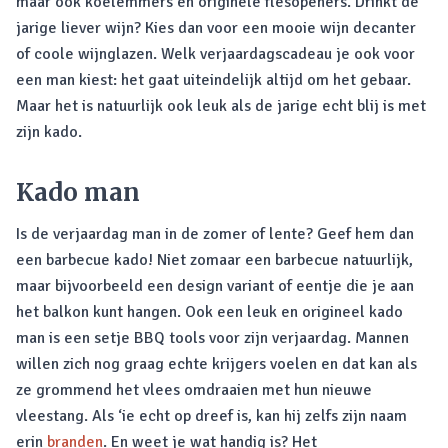
maar ook koelemmers en originele flesopeners. Drinkt de
jarige liever wijn? Kies dan voor een mooie wijn decanter
of coole wijnglazen. Welk verjaardagscadeau je ook voor
een man kiest: het gaat uiteindelijk altijd om het gebaar.
Maar het is natuurlijk ook leuk als de jarige echt blij is met
zijn kado.
Kado man
Is de verjaardag man in de zomer of lente? Geef hem dan
een barbecue kado! Niet zomaar een barbecue natuurlijk,
maar bijvoorbeeld een design variant of eentje die je aan
het balkon kunt hangen. Ook een leuk en origineel kado
man is een setje BBQ tools voor zijn verjaardag. Mannen
willen zich nog graag echte krijgers voelen en dat kan als
ze grommend het vlees omdraaien met hun nieuwe
vleestang. Als ‘ie echt op dreef is, kan hij zelfs zijn naam
erin
branden
. En weet je wat handig is? Het