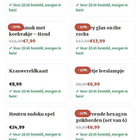
✔
Voor 22:45 besteld, morgen in
✔
Voor 22:45 besteld, morgen in
huis!
huis!
-
33
%
-
22
%
Dierenmok met
Whiskey glas on the
koekvakje – Hond
rocks
Nu voor
Nu voor
€7,99
€13,99
€11,99
€17,99
✔
Voor 22:45 besteld, morgen in
✔
Voor 22:45 besteld, morgen in
huis!
huis!
-
22
%
Kraswereldkaart
Mannetje leeslampje
Nu voor
€8,99
€6,99
€8,99
✔
Voor 22:45 besteld, morgen in
✔
Voor 22:45 besteld, morgen in
huis!
huis!
-
22
%
Houten sudoku spel
Zelfklevende hexagon
prikborden (set van 6)
Nu voor
€24,99
€6,99
€8,99
✔
Voor 22:45 besteld, morgen in
✔
Voor 22:45 besteld, morgen in
huis!
huis!