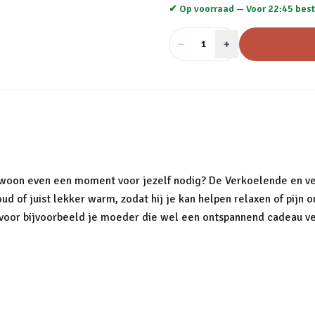
✔ Op voorraad —
Voor 22:45 best
−
Aantal
+
:
1
 gewoon even een moment voor jezelf nodig? De Verkoelende en 
d of juist lekker warm, zodat hij je kan helpen relaxen of pijn
je voor bijvoorbeeld je moeder die wel een ontspannend cadeau v