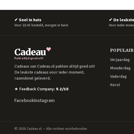
✔
Snel in huis
✔
De leukst
Voor 22:45 besteld, morgen in huis!
Voor ieder mome
Cadeau
POPULAI
Pakt altijd goed uit!
Verjaardag
Cadeaus van Cadeau.nl pakken altijd goed uit!
Moederdag
De leukste cadeaus voor ieder moment,
Vaderdag
razendsnel geleverd.
Kerst
★
Feedback Company
:
9.2
/10
Facebook
Instagram
©
2026
Cadeau.nl — Alle rechten voorbehouden