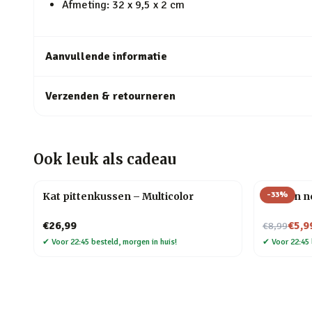
Afmeting: 32 x 9,5 x 2 cm
Aanvullende informatie
Verzenden & retourneren
Ook leuk als cadeau
-
33
%
Kat pittenkussen – Multicolor
Citroen 
Nu voor
€26,99
€5,9
€8,99
✔
Voor 22:45 besteld, morgen in huis!
✔
Voor 22:45 