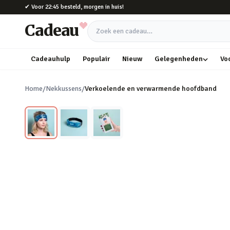
Naar hoofdinhoud
✔
Voor 22:45 besteld, morgen in huis!
Cadeau
Zoek een cadeau
Cadeauhulp
Populair
Nieuw
Gelegenheden
Vo
Home
/
Nekkussens
/
Verkoelende en verwarmende hoofdband