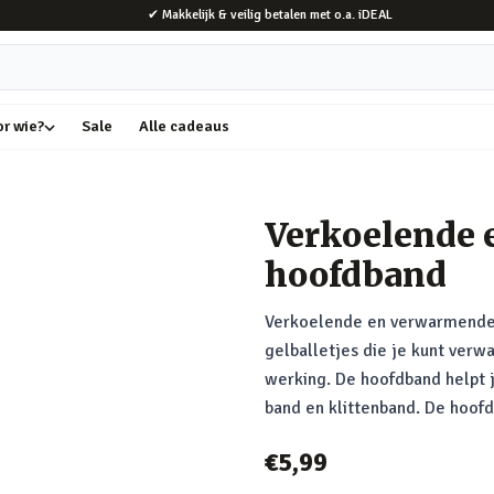
✔ Makkelijk & veilig betalen met o.a. iDEAL
or wie?
Sale
Alle cadeaus
Verkoelende
hoofdband
Verkoelende en verwarmende 
gelballetjes die je kunt verw
werking. De hoofdband helpt j
band en klittenband. De hoofd
€5,99