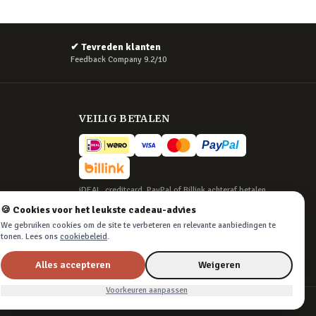
✔
Tevreden klanten
Feedback Company 9.2/10
VEILIG BETALEN
iDEAL, creditcard, PayPal of Billink achteraf betalen
🍪 Cookies voor het leukste cadeau-advies
BEZORGING
We gebruiken cookies om de site te verbeteren en relevante aanbiedingen te
Voor 22:45 besteld, morgen in huis. Tot 365
tonen. Lees ons
cookiebeleid
.
dagen retourneren.
Alles accepteren
Weigeren
Voorkeuren aanpassen
Algemene voorwaarden
·
Privacy & cookies
·
Cookievoorkeuren