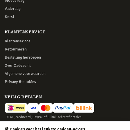
Moederdag
Vaderdag
Kerst
KLANTENSERVICE
Klantenservice
Retourneren
Bestelling herroepen
Over Cadeau.nl
Algemene voorwaarden
Privacy & cookies
VEILIG BETALEN
iDEAL, creditcard, PayPal of Billink achteraf betalen
BEZORGING
🍪 Cookies voor het leukste cadeau-advies