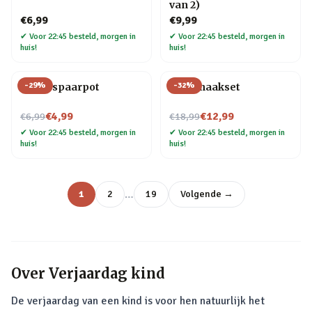
van 2)
€6,99
€9,99
✔
Voor 22:45 besteld, morgen in
✔
Voor 22:45 besteld, morgen in
huis!
huis!
-
29
%
-
32
%
Raket spaarpot
Hond haakset
Nu voor
Nu voor
€4,99
€12,99
€6,99
€18,99
✔
Voor 22:45 besteld, morgen in
✔
Voor 22:45 besteld, morgen in
huis!
huis!
…
1
2
19
Volgende →
Over
Verjaardag kind
De verjaardag van een kind is voor hen natuurlijk het