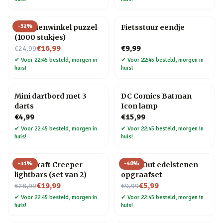
-
32
%
Bloemenwinkel puzzel
Fietsstuur eendje
(1000 stukjes)
Nu voor
€16,99
€9,99
€24,99
✔
Voor 22:45 besteld, morgen in
✔
Voor 22:45 besteld, morgen in
huis!
huis!
Mini dartbord met 3
DC Comics Batman
darts
Icon lamp
€4,99
€15,99
✔
Voor 22:45 besteld, morgen in
✔
Voor 22:45 besteld, morgen in
huis!
huis!
-
31
%
-
40
%
Minecraft Creeper
Dig It Out edelstenen
lightbars (set van 2)
opgraafset
Nu voor
Nu voor
€19,99
€5,99
€28,99
€9,99
✔
Voor 22:45 besteld, morgen in
✔
Voor 22:45 besteld, morgen in
huis!
huis!