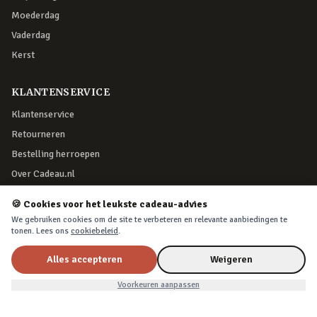
Moederdag
Vaderdag
Kerst
KLANTENSERVICE
Klantenservice
Retourneren
Bestelling herroepen
Over Cadeau.nl
Algemene voorwaarden
🍪 Cookies voor het leukste cadeau-advies
Privacy & cookies
We gebruiken cookies om de site te verbeteren en relevante aanbiedingen te
tonen. Lees ons
cookiebeleid
.
VEILIG BETALEN
Alles accepteren
Weigeren
€9,99
In winkelwagen
Voorkeuren aanpassen
iDEAL, creditcard, PayPal of Billink achteraf betalen