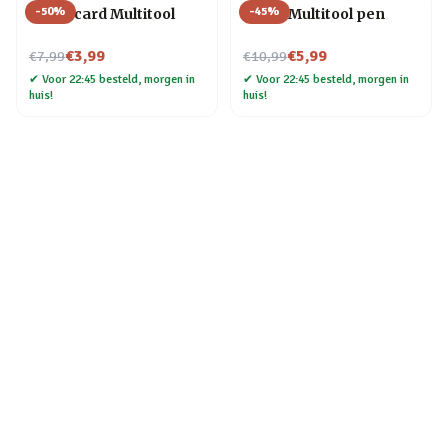
-
50
%
-
45
%
Creditcard Multitool
6-in-1 Multitool pen
Nu voor
Nu voor
€3,99
€5,99
€7,99
€10,99
✔
Voor 22:45 besteld, morgen in
✔
Voor 22:45 besteld, morgen in
huis!
huis!