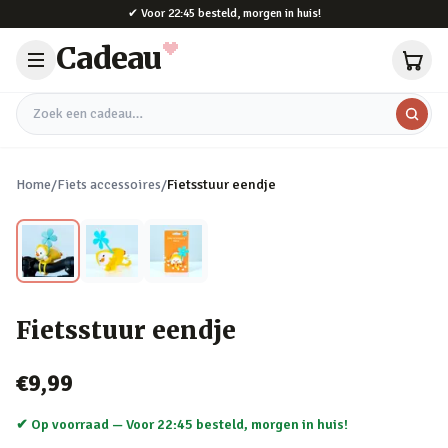
Naar hoofdinhoud
✔
Voor 22:45 besteld, morgen in huis!
Cadeau
Zoek een cadeau
Home
/
Fiets accessoires
/
Fietsstuur eendje
Fietsstuur eendje
€9,99
✔ Op voorraad —
Voor 22:45 besteld, morgen in huis!