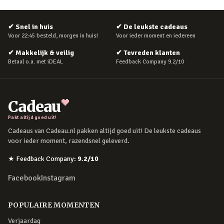
✔
Snel in huis
✔
De leukste cadeaus
Voor 22:45 besteld, morgen in huis!
Voor ieder moment en iedereen
✔
Makkelijk & veilig
✔
Tevreden klanten
Betaal o.a. met iDEAL
Feedback Company 9.2/10
Cadeau
Pakt altijd goed uit!
Cadeaus van Cadeau.nl pakken altijd goed uit! De leukste cadeaus
voor ieder moment, razendsnel geleverd.
★
Feedback Company
:
9.2
/10
Facebook
Instagram
POPULAIRE MOMENTEN
Verjaardag