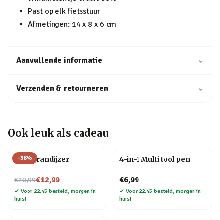
Past op elk fietsstuur
Afmetingen: 14 x 8 x 6 cm
Aanvullende informatie
⌄
Verzenden & retourneren
⌄
Ook leuk als cadeau
-
38
%
BBQ brandijzer
4-in-1 Multi tool pen
Nu voor
€12,99
€6,99
€20,99
✔
Voor 22:45 besteld, morgen in
✔
Voor 22:45 besteld, morgen in
huis!
huis!