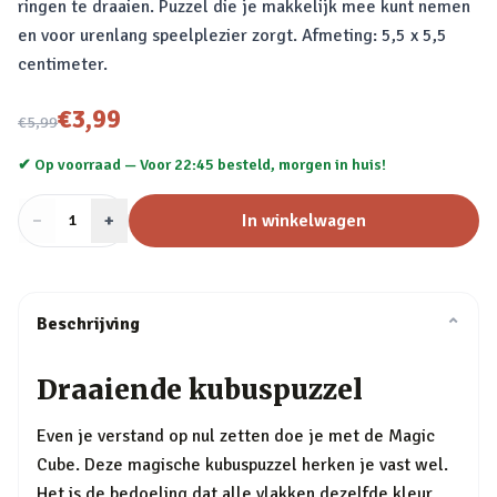
ringen te draaien. Puzzel die je makkelijk mee kunt nemen
en voor urenlang speelplezier zorgt. Afmeting: 5,5 x 5,5
centimeter.
Nu voor
€3,99
€5,99
✔ Op voorraad —
Voor 22:45 besteld, morgen in huis!
−
Aantal
+
:
In winkelwagen
1
Beschrijving
⌄
Draaiende kubuspuzzel
Even je verstand op nul zetten doe je met de Magic
Cube. Deze magische kubuspuzzel herken je vast wel.
Het is de bedoeling dat alle vlakken dezelfde kleur