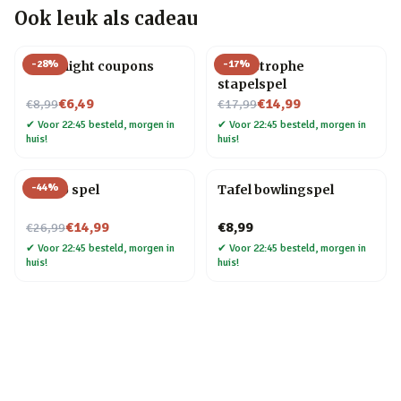
Ook leuk als cadeau
-
28
%
-
17
%
Date night coupons
Cat-astrophe
stapelspel
Nu voor
Nu voor
€6,49
€14,99
€8,99
€17,99
✔
Voor 22:45 besteld, morgen in
✔
Voor 22:45 besteld, morgen in
huis!
huis!
-
44
%
Blingo spel
Tafel bowlingspel
Nu voor
€14,99
€8,99
€26,99
✔
Voor 22:45 besteld, morgen in
✔
Voor 22:45 besteld, morgen in
huis!
huis!