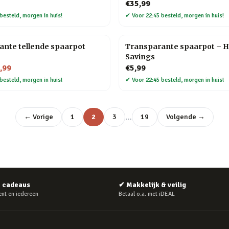
€35,99
besteld, morgen in huis!
✔
Voor 22:45 besteld, morgen in huis!
ante tellende spaarpot
Transparante spaarpot – 
Savings
,99
€5,99
besteld, morgen in huis!
✔
Voor 22:45 besteld, morgen in huis!
…
← Vorige
1
2
3
19
Volgende →
e cadeaus
✔
Makkelijk & veilig
nt en iedereen
Betaal o.a. met iDEAL