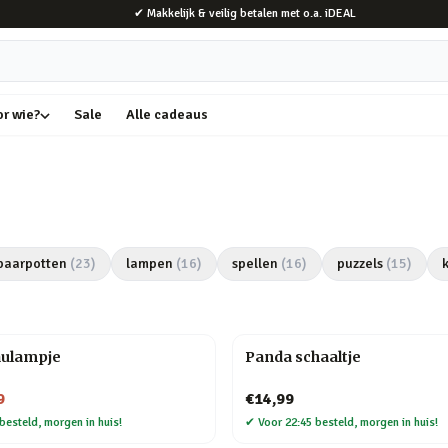
✔ Makkelijk & veilig betalen met o.a. iDEAL
or wie?
Sale
Alle cadeaus
paarpotten
(
23
)
lampen
(
16
)
spellen
(
16
)
puzzels
(
15
)
aulampje
Panda schaaltje
9
€14,99
besteld, morgen in huis!
✔
Voor 22:45 besteld, morgen in huis!