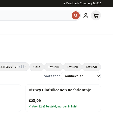
★
Feedback Company
9.2
/10
kaartspellen
(
14
)
Sale
Tot €
10
Tot €
20
Tot €
50
Sorteer op
Disney Olaf siliconen nachtlampje
€23,99
✔
Voor 22:45 besteld, morgen in huis!