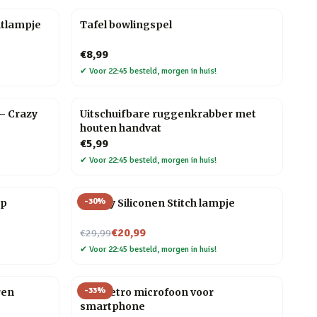
htlampje
Tafel bowlingspel
€8,99
✔
Voor 22:45 besteld, morgen in huis!
 – Crazy
Uitschuifbare ruggenkrabber met
houten handvat
€5,99
✔
Voor 22:45 besteld, morgen in huis!
-
30
%
mp
Disney Siliconen Stitch lampje
Nu voor
€20,99
€29,99
✔
Voor 22:45 besteld, morgen in huis!
-
33
%
ren
Mini retro microfoon voor
smartphone