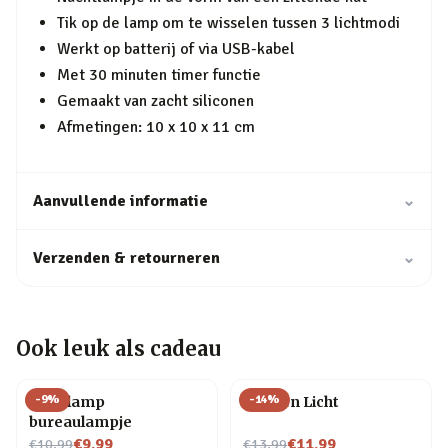
Tik op de lamp om te wisselen tussen 3 lichtmodi
Werkt op batterij of via USB-kabel
Met 30 minuten timer functie
Gemaakt van zacht siliconen
Afmetingen: 10 x 10 x 11 cm
Aanvullende informatie
⌄
Verzenden & retourneren
⌄
Ook leuk als cadeau
-
9
%
-
14
%
Gloeilamp
Flessen Licht
bureaulampje
Nu voor
Nu voor
€9,99
€11,99
€10,99
€13,99