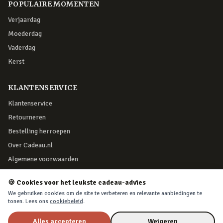
POPULAIRE MOMENTEN
Verjaardag
Moederdag
Vaderdag
Kerst
KLANTENSERVICE
Klantenservice
Retourneren
Bestelling herroepen
Over Cadeau.nl
Algemene voorwaarden
Privacy & cookies
🍪 Cookies voor het leukste cadeau-advies
We gebruiken cookies om de site te verbeteren en relevante aanbiedingen te
VEILIG BETALEN
tonen. Lees ons
cookiebeleid
.
Alles accepteren
Weigeren