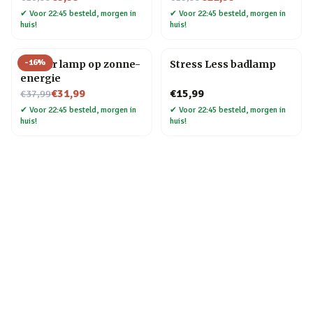
✔
Voor 22:45 besteld, morgen in
✔
Voor 22:45 besteld, morgen in
huis!
huis!
-
16
%
Sun Jar lamp op zonne-
Stress Less badlamp
energie
Nu voor
€31,99
€15,99
€37,99
✔
Voor 22:45 besteld, morgen in
✔
Voor 22:45 besteld, morgen in
huis!
huis!