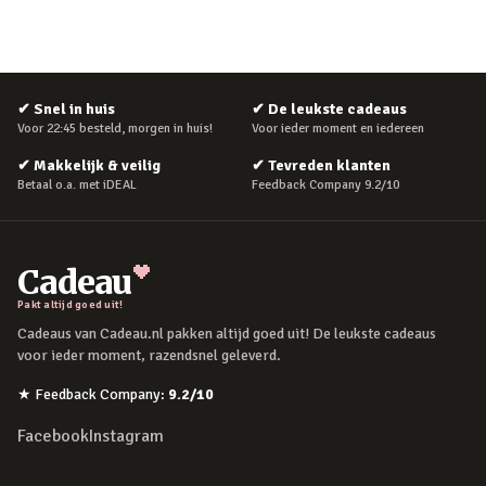
✔
Snel in huis
✔
De leukste cadeaus
Voor 22:45 besteld, morgen in huis!
Voor ieder moment en iedereen
✔
Makkelijk & veilig
✔
Tevreden klanten
Betaal o.a. met iDEAL
Feedback Company 9.2/10
Cadeau
Pakt altijd goed uit!
Cadeaus van Cadeau.nl pakken altijd goed uit! De leukste cadeaus
voor ieder moment, razendsnel geleverd.
★
Feedback Company
:
9.2
/10
Facebook
Instagram