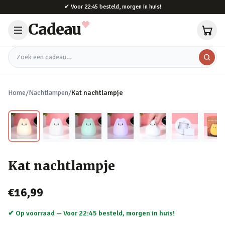
Naar hoofdinhoud
✔
Voor 22:45 besteld, morgen in huis!
Cadeau
Zoek een cadeau
Home
/
Nachtlampen
/
Kat nachtlampje
Kat nachtlampje
€16,99
✔ Op voorraad —
Voor 22:45 besteld, morgen in huis!