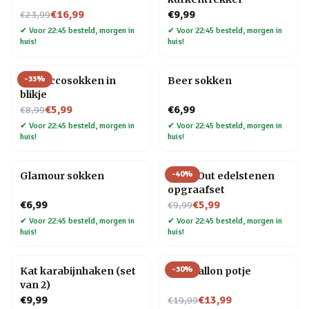
Nu voor
€16,99
€9,99
€23,99
✔
Voor 22:45 besteld, morgen in
✔
Voor 22:45 besteld, morgen in
huis!
huis!
-
33
%
Proseccosokken in
Beer sokken
blikje
Nu voor
€5,99
€6,99
€8,99
✔
Voor 22:45 besteld, morgen in
✔
Voor 22:45 besteld, morgen in
huis!
huis!
-
40
%
Glamour sokken
Dig It Out edelstenen
opgraafset
Nu voor
€6,99
€5,99
€9,99
✔
Voor 22:45 besteld, morgen in
✔
Voor 22:45 besteld, morgen in
huis!
huis!
-
30
%
Kat karabijnhaken (set
Blije ballon potje
van 2)
Nu voor
€9,99
€13,99
€19,99