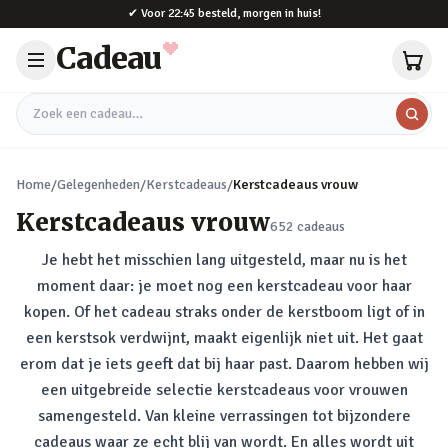
Naar hoofdinhoud
✔
Voor 22:45 besteld, morgen in huis!
Cadeau
Zoek een cadeau
Home
/
Gelegenheden
/
Kerstcadeaus
/
Kerstcadeaus vrouw
Kerstcadeaus vrouw
652
cadeaus
Je hebt het misschien lang uitgesteld, maar nu is het
moment daar: je moet nog een kerstcadeau voor haar
kopen. Of het cadeau straks onder de kerstboom ligt of in
een kerstsok verdwijnt, maakt eigenlijk niet uit. Het gaat
erom dat je iets geeft dat bij haar past. Daarom hebben wij
een uitgebreide selectie kerstcadeaus voor vrouwen
samengesteld. Van kleine verrassingen tot bijzondere
cadeaus waar ze echt blij van wordt. En alles wordt uit