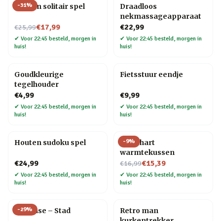
-
31
%
Houten solitair spel
Draadloos
nekmassageapparaat
Nu voor
€17,99
€22,99
€25,99
✔
Voor 22:45 besteld, morgen in
✔
Voor 22:45 besteld, morgen in
huis!
huis!
Goudkleurige
Fietsstuur eendje
tegelhouder
€4,99
€9,99
✔
Voor 22:45 besteld, morgen in
✔
Voor 22:45 besteld, morgen in
huis!
huis!
-
9
%
Houten sudoku spel
Rood hart
warmtekussen
Nu voor
€24,99
€15,39
€16,99
✔
Voor 22:45 besteld, morgen in
✔
Voor 22:45 besteld, morgen in
huis!
huis!
-
29
%
Flip Vase – Stad
Retro man
kurkentrekker