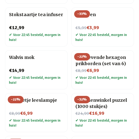
-
33
%
Stokstaartje tea infuser
Veer pen
Nu voor
€12,99
€3,99
€5,99
✔
Voor 22:45 besteld, morgen in
✔
Voor 22:45 besteld, morgen in
huis!
huis!
-
22
%
Walvis mok
Zelfklevende hexagon
prikborden (set van 6)
Nu voor
€14,99
€6,99
€8,99
✔
Voor 22:45 besteld, morgen in
✔
Voor 22:45 besteld, morgen in
huis!
huis!
-
22
%
-
32
%
Mannetje leeslampje
Bloemenwinkel puzzel
(1000 stukjes)
Nu voor
Nu voor
€6,99
€16,99
€8,99
€24,99
✔
Voor 22:45 besteld, morgen in
✔
Voor 22:45 besteld, morgen in
huis!
huis!