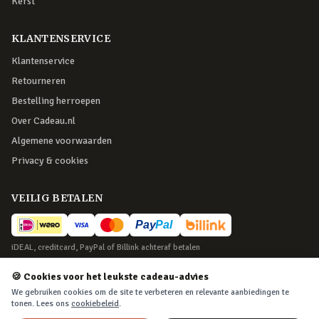
Kerst
KLANTENSERVICE
Klantenservice
Retourneren
Bestelling herroepen
Over Cadeau.nl
Algemene voorwaarden
Privacy & cookies
VEILIG BETALEN
iDEAL, creditcard, PayPal of Billink achteraf betalen
BEZORGING
🍪 Cookies voor het leukste cadeau-advies
We gebruiken cookies om de site te verbeteren en relevante aanbiedingen te
Voor 22:45 besteld, morgen in huis. Tot 365 dagen retourneren.
tonen. Lees ons
cookiebeleid
.