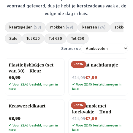
voorraad geleverd, dus je hebt je kerstcadeaus vaak al de
volgende dag in huis.
kaartspellen
(
58
)
mokken
(
49
)
kaarsen
(
24
)
sokken
(
2
Sale
Tot €
10
Tot €
20
Tot €
50
Sorteer op
-
33
%
Plastic ijsblokjes (set
Mini kat nachtlampje
van 30) – Kleur
Nu voor
€6,99
€7,99
€11,99
✔
Voor 22:45 besteld, morgen in
✔
Voor 22:45 besteld, morgen in
huis!
huis!
-
33
%
Kraswereldkaart
Dierenmok met
koekvakje – Hond
Nu voor
€8,99
€7,99
€11,99
✔
Voor 22:45 besteld, morgen in
✔
Voor 22:45 besteld, morgen in
huis!
huis!