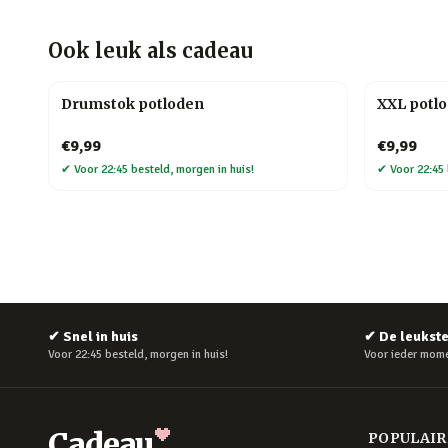
Ook leuk als cadeau
Drumstok potloden
XXL potl
€9,99
€9,99
✔
Voor 22:45 besteld, morgen in huis!
✔
Voor 22:45 
✔
Snel in huis
✔
De leukst
Voor 22:45 besteld, morgen in huis!
Voor ieder mome
Cadeau
POPULAI