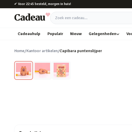
Naar hoofdinhoud
✔
Voor 22:45 besteld, morgen in huis!
Cadeau
Zoek een cadeau
Cadeauhulp
Populair
Nieuw
Gelegenheden
Vo
Home
/
Kantoor artikelen
/
Capibara puntenslijper