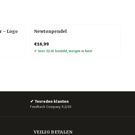
r – Logo
Newtonpendel
€16,99
✔
Voor 22:45 besteld, morgen in huis!
✔
Tevreden klanten
Feedback Company 9.2/10
VEILIG BETALEN