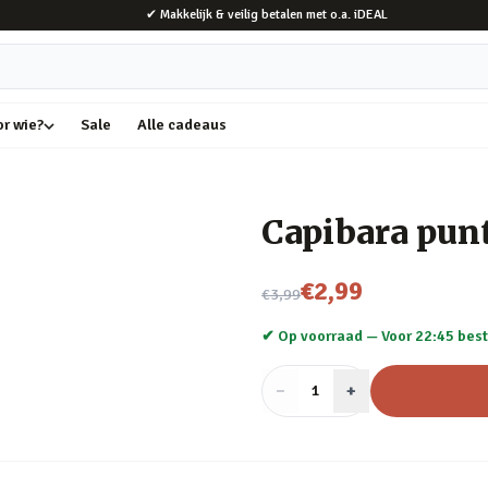
✔ Makkelijk & veilig betalen met o.a. iDEAL
or wie?
Sale
Alle cadeaus
Capibara punt
Nu voor
€2,99
€3,99
✔ Op voorraad —
Voor 22:45 best
−
Aantal
+
:
1