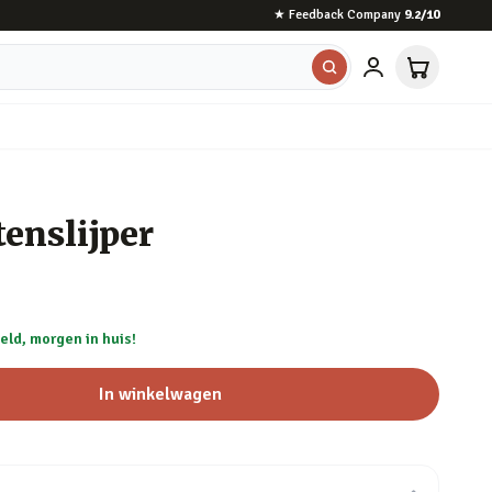
★
Feedback Company
9.2
/10
enslijper
eld, morgen in huis!
In winkelwagen