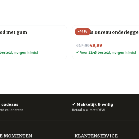
-
44
%
ood met gum
Friends Bureau onderlegge
Nu voor
€9,99
€17,99
besteld, morgen in huis!
✔
Voor 22:45 besteld, morgen in huis!
e cadeaus
✔
Makkelijk & veilig
nt en iedereen
Betaal o.a. met iDEAL
RE MOMENTEN
KLANTENSERVICE