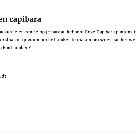
en capibara
 nu kun je er eentje op je bureau hebben! Deze Capibara puntenslij
nterklaas of gewoon om het leuker te maken om weer aan het we
ng kunt hebben?
udt