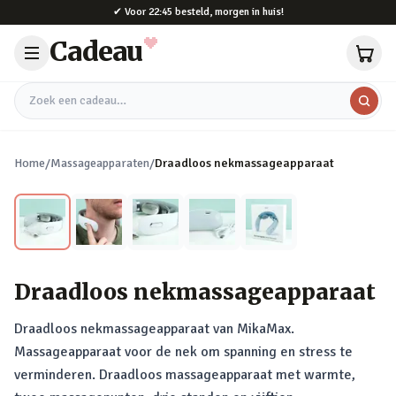
Naar hoofdinhoud
✔
Voor 22:45 besteld, morgen in huis!
Cadeau
Zoek een cadeau
Home
/
Massageapparaten
/
Draadloos nekmassageapparaat
Draadloos nekmassageapparaat
Draadloos nekmassageapparaat van MikaMax.
Massageapparaat voor de nek om spanning en stress te
verminderen. Draadloos massageapparaat met warmte,