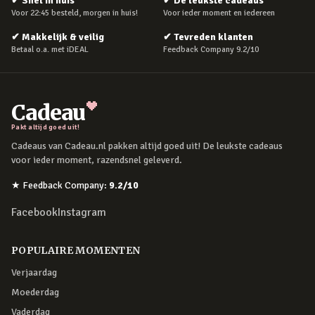
✔
Snel in huis
✔
De leukste cadeaus
Voor 22:45 besteld, morgen in huis!
Voor ieder moment en iedereen
✔
Makkelijk & veilig
✔
Tevreden klanten
Betaal o.a. met iDEAL
Feedback Company 9.2/10
Cadeau
Pakt altijd goed uit!
Cadeaus van Cadeau.nl pakken altijd goed uit! De leukste cadeaus
voor ieder moment, razendsnel geleverd.
★
Feedback Company
:
9.2
/10
Facebook
Instagram
POPULAIRE MOMENTEN
Verjaardag
Moederdag
Vaderdag