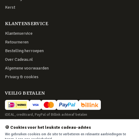
Kerst
KLANTENSERVICE
Klantenservice
Retourneren
Bestelling herroepen
Over Cadeau.nl
Algemene voorwaarden
Privacy & cookies
VEILIG BETALEN
iDEAL, creditcard, PayPal of Billink achteraf betalen
BEZORGING
🍪 Cookies voor het leukste cadeau-advies
We gebruiken cookies om de site te verbeteren en relevante aanbiedingen te
Voor 22:45 besteld, morgen in huis. Tot 365 dagen retourneren.