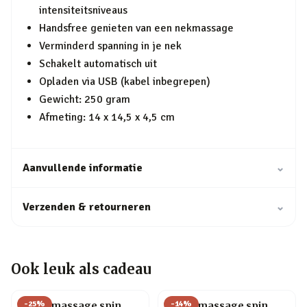
intensiteitsniveaus
Handsfree genieten van een nekmassage
Verminderd spanning in je nek
Schakelt automatisch uit
Opladen via USB (kabel inbegrepen)
Gewicht: 250 gram
Afmeting: 14 x 14,5 x 4,5 cm
Aanvullende informatie
⌄
Verzenden & retourneren
⌄
Ook leuk als cadeau
-
25
%
-
14
%
Hoofdmassage spin
Hoofdmassage spin