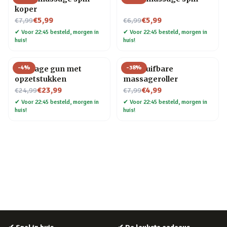
koper
Nu voor
Nu voor
€5,99
€5,99
€7,99
€6,99
✔
Voor 22:45 besteld, morgen in
✔
Voor 22:45 besteld, morgen in
huis!
huis!
-
4
%
-
38
%
Massage gun met
Uitschuifbare
opzetstukken
massageroller
Nu voor
Nu voor
€23,99
€4,99
€24,99
€7,99
✔
Voor 22:45 besteld, morgen in
✔
Voor 22:45 besteld, morgen in
huis!
huis!