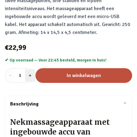
twee massagepunten, drie standen en vijftien
intensiteitsniveaus. Het massageapparaat heeft een
ingebouwde accu wordt geleverd met een micro-USB
kabel. Het apparaat schakelt automatisch uit. Gewicht: 250
gram. Afmeting: 14 x 14,5 x 4,5 centimeter.
€22,99
✔ Op voorraad —
Voor 22:45 besteld, morgen in huis!
−
Aantal
+
:
In winkelwagen
1
Beschrijving
⌄
Nekmassageapparaat met
ingebouwde accu van