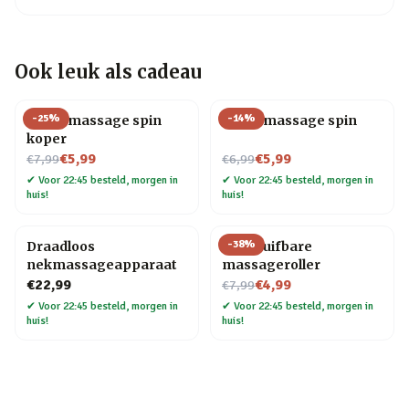
Ook leuk als cadeau
-
25
%
-
14
%
Hoofdmassage spin
Hoofdmassage spin
koper
Nu voor
Nu voor
€5,99
€5,99
€7,99
€6,99
✔
Voor 22:45 besteld, morgen in
✔
Voor 22:45 besteld, morgen in
huis!
huis!
-
38
%
Draadloos
Uitschuifbare
nekmassageapparaat
massageroller
Nu voor
€22,99
€4,99
€7,99
✔
Voor 22:45 besteld, morgen in
✔
Voor 22:45 besteld, morgen in
huis!
huis!