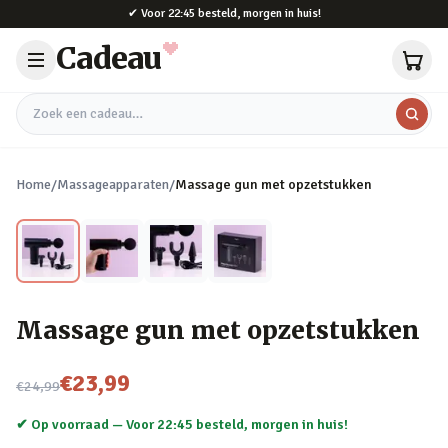
Naar hoofdinhoud
✔
Voor 22:45 besteld, morgen in huis!
Cadeau
Zoek een cadeau
Home
/
Massageapparaten
/
Massage gun met opzetstukken
Massage gun met opzetstukken
Nu voor
€23,99
€24,99
✔ Op voorraad —
Voor 22:45 besteld, morgen in huis!