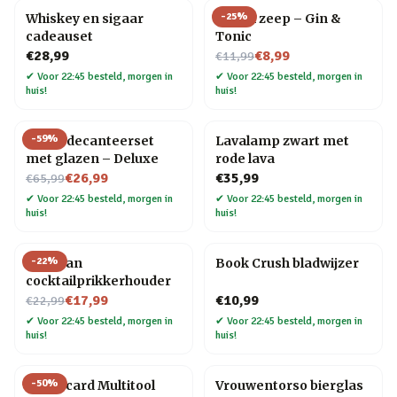
-
25
%
Whiskey en sigaar
Drank zeep – Gin &
cadeauset
Tonic
Nu voor
€28,99
€8,99
€11,99
✔
Voor 22:45 besteld, morgen in
✔
Voor 22:45 besteld, morgen in
huis!
huis!
-
59
%
Globe decanteerset
Lavalamp zwart met
met glazen – Deluxe
rode lava
Nu voor
€26,99
€35,99
€65,99
✔
Voor 22:45 besteld, morgen in
✔
Voor 22:45 besteld, morgen in
huis!
huis!
-
22
%
Pelikaan
Book Crush bladwijzer
cocktailprikkerhouder
Nu voor
€17,99
€10,99
€22,99
✔
Voor 22:45 besteld, morgen in
✔
Voor 22:45 besteld, morgen in
huis!
huis!
-
50
%
Creditcard Multitool
Vrouwentorso bierglas