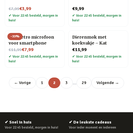
Nu voor
€3,99
€9,99
€7,99
✔
Voor 22:45 besteld, morgen in
✔
Voor 22:45 besteld, morgen in
huis!
huis!
-
33
%
Mini retro microfoon
Dierenmok met
voor smartphone
koekvakje – Kat
Nu voor
€7,99
€11,99
€11,99
✔
Voor 22:45 besteld, morgen in
✔
Voor 22:45 besteld, morgen in
huis!
huis!
…
← Vorige
1
2
3
29
Volgende →
✔
Snel in huis
✔
De leukste cadeaus
Voor 22:45 besteld, morgen in huis!
Voor ieder moment en iedereen