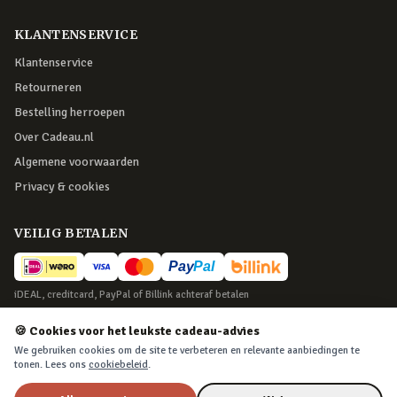
KLANTENSERVICE
Klantenservice
Retourneren
Bestelling herroepen
Over Cadeau.nl
Algemene voorwaarden
Privacy & cookies
VEILIG BETALEN
iDEAL, creditcard, PayPal of Billink achteraf betalen
BEZORGING
🍪 Cookies voor het leukste cadeau-advies
We gebruiken cookies om de site te verbeteren en relevante aanbiedingen te
Voor 22:45 besteld, morgen in huis. Tot 365 dagen retourneren.
tonen. Lees ons
cookiebeleid
.