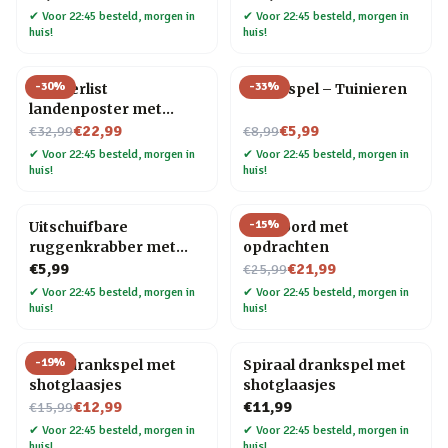
✔
Voor 22:45 besteld, morgen in
✔
Voor 22:45 besteld, morgen in
huis!
huis!
-
30
%
-
33
%
Wanderlist
Trivia spel – Tuinieren
landenposter met
Nu voor
krasfolie
Nu voor
€22,99
€5,99
€32,99
€8,99
✔
Voor 22:45 besteld, morgen in
✔
Voor 22:45 besteld, morgen in
huis!
huis!
-
15
%
Uitschuifbare
Pizzabord met
ruggenkrabber met
opdrachten
houten handvat
Nu voor
€5,99
€21,99
€25,99
✔
Voor 22:45 besteld, morgen in
✔
Voor 22:45 besteld, morgen in
huis!
huis!
-
19
%
Ludo drankspel met
Spiraal drankspel met
shotglaasjes
shotglaasjes
Nu voor
€12,99
€11,99
€15,99
✔
Voor 22:45 besteld, morgen in
✔
Voor 22:45 besteld, morgen in
huis!
huis!