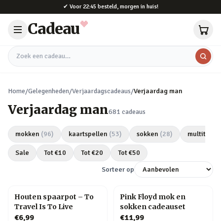
Naar hoofdinhoud
✔
Voor 22:45 besteld, morgen in huis!
Cadeau
Zoek een cadeau
Home
/
Gelegenheden
/
Verjaardagscadeaus
/
Verjaardag man
Verjaardag man
681
cadeaus
mokken
(
96
)
kaartspellen
(
53
)
sokken
(
28
)
multitools
Sale
Tot €
10
Tot €
20
Tot €
50
Sorteer op
Houten spaarpot – To
Pink Floyd mok en
Travel Is To Live
sokken cadeauset
€6,99
€11,99