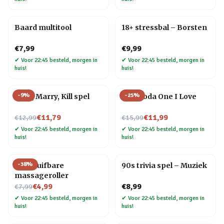
Baard multitool
18+ stressbal – Borsten
€7,99
€9,99
✔
Voor 22:45 besteld, morgen in
✔
Voor 22:45 besteld, morgen in
huis!
huis!
-
9
%
-
25
%
F*ck, Marry, Kill spel
Mok Yoda One I Love
Nu voor
Nu voor
€11,79
€11,99
€12,99
€15,99
✔
Voor 22:45 besteld, morgen in
✔
Voor 22:45 besteld, morgen in
huis!
huis!
-
38
%
Uitschuifbare
90s trivia spel – Muziek
massageroller
Nu voor
€4,99
€8,99
€7,99
✔
Voor 22:45 besteld, morgen in
✔
Voor 22:45 besteld, morgen in
huis!
huis!