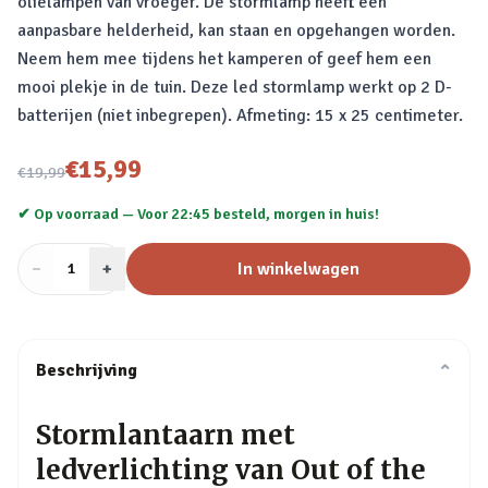
olielampen van vroeger. De stormlamp heeft een
aanpasbare helderheid, kan staan en opgehangen worden.
Neem hem mee tijdens het kamperen of geef hem een
mooi plekje in de tuin. Deze led stormlamp werkt op 2 D-
batterijen (niet inbegrepen). Afmeting: 15 x 25 centimeter.
Nu voor
€15,99
€19,99
✔ Op voorraad —
Voor 22:45 besteld, morgen in huis!
−
Aantal
+
:
In winkelwagen
1
Beschrijving
⌄
Stormlantaarn met
ledverlichting van Out of the