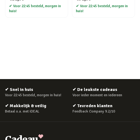
✔
Voor 22:45 besteld, morgen in
✔
Voor 22:45 besteld, morgen in
huis!
huis!
✔
Snel in huis
✔
De leukste cadeaus
Voor 22:45 besteld, morgen in huis!
Voor ieder moment en iedereen
✔
Makkelijk & veilig
✔
Tevreden klanten
Betaal o.a. met iDEAL
Feedback Company 9.2/10
Cadeau