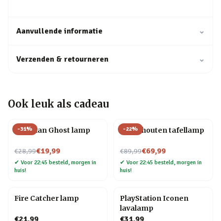
Aanvullende informatie
⌄
Verzenden & retourneren
⌄
Ook leuk als cadeau
-
31
%
-
22
%
Pac-Man Ghost lamp
Mens houten tafellamp
Nu voor
Nu voor
€19,99
€69,99
€28,99
€89,99
✔
Voor 22:45 besteld, morgen in
✔
Voor 22:45 besteld, morgen in
huis!
huis!
Fire Catcher lamp
PlayStation Iconen
lavalamp
€21,99
€31,99