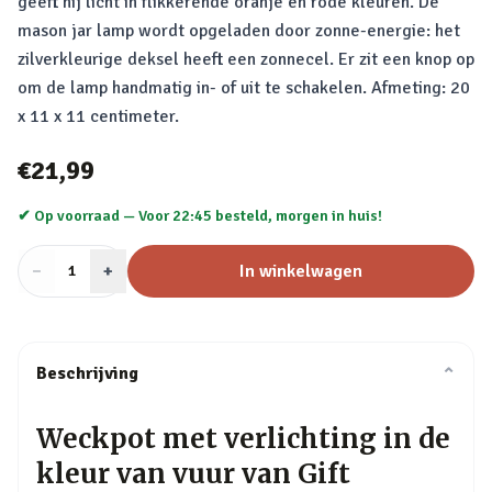
geeft hij licht in flikkerende oranje en rode kleuren. De
mason jar lamp wordt opgeladen door zonne-energie: het
zilverkleurige deksel heeft een zonnecel. Er zit een knop op
om de lamp handmatig in- of uit te schakelen. Afmeting: 20
x 11 x 11 centimeter.
€21,99
✔ Op voorraad —
Voor 22:45 besteld, morgen in huis!
−
Aantal
+
:
In winkelwagen
1
Beschrijving
⌄
Weckpot met verlichting in de
kleur van vuur van Gift