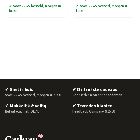
✔
Voor 22:45 besteld, morgen in
✔
Voor 22:45 besteld, morgen in
huis!
huis!
✔
Snel in huis
✔
De leukste cadeaus
Voor 22:45 besteld, morgen in huis!
Voor ieder moment en iedereen
✔
Makkelijk & veilig
✔
Tevreden klanten
Betaal o.a. met iDEAL
Feedback Company 9.2/10
Cadeau