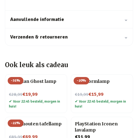
Aanvullende informatie
⌄
Verzenden & retourneren
⌄
Ook leuk als cadeau
-
31
%
-
20
%
Pac-Man Ghost lamp
Led stormlamp
Nu voor
Nu voor
€19,99
€15,99
€28,99
€19,99
✔
Voor 22:45 besteld, morgen in
✔
Voor 22:45 besteld, morgen in
huis!
huis!
-
22
%
Mens houten tafellamp
PlayStation Iconen
lavalamp
Nu voor
€69,99
€31,99
€89,99