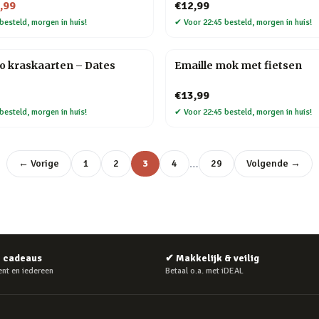
,99
€12,99
besteld, morgen in huis!
✔
Voor 22:45 besteld, morgen in huis!
o kraskaarten – Dates
Emaille mok met fietsen
€13,99
besteld, morgen in huis!
✔
Voor 22:45 besteld, morgen in huis!
…
← Vorige
1
2
3
4
29
Volgende →
e cadeaus
✔
Makkelijk & veilig
nt en iedereen
Betaal o.a. met iDEAL