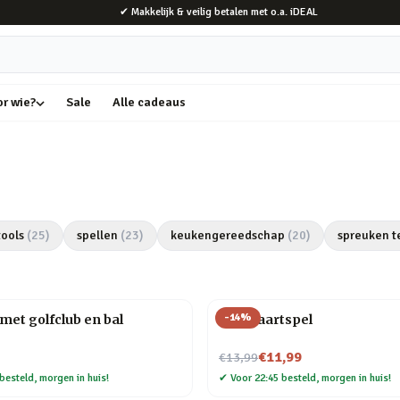
✔ Makkelijk & veilig betalen met o.a. iDEAL
or wie?
Sale
Alle cadeaus
tools
(
25
)
spellen
(
23
)
keukengereedschap
(
20
)
spreuken t
-
14
%
met golfclub en bal
Bier kaartspel
Nu voor
€11,99
€13,99
besteld, morgen in huis!
✔
Voor 22:45 besteld, morgen in huis!