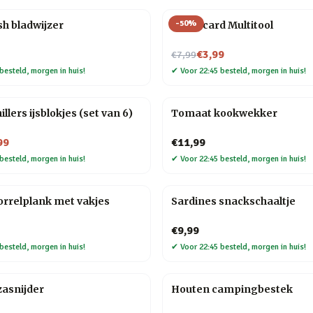
-
50
%
h bladwijzer
Creditcard Multitool
Nu voor
€3,99
€7,99
besteld, morgen in huis!
✔
Voor 22:45 besteld, morgen in huis!
llers ijsblokjes (set van 6)
Tomaat kookwekker
99
€11,99
besteld, morgen in huis!
✔
Voor 22:45 besteld, morgen in huis!
rrelplank met vakjes
Sardines snackschaaltje
€9,99
besteld, morgen in huis!
✔
Voor 22:45 besteld, morgen in huis!
zasnijder
Houten campingbestek