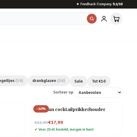
★
Feedback Company
9.2
/10
egeltjes
(
19
)
drankglazen
(
16
)
Sale
Tot €
10
Sorteer op
-
22
%
Pelikaan cocktailprikkerhouder
Nu voor
€17,99
€22,99
✔
Voor 22:45 besteld, morgen in huis!