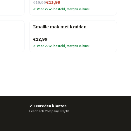
Nu voor
€13,99
€19,99
✔
Voor 22:45 besteld, morgen in huis!
Emaille mok met kruiden
€12,99
✔
Voor 22:45 besteld, morgen in huis!
✔
Tevreden klanten
Feedback Company 9.2/10