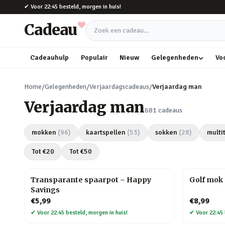
Naar hoofdinhoud
✔
Voor 22:45 besteld, morgen in huis!
Cadeau
Zoek een cadeau
Cadeauhulp
Populair
Nieuw
Gelegenheden
Vo
Home
/
Gelegenheden
/
Verjaardagscadeaus
/
Verjaardag man
Verjaardag man
681
cadeaus
mokken
(
96
)
kaartspellen
(
53
)
sokken
(
28
)
multi
Tot €
20
Tot €
50
Transparante spaarpot – Happy
Golf mok 
Savings
€5,99
€8,99
✔
Voor 22:45 besteld, morgen in huis!
✔
Voor 22:45 