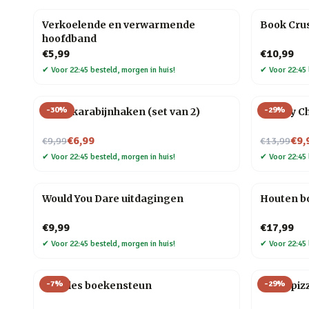
Verkoelende en verwarmende
Book Crus
hoofdband
€5,99
€10,99
✔
Voor 22:45 besteld, morgen in huis!
✔
Voor 22:45 
-
30
%
-
29
%
Hond karabijnhaken (set van 2)
Whisky Chi
Nu voor
Nu voor
€6,99
€9,
€9,99
€13,99
✔
Voor 22:45 besteld, morgen in huis!
✔
Voor 22:45 
Would You Dare uitdagingen
Houten bo
€9,99
€17,99
✔
Voor 22:45 besteld, morgen in huis!
✔
Voor 22:45 
-
7
%
-
29
%
Noodles boekensteun
Elpee piz