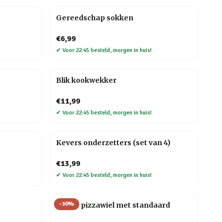
Gereedschap sokken
€6,99
✔
Voor 22:45 besteld, morgen in huis!
Blik kookwekker
€11,99
✔
Voor 22:45 besteld, morgen in huis!
Kevers onderzetters (set van 4)
€13,99
✔
Voor 22:45 besteld, morgen in huis!
-
30
%
Gitaar pizzawiel met standaard