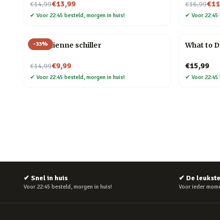
Nu voor
Nu voor
€13,99
€11
€14,99
€16,99
✔
Voor 22:45 besteld, morgen in huis!
✔
Voor 22:45 
-
33
%
Kat Julienne schiller
What to D
Nu voor
€9,99
€15,99
€14,99
✔
Voor 22:45 besteld, morgen in huis!
✔
Voor 22:45 
✔
Snel in huis
✔
De leukst
Voor 22:45 besteld, morgen in huis!
Voor ieder mome