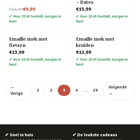
– Dates
Nu voor
€9,99
€15,99
€14,99
✔
Voor 22:45 besteld, morgen in
✔
Voor 22:45 besteld, morgen in
huis!
huis!
Emaille mok met
Emaille mok met
fietsen
kruiden
€13,99
€12,99
✔
Voor 22:45 besteld, morgen in
✔
Voor 22:45 besteld, morgen in
huis!
huis!
←
Volgende
…
1
2
3
4
29
Vorige
→
✔
Snel in huis
✔
De leukste cadeaus