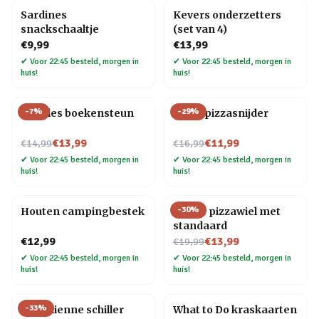
Sardines
Kevers onderzetters
snackschaaltje
(set van 4)
€9,99
€13,99
✔
Voor 22:45 besteld, morgen in
✔
Voor 22:45 besteld, morgen in
huis!
huis!
-
7
%
-
29
%
Noodles boekensteun
Elpee pizzasnijder
Nu voor
Nu voor
€13,99
€11,99
€14,99
€16,99
✔
Voor 22:45 besteld, morgen in
✔
Voor 22:45 besteld, morgen in
huis!
huis!
-
30
%
Houten campingbestek
Gitaar pizzawiel met
standaard
Nu voor
€12,99
€13,99
€19,99
✔
Voor 22:45 besteld, morgen in
✔
Voor 22:45 besteld, morgen in
huis!
huis!
-
33
%
Kat Julienne schiller
What to Do kraskaarten