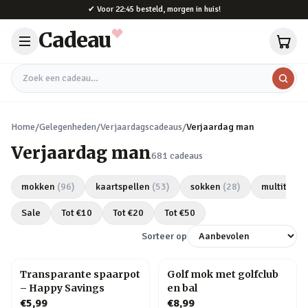
Naar hoofdinhoud
✔
Voor 22:45 besteld, morgen in huis!
Cadeau
Zoek een cadeau
Home
/
Gelegenheden
/
Verjaardagscadeaus
/
Verjaardag man
Verjaardag man
681
cadeaus
mokken
(
96
)
kaartspellen
(
53
)
sokken
(
28
)
multitools
Sale
Tot €
10
Tot €
20
Tot €
50
Sorteer op
Transparante spaarpot
Golf mok met golfclub
– Happy Savings
en bal
€5,99
€8,99