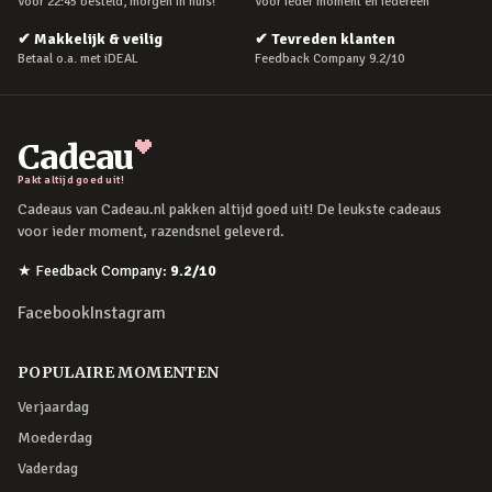
Voor 22:45 besteld, morgen in huis!
Voor ieder moment en iedereen
✔
Makkelijk & veilig
✔
Tevreden klanten
Betaal o.a. met iDEAL
Feedback Company 9.2/10
Cadeau
Pakt altijd goed uit!
Cadeaus van Cadeau.nl pakken altijd goed uit! De leukste cadeaus
voor ieder moment, razendsnel geleverd.
★
Feedback Company
:
9.2
/10
Facebook
Instagram
POPULAIRE MOMENTEN
Verjaardag
Moederdag
Vaderdag