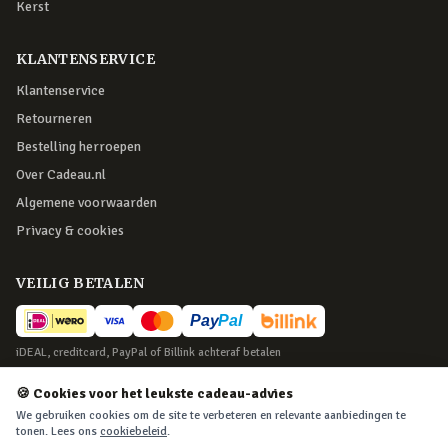
Kerst
KLANTENSERVICE
Klantenservice
Retourneren
Bestelling herroepen
Over Cadeau.nl
Algemene voorwaarden
Privacy & cookies
VEILIG BETALEN
iDEAL, creditcard, PayPal of Billink achteraf betalen
BEZORGING
🍪 Cookies voor het leukste cadeau-advies
We gebruiken cookies om de site te verbeteren en relevante aanbiedingen te
Voor 22:45 besteld, morgen in huis. Tot 365 dagen retourneren.
tonen. Lees ons
cookiebeleid
.