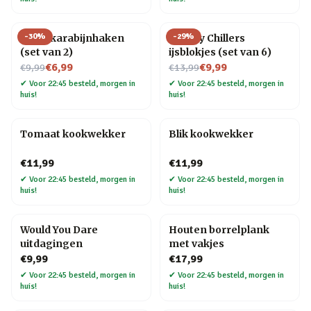
-
30
%
-
29
%
Hond karabijnhaken
Whisky Chillers
(set van 2)
ijsblokjes (set van 6)
Nu voor
Nu voor
€6,99
€9,99
€9,99
€13,99
✔
Voor 22:45 besteld, morgen in
✔
Voor 22:45 besteld, morgen in
huis!
huis!
Tomaat kookwekker
Blik kookwekker
€11,99
€11,99
✔
Voor 22:45 besteld, morgen in
✔
Voor 22:45 besteld, morgen in
huis!
huis!
Would You Dare
Houten borrelplank
uitdagingen
met vakjes
€9,99
€17,99
✔
Voor 22:45 besteld, morgen in
✔
Voor 22:45 besteld, morgen in
huis!
huis!