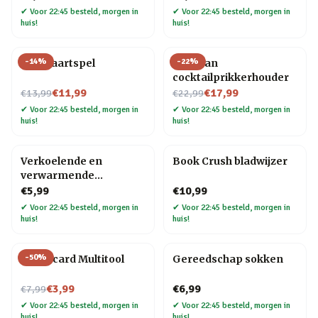
✔
Voor 22:45 besteld, morgen in
✔
Voor 22:45 besteld, morgen in
huis!
huis!
-
14
%
-
22
%
Bier kaartspel
Pelikaan
cocktailprikkerhouder
Nu voor
Nu voor
€11,99
€17,99
€13,99
€22,99
✔
Voor 22:45 besteld, morgen in
✔
Voor 22:45 besteld, morgen in
huis!
huis!
Verkoelende en
Book Crush bladwijzer
verwarmende
hoofdband
€5,99
€10,99
✔
Voor 22:45 besteld, morgen in
✔
Voor 22:45 besteld, morgen in
huis!
huis!
-
50
%
Creditcard Multitool
Gereedschap sokken
Nu voor
€3,99
€6,99
€7,99
✔
Voor 22:45 besteld, morgen in
✔
Voor 22:45 besteld, morgen in
huis!
huis!