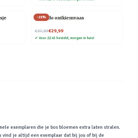
-
21
%
sje
Avocado ontkiemvaas
Nu voor
€29,99
€37,99
✔
Voor 22:45 besteld, morgen in huis!
inele exemplaren die je bos bloemen extra laten stralen.
vind je altijd een exemplaar dat bij jou of bij de