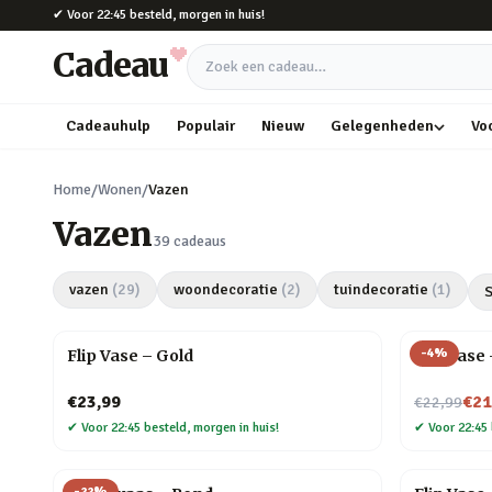
Naar hoofdinhoud
✔
Voor 22:45 besteld, morgen in huis!
Cadeau
Zoek een cadeau
Cadeauhulp
Populair
Nieuw
Gelegenheden
Vo
Home
/
Wonen
/
Vazen
Vazen
39
cadeaus
vazen
(
29
)
woondecoratie
(
2
)
tuindecoratie
(
1
)
S
-
4
%
Flip Vase – Gold
Flip Vase
Nu voor
€23,99
€21
€22,99
✔
Voor 22:45 besteld, morgen in huis!
✔
Voor 22:45 
-
22
%