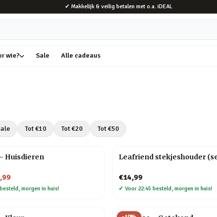
✔ Makkelijk & veilig betalen met o.a. iDEAL
or wie?
Sale
Alle cadeaus
ale
Tot €
10
Tot €
20
Tot €
50
 – Huisdieren
Leafriend stekjeshouder (se
,99
€14,99
besteld, morgen in huis!
✔
Voor 22:45 besteld, morgen in huis!
-
10
%