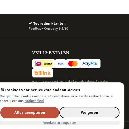
✔
Tevreden klanten
Feedback Company 9.2/10
VEILIG BETALEN
iDEAL, creditcard, PayPal of Billink achteraf betalen
🍪 Cookies voor het leukste cadeau-advies
BEZORGING
We gebruiken cookies om de site te verbeteren en relevante aanbiedingen te
Voor 22:45 besteld, morgen in huis. Tot 365
tonen. Lees ons
cookiebeleid
.
dagen retourneren.
Alles accepteren
Weigeren
Voorkeuren aanpassen
Algemene voorwaarden
·
Privacy & cookies
·
Cookievoorkeuren