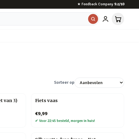
★
Feedback Company
9.2
/10
Sorteer op
t van 3)
Fiets vaas
€9,99
✔
Voor 22:45 besteld, morgen in huis!