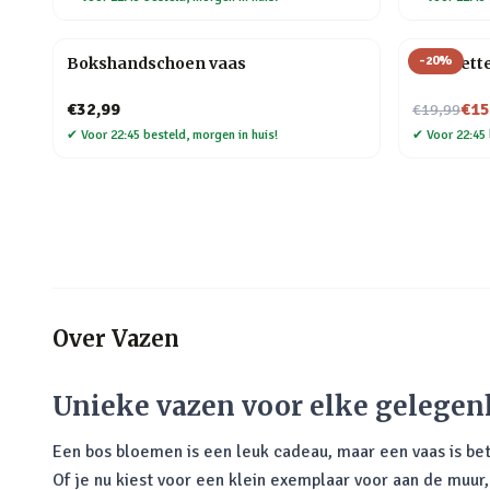
-
20
%
Bokshandschoen vaas
Silhouett
Nu voor
€32,99
€15
€19,99
✔
Voor 22:45 besteld, morgen in huis!
✔
Voor 22:45 
Over
Vazen
Unieke vazen voor elke gelegen
Een bos bloemen is een leuk cadeau, maar een vaas is bet
Of je nu kiest voor een klein exemplaar voor aan de muur, 