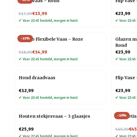
Draadvaas – Rond
Flip Vase
Nu voor
€13,99
€23,99
€17,99
✔
Voor 22:45 besteld, morgen in huis!
✔
Voor 22:45 
-
21
%
Florino Flexibele Vaas – Roze
Glazen mu
Rond
Nu voor
€14,99
€23,99
€18,99
✔
Voor 22:45 besteld, morgen in huis!
✔
Voor 22:45 
Hond draadvaas
Flip Vas
€12,99
€23,99
✔
Voor 22:45 besteld, morgen in huis!
✔
Voor 22:45 
-
10
%
Houten stekjesvaas – 3 glaasjes
Magnetisc
Nu voor
€25,99
€45
€49,99
✔
Voor 22:45 besteld, morgen in huis!
✔
Voor 22:45 