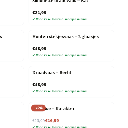
Silhouette draadvaas – Kat
€21,99
✔
Voor 22:45 besteld, morgen in huis!
s
Houten stekjesvaas – 2 glaasjes
€18,99
✔
Voor 22:45 besteld, morgen in huis!
Draadvaas – Recht
€18,99
✔
Voor 22:45 besteld, morgen in huis!
-
29
%
Flip Vase – Karakter
Nu voor
€16,99
€23,99
✔
Voor 22:45 besteld, morgen in huis!