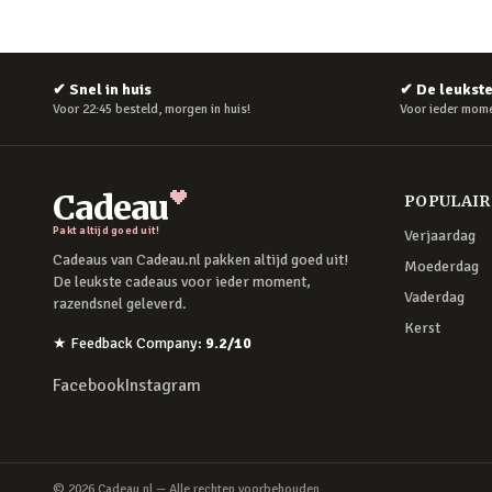
✔
Snel in huis
✔
De leukst
Voor 22:45 besteld, morgen in huis!
Voor ieder mome
Cadeau
POPULAI
Pakt altijd goed uit!
Verjaardag
Cadeaus van Cadeau.nl pakken altijd goed uit!
Moederdag
De leukste cadeaus voor ieder moment,
Vaderdag
razendsnel geleverd.
Kerst
★
Feedback Company
:
9.2
/10
Facebook
Instagram
©
2026
Cadeau.nl — Alle rechten voorbehouden