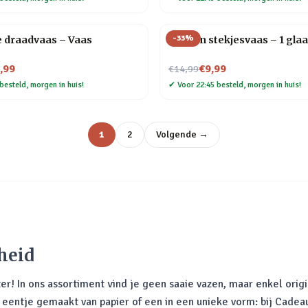
-
33
%
e draadvaas – Vaas
Houten stekjesvaas – 1 glaa
Nu voor
,99
€9,99
€14,99
besteld, morgen in huis!
✔
Voor 22:45 besteld, morgen in huis!
1
2
Volgende →
heid
er! In ons assortiment vind je geen saaie vazen, maar enkel orig
eentje gemaakt van papier of een in een unieke vorm: bij Cadeau 