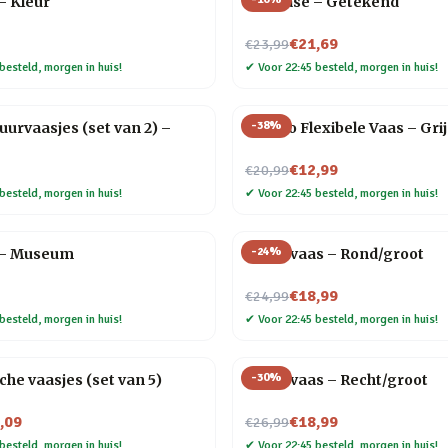
 – Kleur
Flip Vase – Getekend
Nu voor
€21,69
€23,99
besteld, morgen in huis!
✔
Voor 22:45 besteld, morgen in huis!
-
38
%
urvaasjes (set van 2) –
Florino Flexibele Vaas – Grij
Nu voor
€12,99
€20,99
besteld, morgen in huis!
✔
Voor 22:45 besteld, morgen in huis!
-
24
%
e – Museum
Draadvaas – Rond/groot
Nu voor
€18,99
€24,99
besteld, morgen in huis!
✔
Voor 22:45 besteld, morgen in huis!
-
30
%
he vaasjes (set van 5)
Draadvaas – Recht/groot
Nu voor
,09
€18,99
€26,99
besteld, morgen in huis!
✔
Voor 22:45 besteld, morgen in huis!