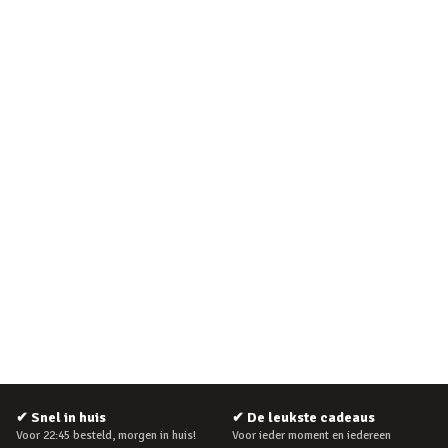
✔
Snel in huis
✔
De leukste cadeaus
Voor 22:45 besteld, morgen in huis!
Voor ieder moment en iedereen