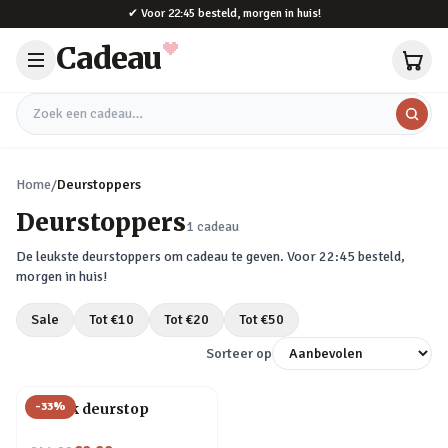
Naar hoofdinhoud
✔
Voor 22:45 besteld, morgen in huis!
Cadeau
Zoek een cadeau
Home
/
Deurstoppers
Deurstoppers
1
cadeau
De leukste
deurstoppers
om cadeau te geven. Voor 22:45 besteld,
morgen in huis!
Sale
Tot €
10
Tot €
20
Tot €
50
Sorteer op
-
33
%
Balzak deurstop