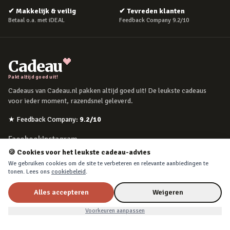
✔
Makkelijk & veilig
✔
Tevreden klanten
Betaal o.a. met iDEAL
Feedback Company 9.2/10
Cadeau
Pakt altijd goed uit!
Cadeaus van Cadeau.nl pakken altijd goed uit! De leukste cadeaus
voor ieder moment, razendsnel geleverd.
★
Feedback Company
:
9.2
/10
Facebook
Instagram
🍪 Cookies voor het leukste cadeau-advies
We gebruiken cookies om de site te verbeteren en relevante aanbiedingen te
POPULAIRE MOMENTEN
tonen. Lees ons
cookiebeleid
.
Verjaardag
Alles accepteren
Weigeren
Moederdag
Voorkeuren aanpassen
Vaderdag
Kerst