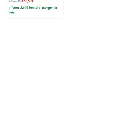
Nu voor
€9,99
€14,99
✔
Voor 22:45 besteld, morgen in
huis!