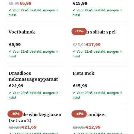
Nu voor
€6,99
€15,99
€8,99
✔
Voor 22:45 besteld, morgen in
✔
Voor 22:45 besteld, morgen in
huis!
huis!
-
31
%
Voetbalmok
Houten solitair spel
Nu voor
€9,99
€17,99
€25,99
✔
Voor 22:45 besteld, morgen in
✔
Voor 22:45 besteld, morgen in
huis!
huis!
Draadloos
Fiets mok
nekmassageapparaat
€22,99
€15,99
✔
Voor 22:45 besteld, morgen in
✔
Voor 22:45 besteld, morgen in
huis!
huis!
-
10
%
-
38
%
Rollende whiskeyglazen
BBQ brandijzer
(set van 2)
Nu voor
Nu voor
€21,69
€12,99
€23,99
€20,99