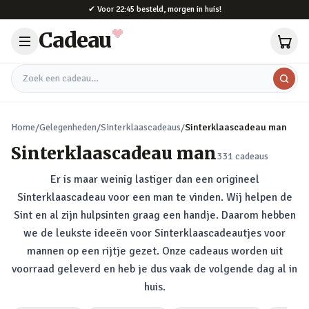
Naar hoofdinhoud
✔
Voor 22:45 besteld, morgen in huis!
Cadeau
Zoek een cadeau
Home
/
Gelegenheden
/
Sinterklaascadeaus
/
Sinterklaascadeau man
Sinterklaascadeau man
331
cadeaus
Er is maar weinig lastiger dan een origineel
Sinterklaascadeau voor een man te vinden. Wij helpen de
Sint en al zijn hulpsinten graag een handje. Daarom hebben
we de leukste ideeën voor Sinterklaascadeautjes voor
mannen op een rijtje gezet. Onze cadeaus worden uit
voorraad geleverd en heb je dus vaak de volgende dag al in
huis.