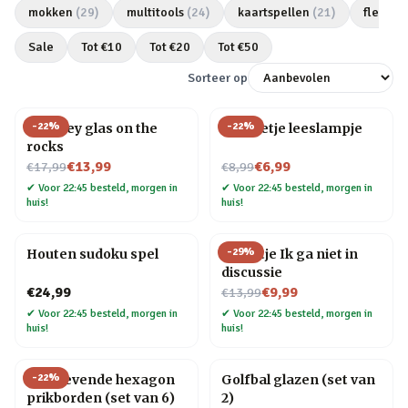
mokken
(
29
)
multitools
(
24
)
kaartspellen
(
21
)
flesope
Sale
Tot €
10
Tot €
20
Tot €
50
Sorteer op
-
22
%
-
22
%
Whiskey glas on the
Mannetje leeslampje
rocks
Nu voor
Nu voor
€13,99
€6,99
€17,99
€8,99
✔
Voor 22:45 besteld, morgen in
✔
Voor 22:45 besteld, morgen in
huis!
huis!
-
29
%
Houten sudoku spel
Tegeltje Ik ga niet in
discussie
Nu voor
€24,99
€9,99
€13,99
✔
Voor 22:45 besteld, morgen in
✔
Voor 22:45 besteld, morgen in
huis!
huis!
-
22
%
Zelfklevende hexagon
Golfbal glazen (set van
prikborden (set van 6)
2)