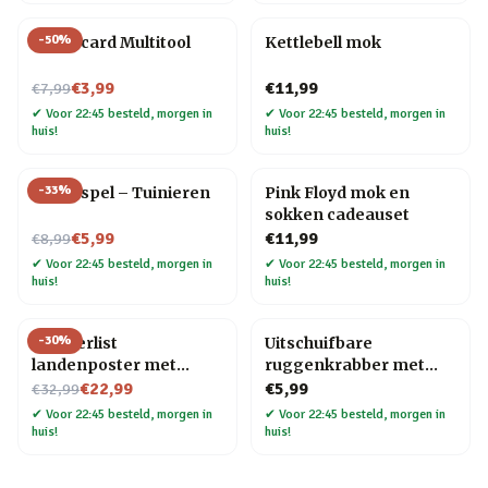
-
50
%
Creditcard Multitool
Kettlebell mok
Nu voor
€3,99
€11,99
€7,99
✔
Voor 22:45 besteld, morgen in
✔
Voor 22:45 besteld, morgen in
huis!
huis!
-
33
%
Trivia spel – Tuinieren
Pink Floyd mok en
sokken cadeauset
Nu voor
€5,99
€11,99
€8,99
✔
Voor 22:45 besteld, morgen in
✔
Voor 22:45 besteld, morgen in
huis!
huis!
-
30
%
Wanderlist
Uitschuifbare
landenposter met
ruggenkrabber met
Nu voor
krasfolie
houten handvat
€22,99
€5,99
€32,99
✔
Voor 22:45 besteld, morgen in
✔
Voor 22:45 besteld, morgen in
huis!
huis!