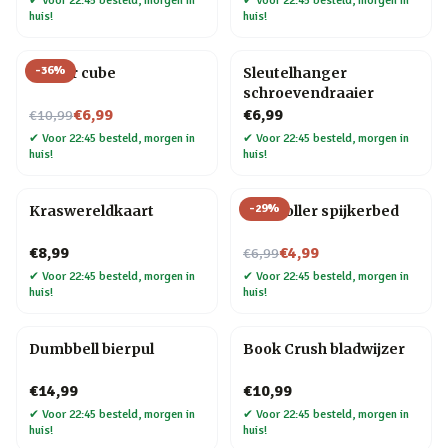
✔
Voor 22:45 besteld, morgen in
✔
Voor 22:45 besteld, morgen in
huis!
huis!
-
36
%
Finger cube
Sleutelhanger
schroevendraaier
Nu voor
€6,99
€6,99
€10,99
✔
Voor 22:45 besteld, morgen in
✔
Voor 22:45 besteld, morgen in
huis!
huis!
-
29
%
Kraswereldkaart
Controller spijkerbed
Nu voor
€8,99
€4,99
€6,99
✔
Voor 22:45 besteld, morgen in
✔
Voor 22:45 besteld, morgen in
huis!
huis!
Dumbbell bierpul
Book Crush bladwijzer
€14,99
€10,99
✔
Voor 22:45 besteld, morgen in
✔
Voor 22:45 besteld, morgen in
huis!
huis!