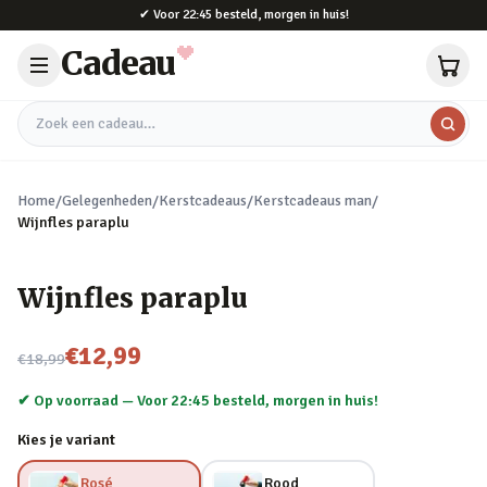
Naar hoofdinhoud
✔
Voor 22:45 besteld, morgen in huis!
Cadeau
Zoek een cadeau
Home
/
Gelegenheden
/
Kerstcadeaus
/
Kerstcadeaus man
/
Wijnfles paraplu
Wijnfles paraplu
Nu voor
€12,99
€18,99
✔ Op voorraad —
Voor 22:45 besteld, morgen in huis!
Kies je variant
Rosé
Rood