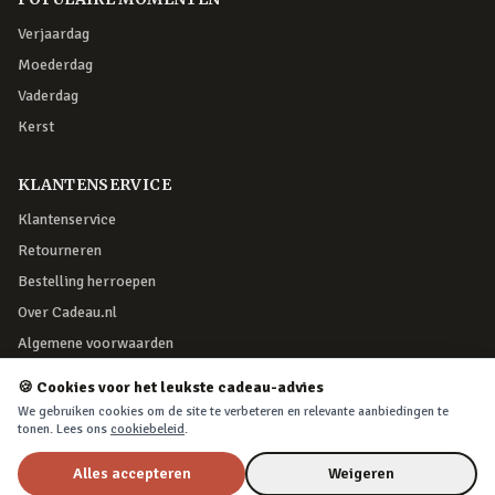
Verjaardag
Moederdag
Vaderdag
Kerst
KLANTENSERVICE
Klantenservice
Retourneren
Bestelling herroepen
Over Cadeau.nl
Algemene voorwaarden
Privacy & cookies
🍪 Cookies voor het leukste cadeau-advies
We gebruiken cookies om de site te verbeteren en relevante aanbiedingen te
tonen. Lees ons
cookiebeleid
.
VEILIG BETALEN
Alles accepteren
Weigeren
Rosé