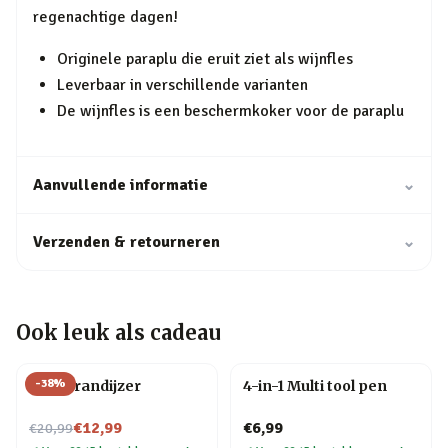
regenachtige dagen!
Originele paraplu die eruit ziet als wijnfles
Leverbaar in verschillende varianten
De wijnfles is een beschermkoker voor de paraplu
Aanvullende informatie
⌄
Verzenden & retourneren
⌄
Ook leuk als cadeau
-
38
%
BBQ brandijzer
4-in-1 Multi tool pen
Nu voor
€12,99
€6,99
€20,99