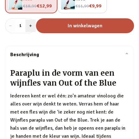
Nu voor
Nu voor
€12,99
€9,99
€18,99
€11,99
−
Aantal
+
:
In winkelwagen
1
Beschrijving
⌄
Paraplu in de vorm van een
wijnfles van Out of the Blue
Iedereen kent er wel één: zo’n amateur vinoloog die
alles over wijn denkt te weten. Verras hem of haar
met een fles wijn die ‘ie zeker nog niet kent: de
Wijnfles paraplu van Out of the Blue. Trek je aan de
hals van de wijnfles, dan heb je opeens een paraplu in
je handen met de kleur van wijn. Ideaal tijdens