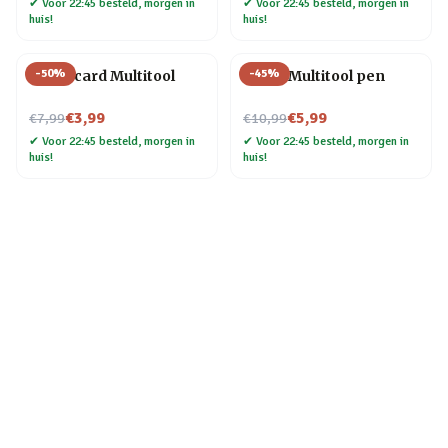
✔
Voor 22:45 besteld, morgen in
✔
Voor 22:45 besteld, morgen in
huis!
huis!
-
50
%
-
45
%
Creditcard Multitool
6-in-1 Multitool pen
Nu voor
Nu voor
€3,99
€5,99
€7,99
€10,99
✔
Voor 22:45 besteld, morgen in
✔
Voor 22:45 besteld, morgen in
huis!
huis!