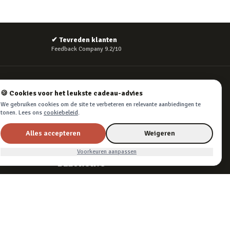
✔
Tevreden klanten
Feedback Company 9.2/10
VEILIG BETALEN
🍪 Cookies voor het leukste cadeau-advies
We gebruiken cookies om de site te verbeteren en relevante aanbiedingen te
tonen. Lees ons
cookiebeleid
.
Alles accepteren
Weigeren
iDEAL, creditcard, PayPal of Billink achteraf betalen
Voorkeuren aanpassen
BEZORGING
Voor 22:45 besteld, morgen in huis. Tot 365
dagen retourneren.
Algemene voorwaarden
·
Privacy & cookies
·
Cookievoorkeuren