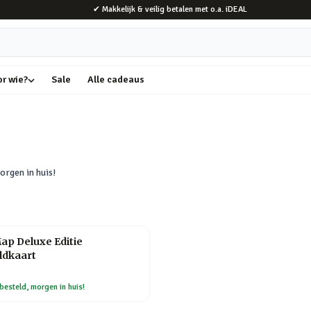
✔ Makkelijk & veilig betalen met o.a. iDEAL
or wie?
Sale
Alle cadeaus
orgen in huis!
ap Deluxe Editie
ldkaart
besteld, morgen in huis!