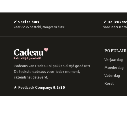
✔
Snel in huis
✔
De leukst
Voor 22:45 besteld, morgen in huis!
Voor ieder mome
Cadeau
POPULAI
Pakt altijd goed uit!
Verjaardag
Cadeaus van Cadeau.nl pakken altijd goed uit!
Moederdag
De leukste cadeaus voor ieder moment,
Vaderdag
razendsnel geleverd.
Kerst
★
Feedback Company
:
9.2
/10
Facebook
Instagram
©
2026
Cadeau.nl — Alle rechten voorbehouden