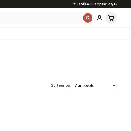
★
Feedback Company
9.2
/10
Sorteer op