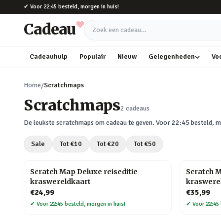
Naar hoofdinhoud
✔
Voor 22:45 besteld, morgen in huis!
Cadeau
Zoek een cadeau
Cadeauhulp
Populair
Nieuw
Gelegenheden
Vo
Home
/
Scratchmaps
Scratchmaps
2
cadeaus
De leukste
scratchmaps
om cadeau te geven. Voor 22:45 besteld, m
Sale
Tot €
10
Tot €
20
Tot €
50
Scratch Map Deluxe reiseditie
Scratch M
kraswereldkaart
kraswere
€24,99
€35,99
✔
Voor 22:45 besteld, morgen in huis!
✔
Voor 22:45 