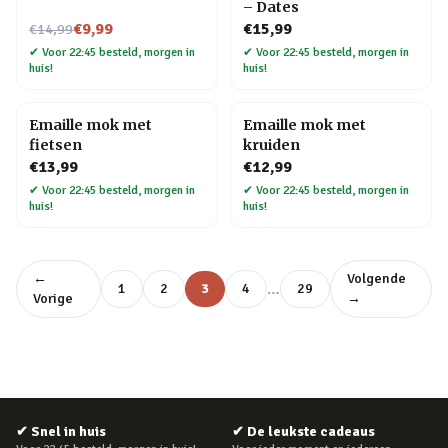
– Dates
Nu voor
€9,99
€15,99
€14,99
✔
Voor 22:45 besteld, morgen in
✔
Voor 22:45 besteld, morgen in
huis!
huis!
Emaille mok met
Emaille mok met
fietsen
kruiden
€13,99
€12,99
✔
Voor 22:45 besteld, morgen in
✔
Voor 22:45 besteld, morgen in
huis!
huis!
←
Volgende
…
1
2
3
4
29
Vorige
→
✔
Snel in huis
✔
De leukste cadeaus