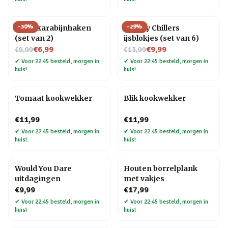
-
30
%
-
29
%
Hond karabijnhaken
Whisky Chillers
(set van 2)
ijsblokjes (set van 6)
Nu voor
Nu voor
€6,99
€9,99
€9,99
€13,99
✔
Voor 22:45 besteld, morgen in
✔
Voor 22:45 besteld, morgen in
huis!
huis!
Tomaat kookwekker
Blik kookwekker
€11,99
€11,99
✔
Voor 22:45 besteld, morgen in
✔
Voor 22:45 besteld, morgen in
huis!
huis!
Would You Dare
Houten borrelplank
uitdagingen
met vakjes
€9,99
€17,99
✔
Voor 22:45 besteld, morgen in
✔
Voor 22:45 besteld, morgen in
huis!
huis!