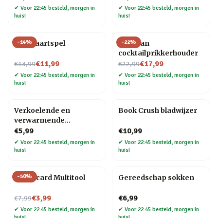
✔
Voor 22:45 besteld, morgen in
✔
Voor 22:45 besteld, morgen in
huis!
huis!
-
14
%
-
22
%
Bier kaartspel
Pelikaan
cocktailprikkerhouder
Nu voor
Nu voor
€11,99
€17,99
€13,99
€22,99
✔
Voor 22:45 besteld, morgen in
✔
Voor 22:45 besteld, morgen in
huis!
huis!
Verkoelende en
Book Crush bladwijzer
verwarmende
hoofdband
€5,99
€10,99
✔
Voor 22:45 besteld, morgen in
✔
Voor 22:45 besteld, morgen in
huis!
huis!
-
50
%
Creditcard Multitool
Gereedschap sokken
Nu voor
€3,99
€6,99
€7,99
✔
Voor 22:45 besteld, morgen in
✔
Voor 22:45 besteld, morgen in
huis!
huis!