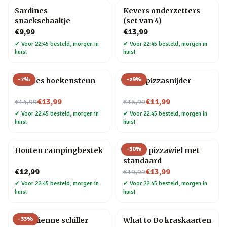
Sardines
Kevers onderzetters
snackschaaltje
(set van 4)
€9,99
€13,99
✔
Voor 22:45 besteld, morgen in
✔
Voor 22:45 besteld, morgen in
huis!
huis!
-
7
%
-
29
%
Noodles boekensteun
Elpee pizzasnijder
Nu voor
Nu voor
€13,99
€11,99
€14,99
€16,99
✔
Voor 22:45 besteld, morgen in
✔
Voor 22:45 besteld, morgen in
huis!
huis!
-
30
%
Houten campingbestek
Gitaar pizzawiel met
standaard
Nu voor
€12,99
€13,99
€19,99
✔
Voor 22:45 besteld, morgen in
✔
Voor 22:45 besteld, morgen in
huis!
huis!
-
33
%
Kat Julienne schiller
What to Do kraskaarten