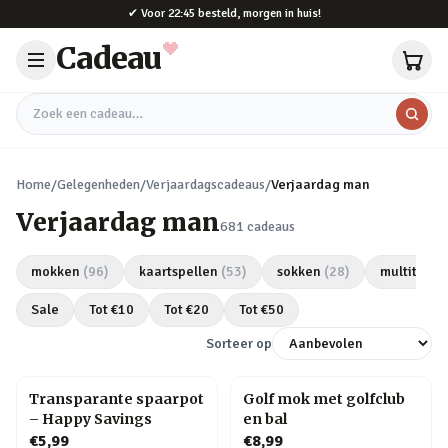
Naar hoofdinhoud
✔
Voor 22:45 besteld, morgen in huis!
Cadeau
Zoek een cadeau
Home
/
Gelegenheden
/
Verjaardagscadeaus
/
Verjaardag man
Verjaardag man
681
cadeaus
mokken
(
96
)
kaartspellen
(
53
)
sokken
(
28
)
multitools
Sale
Tot €
10
Tot €
20
Tot €
50
Sorteer op
Transparante spaarpot
Golf mok met golfclub
– Happy Savings
en bal
€5,99
€8,99