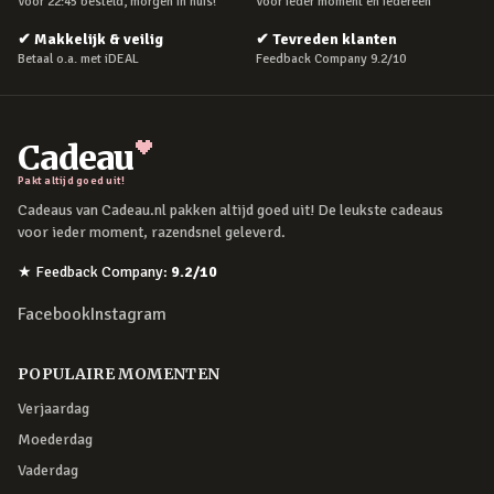
Voor 22:45 besteld, morgen in huis!
Voor ieder moment en iedereen
✔
Makkelijk & veilig
✔
Tevreden klanten
Betaal o.a. met iDEAL
Feedback Company 9.2/10
Cadeau
Pakt altijd goed uit!
Cadeaus van Cadeau.nl pakken altijd goed uit! De leukste cadeaus
voor ieder moment, razendsnel geleverd.
★
Feedback Company
:
9.2
/10
Facebook
Instagram
POPULAIRE MOMENTEN
Verjaardag
Moederdag
Vaderdag