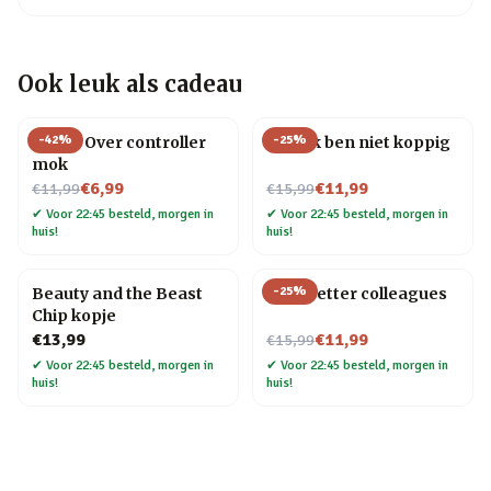
Ook leuk als cadeau
-
42
%
-
25
%
Game Over controller
Mok Ik ben niet koppig
mok
Nu voor
Nu voor
€6,99
€11,99
€11,99
€15,99
✔
Voor 22:45 besteld, morgen in
✔
Voor 22:45 besteld, morgen in
huis!
huis!
-
25
%
Beauty and the Beast
Mok Better colleagues
Chip kopje
Nu voor
€13,99
€11,99
€15,99
✔
Voor 22:45 besteld, morgen in
✔
Voor 22:45 besteld, morgen in
huis!
huis!