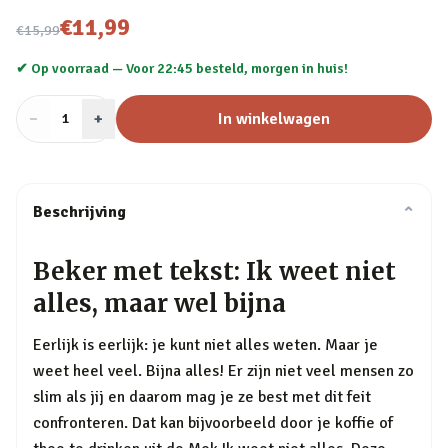
Nu voor
€11,99
€15,99
✔ Op voorraad —
Voor 22:45 besteld, morgen in huis!
−
Aantal
+
:
In winkelwagen
1
Beschrijving
⌄
Beker met tekst: Ik weet niet
alles, maar wel bijna
Eerlijk is eerlijk: je kunt niet alles weten. Maar je
weet heel veel. Bijna alles! Er zijn niet veel mensen zo
slim als jij en daarom mag je ze best met dit feit
confronteren. Dat kan bijvoorbeeld door je koffie of