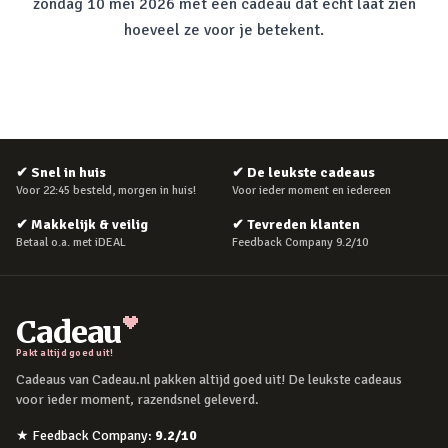
zondag 10 mei 2026 met een cadeau dat echt laat zien
hoeveel ze voor je betekent.
✔
Snel in huis
✔
De leukste cadeaus
Voor 22:45 besteld, morgen in huis!
Voor ieder moment en iedereen
✔
Makkelijk & veilig
✔
Tevreden klanten
Betaal o.a. met iDEAL
Feedback Company 9.2/10
Cadeau
Pakt altijd goed uit!
Cadeaus van Cadeau.nl pakken altijd goed uit! De leukste cadeaus
voor ieder moment, razendsnel geleverd.
★
Feedback Company
:
9.2
/10