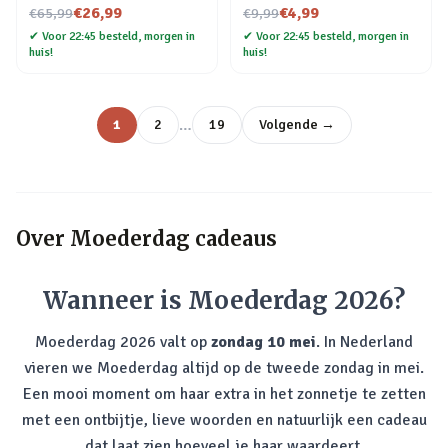
Nu voor
Nu voor
€26,99
€4,99
€65,99
€9,99
✔
Voor 22:45 besteld, morgen in
✔
Voor 22:45 besteld, morgen in
huis!
huis!
…
1
2
19
Volgende →
Over
Moederdag cadeaus
Wanneer is Moederdag 2026?
Moederdag 2026 valt op
zondag 10 mei
. In Nederland
vieren we Moederdag altijd op de tweede zondag in mei.
Een mooi moment om haar extra in het zonnetje te zetten
met een ontbijtje, lieve woorden en natuurlijk een cadeau
dat laat zien hoeveel je haar waardeert.