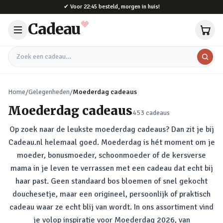
Naar hoofdinhoud
✔
Voor 22:45 besteld, morgen in huis!
Cadeau
Zoek een cadeau
Home
/
Gelegenheden
/
Moederdag cadeaus
Moederdag cadeaus
453
cadeaus
Op zoek naar de leukste moederdag cadeaus? Dan zit je bij
Cadeau.nl helemaal goed. Moederdag is hét moment om je
moeder, bonusmoeder, schoonmoeder of de kersverse
mama in je leven te verrassen met een cadeau dat echt bij
haar past. Geen standaard bos bloemen of snel gekocht
douchesetje, maar een origineel, persoonlijk of praktisch
cadeau waar ze echt blij van wordt. In ons assortiment vind
je volop inspiratie voor Moederdag 2026, van