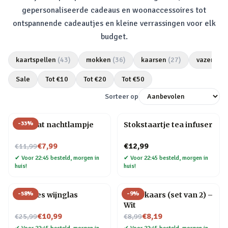
gepersonaliseerde cadeaus en woonaccessoires tot
ontspannende cadeautjes en kleine verrassingen voor elk
budget.
kaartspellen
(
43
)
mokken
(
36
)
kaarsen
(
27
)
vazen
(
25
Sale
Tot €
10
Tot €
20
Tot €
50
Sorteer op
-
33
%
Mini kat nachtlampje
Stokstaartje tea infuser
Nu voor
€7,99
€12,99
€11,99
✔
Voor 22:45 besteld, morgen in
✔
Voor 22:45 besteld, morgen in
huis!
huis!
-
58
%
-
9
%
Wijnfles wijnglas
Druipkaars (set van 2) –
Wit
Nu voor
Nu voor
€10,99
€8,19
€25,99
€8,99