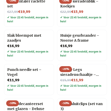
-
29
%
-
30
%
Emmentaler raclette
Snoep sieradenblik –
set
Koekjes
Nu voor
Nu voor
€19,99
€15,99
€27,99
€22,99
✔
Voor 22:45 besteld, morgen in
✔
Voor 22:45 besteld, morgen in
huis!
huis!
Slak bloempot met
Huisje geurbrander –
zaadjes
Noorse A frame
€16,99
€16,99
✔
Voor 22:45 besteld, morgen in
✔
Voor 22:45 besteld, morgen in
huis!
huis!
-
25
%
Punch needle set –
Happy Legs
Vogel
sieradenschaaltje –
Nu voor
Rood/pumps
€11,99
€11,99
€15,99
✔
Voor 22:45 besteld, morgen in
✔
Voor 22:45 besteld, morgen in
huis!
huis!
-
59
%
-
50
%
Globe decanteerset
Kat afsluitclips (set van
met glazen – Deluxe
3)