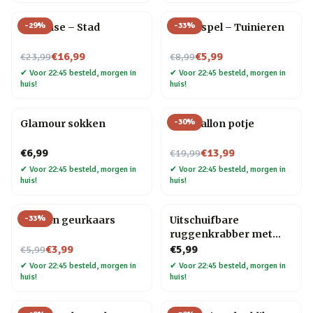
-
29
%
-
33
%
Flip Vase – Stad
Trivia spel – Tuinieren
Nu voor
Nu voor
€16,99
€5,99
€23,99
€8,99
✔
Voor 22:45 besteld, morgen in
✔
Voor 22:45 besteld, morgen in
huis!
huis!
-
30
%
Glamour sokken
Blije ballon potje
Nu voor
€6,99
€13,99
€19,99
✔
Voor 22:45 besteld, morgen in
✔
Voor 22:45 besteld, morgen in
huis!
huis!
-
33
%
Oceaan geurkaars
Uitschuifbare
ruggenkrabber met
Nu voor
houten handvat
€3,99
€5,99
€5,99
✔
Voor 22:45 besteld, morgen in
✔
Voor 22:45 besteld, morgen in
huis!
huis!