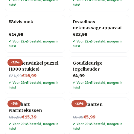
✔
Voor 22:45 besteld, morgen in
✔
Voor 22:45 besteld, morgen in
huis!
huis!
Walvis mok
Draadloos
nekmassageapparaat
€14,99
€22,99
✔
Voor 22:45 besteld, morgen in
✔
Voor 22:45 besteld, morgen in
huis!
huis!
-
32
%
Bloemenwinkel puzzel
Goudkleurige
(1000 stukjes)
tegelhouder
Nu voor
€16,99
€4,99
€24,99
✔
Voor 22:45 besteld, morgen in
✔
Voor 22:45 besteld, morgen in
huis!
huis!
-
9
%
-
33
%
Rood hart
Tarotkaarten
warmtekussen
Nu voor
Nu voor
€15,39
€5,99
€16,99
€8,99
✔
Voor 22:45 besteld, morgen in
✔
Voor 22:45 besteld, morgen in
huis!
huis!