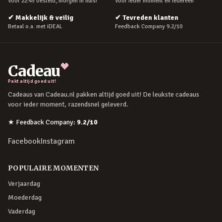
Voor 22:45 besteld, morgen in huis!
Voor ieder moment en iedereen
✔
Makkelijk & veilig
✔
Tevreden klanten
Betaal o.a. met iDEAL
Feedback Company 9.2/10
Cadeau
Pakt altijd goed uit!
Cadeaus van Cadeau.nl pakken altijd goed uit! De leukste cadeaus
voor ieder moment, razendsnel geleverd.
★
Feedback Company
:
9.2
/10
Facebook
Instagram
POPULAIRE MOMENTEN
Verjaardag
Moederdag
Vaderdag