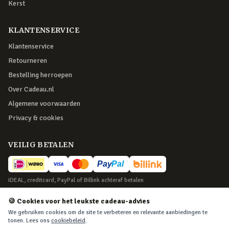
Kerst
KLANTENSERVICE
Klantenservice
Retourneren
Bestelling herroepen
Over Cadeau.nl
Algemene voorwaarden
Privacy & cookies
VEILIG BETALEN
iDEAL, creditcard, PayPal of Billink achteraf betalen
BEZORGING
🍪 Cookies voor het leukste cadeau-advies
We gebruiken cookies om de site te verbeteren en relevante aanbiedingen te
Voor 22:45 besteld, morgen in huis. Tot 365 dagen retourneren.
tonen. Lees ons
cookiebeleid
.