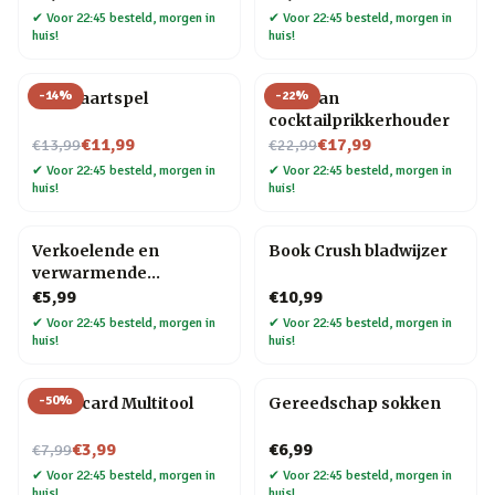
✔
Voor 22:45 besteld, morgen in
✔
Voor 22:45 besteld, morgen in
huis!
huis!
-
14
%
-
22
%
Bier kaartspel
Pelikaan
cocktailprikkerhouder
Nu voor
Nu voor
€11,99
€17,99
€13,99
€22,99
✔
Voor 22:45 besteld, morgen in
✔
Voor 22:45 besteld, morgen in
huis!
huis!
Verkoelende en
Book Crush bladwijzer
verwarmende
hoofdband
€5,99
€10,99
✔
Voor 22:45 besteld, morgen in
✔
Voor 22:45 besteld, morgen in
huis!
huis!
-
50
%
Creditcard Multitool
Gereedschap sokken
Nu voor
€3,99
€6,99
€7,99
✔
Voor 22:45 besteld, morgen in
✔
Voor 22:45 besteld, morgen in
huis!
huis!