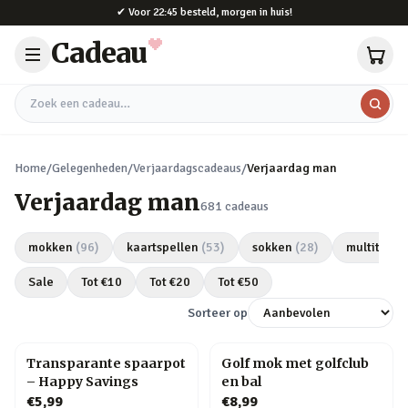
Naar hoofdinhoud
✔
Voor 22:45 besteld, morgen in huis!
Cadeau
Zoek een cadeau
Home
/
Gelegenheden
/
Verjaardagscadeaus
/
Verjaardag man
Verjaardag man
681
cadeaus
mokken
(
96
)
kaartspellen
(
53
)
sokken
(
28
)
multitools
Sale
Tot €
10
Tot €
20
Tot €
50
Sorteer op
Transparante spaarpot
Golf mok met golfclub
– Happy Savings
en bal
€5,99
€8,99