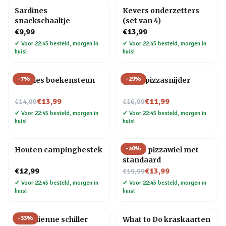
Sardines
Kevers onderzetters
snackschaaltje
(set van 4)
€9,99
€13,99
✔
Voor 22:45 besteld, morgen in
✔
Voor 22:45 besteld, morgen in
huis!
huis!
-
7
%
-
29
%
Noodles boekensteun
Elpee pizzasnijder
Nu voor
Nu voor
€13,99
€11,99
€14,99
€16,99
✔
Voor 22:45 besteld, morgen in
✔
Voor 22:45 besteld, morgen in
huis!
huis!
-
30
%
Houten campingbestek
Gitaar pizzawiel met
standaard
Nu voor
€12,99
€13,99
€19,99
✔
Voor 22:45 besteld, morgen in
✔
Voor 22:45 besteld, morgen in
huis!
huis!
-
33
%
Kat Julienne schiller
What to Do kraskaarten