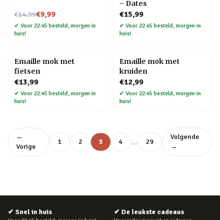
– Dates
Nu voor
€9,99
€15,99
€14,99
✔
Voor 22:45 besteld, morgen in
✔
Voor 22:45 besteld, morgen in
huis!
huis!
Emaille mok met
Emaille mok met
fietsen
kruiden
€13,99
€12,99
✔
Voor 22:45 besteld, morgen in
✔
Voor 22:45 besteld, morgen in
huis!
huis!
←
Volgende
…
1
2
3
4
29
Vorige
→
✔
Snel in huis
✔
De leukste cadeaus