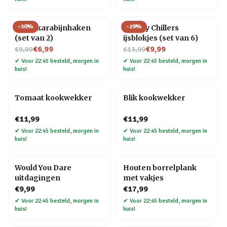
-
30
%
-
29
%
Hond karabijnhaken
Whisky Chillers
(set van 2)
ijsblokjes (set van 6)
Nu voor
Nu voor
€6,99
€9,99
€9,99
€13,99
✔
Voor 22:45 besteld, morgen in
✔
Voor 22:45 besteld, morgen in
huis!
huis!
Tomaat kookwekker
Blik kookwekker
€11,99
€11,99
✔
Voor 22:45 besteld, morgen in
✔
Voor 22:45 besteld, morgen in
huis!
huis!
Would You Dare
Houten borrelplank
uitdagingen
met vakjes
€9,99
€17,99
✔
Voor 22:45 besteld, morgen in
✔
Voor 22:45 besteld, morgen in
huis!
huis!