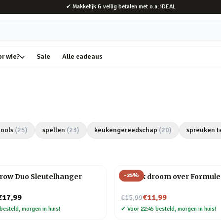
✔ Makkelijk & veilig betalen met o.a. iDEAL
or wie?
Sale
Alle cadeaus
tools
(
25
)
spellen
(
23
)
keukengereedschap
(
20
)
spreuken t
-
25
%
rrow Duo Sleutelhanger
Mok Ik droom over Formule
Nu voor
€17,99
€11,99
€15,99
besteld, morgen in huis!
✔
Voor 22:45 besteld, morgen in huis!