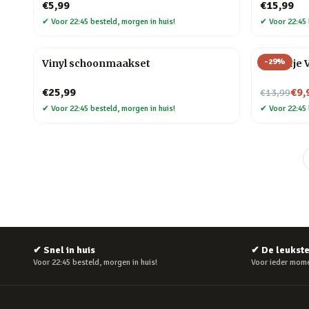
€5,99
€15,99
✔
Voor 22:45 besteld, morgen in huis!
✔
Voor 22:45 
-
29
%
Vinyl schoonmaakset
Tegeltje 
Nu voor
€25,99
€9,
€13,99
✔
Voor 22:45 besteld, morgen in huis!
✔
Voor 22:45 
✔
Snel in huis
✔
De leukst
Voor 22:45 besteld, morgen in huis!
Voor ieder mome