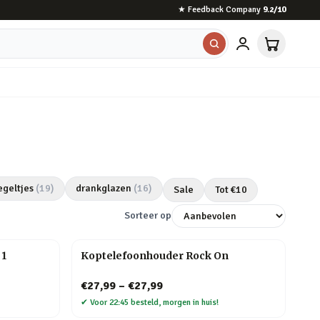
★
Feedback Company
9.2
/10
egeltjes
(
19
)
drankglazen
(
16
)
Sale
Tot €
10
Sorteer op
 1
Koptelefoonhouder Rock On
€27,99
–
€27,99
✔
Voor 22:45 besteld, morgen in huis!