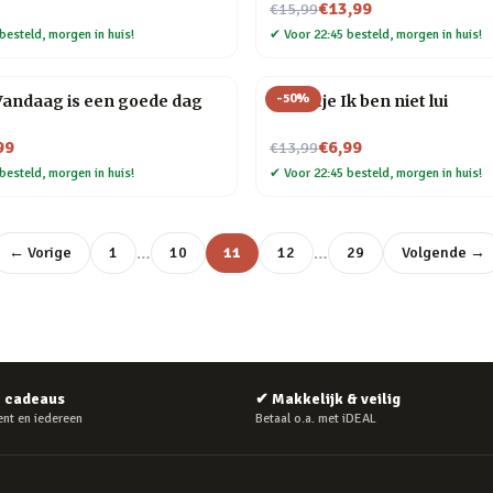
Nu voor
€13,99
€15,99
besteld, morgen in huis!
✔
Voor 22:45 besteld, morgen in huis!
-
50
%
Vandaag is een goede dag
Tegeltje Ik ben niet lui
Nu voor
99
€6,99
€13,99
besteld, morgen in huis!
✔
Voor 22:45 besteld, morgen in huis!
…
…
← Vorige
1
10
11
12
29
Volgende →
e cadeaus
✔
Makkelijk & veilig
nt en iedereen
Betaal o.a. met iDEAL