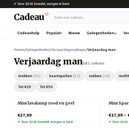
Naar hoofdinhoud
✔
Voor 22:45 besteld, morgen in huis!
Cadeau
Zoek een cadeau
Cadeauhulp
Populair
Nieuw
Gelegenheden
Vo
Home
/
Gelegenheden
/
Verjaardagscadeaus
/
Verjaardag man
Verjaardag man
681
cadeaus
mokken
(
96
)
kaartspellen
(
53
)
sokken
(
28
)
multi
Tot €
20
Tot €
50
Mini lavalamp rood en geel
Mini Spa
€27,99
€17,99
–
✔
Voor 22:45 besteld, morgen in huis!
✔
Voor 22:45 