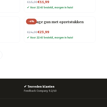
Nu voor
€11,99
€15,99
✔
Voor 22:45 besteld, morgen in huis!
-
4
%
Massage gun met opzetstukken
Nu voor
€23,99
€24,99
✔
Voor 22:45 besteld, morgen in huis!
✔
Tevreden klanten
Feedback Company 9.2/10