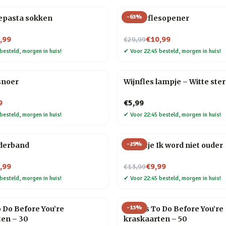
-
63
%
epasta sokken
Baard flesopener
Nu voor
,99
€10,99
€29,99
besteld, morgen in huis!
✔
Voor 22:45 besteld, morgen in huis!
tsnoer
Wijnfles lampje – Witte ste
9
€5,99
besteld, morgen in huis!
✔
Voor 22:45 besteld, morgen in huis!
-
29
%
derband
Tegeltje Ik word niet ouder
Nu voor
,99
€9,99
€13,99
besteld, morgen in huis!
✔
Voor 22:45 besteld, morgen in huis!
-
13
%
 Do Before You’re
Things To Do Before You’re
ten – 30
kraskaarten – 50