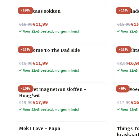
-
29
%
-
13
%
Pindakaas sokken
Chocolad
Nu voor
Nu voor
€11,99
€13
€16,99
€15,99
✔
Voor 22:45 besteld, morgen in huis!
✔
Voor 22:45 
-
25
%
-
22
%
Mok Come To The Dad Side
Bier lich
Nu voor
Nu voor
€11,99
€6,9
€15,99
€8,99
✔
Voor 22:45 besteld, morgen in huis!
✔
Voor 22:45 
-
10
%
-
6
%
Hot Feet magnetron sloffen –
Vogelvoe
Hoog/wit
Nu voor
Nu voor
€17,99
€16
€19,99
€17,99
✔
Voor 22:45 besteld, morgen in huis!
✔
Voor 22:45 
Mok I Love – Papa
Things To
kraskaar