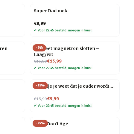
Super Dad mok
€8,99
✔
Voor 22:45 besteld, morgen in huis!
-
6
%
rren
Hot Feet magnetron sloffen –
Laag/wit
Nu voor
€15,99
€16,99
✔
Voor 22:45 besteld, morgen in huis!
-
29
%
Tegeltje Je weet dat je ouder wordt…
Nu voor
€9,99
€13,99
✔
Voor 22:45 besteld, morgen in huis!
-
25
%
Mok I Don’t Age