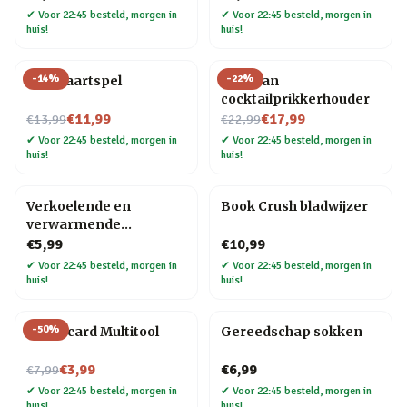
✔
Voor 22:45 besteld, morgen in
✔
Voor 22:45 besteld, morgen in
huis!
huis!
-
14
%
-
22
%
Bier kaartspel
Pelikaan
cocktailprikkerhouder
Nu voor
Nu voor
€11,99
€17,99
€13,99
€22,99
✔
Voor 22:45 besteld, morgen in
✔
Voor 22:45 besteld, morgen in
huis!
huis!
Verkoelende en
Book Crush bladwijzer
verwarmende
hoofdband
€5,99
€10,99
✔
Voor 22:45 besteld, morgen in
✔
Voor 22:45 besteld, morgen in
huis!
huis!
-
50
%
Creditcard Multitool
Gereedschap sokken
Nu voor
€3,99
€6,99
€7,99
✔
Voor 22:45 besteld, morgen in
✔
Voor 22:45 besteld, morgen in
huis!
huis!