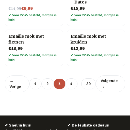
– Dates
Nu voor
€9,99
€15,99
€14,99
✔
Voor 22:45 besteld, morgen in
✔
Voor 22:45 besteld, morgen in
huis!
huis!
Emaille mok met
Emaille mok met
fietsen
kruiden
€13,99
€12,99
✔
Voor 22:45 besteld, morgen in
✔
Voor 22:45 besteld, morgen in
huis!
huis!
←
Volgende
…
1
2
3
4
29
Vorige
→
✔
Snel in huis
✔
De leukste cadeaus