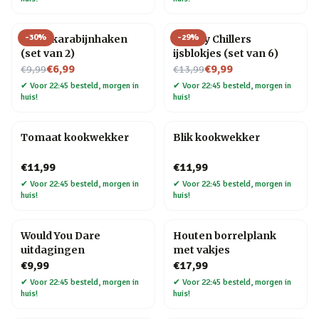
-
30
%
-
29
%
Hond karabijnhaken
Whisky Chillers
(set van 2)
ijsblokjes (set van 6)
Nu voor
Nu voor
€6,99
€9,99
€9,99
€13,99
✔
Voor 22:45 besteld, morgen in
✔
Voor 22:45 besteld, morgen in
huis!
huis!
Tomaat kookwekker
Blik kookwekker
€11,99
€11,99
✔
Voor 22:45 besteld, morgen in
✔
Voor 22:45 besteld, morgen in
huis!
huis!
Would You Dare
Houten borrelplank
uitdagingen
met vakjes
€9,99
€17,99
✔
Voor 22:45 besteld, morgen in
✔
Voor 22:45 besteld, morgen in
huis!
huis!