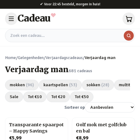
Naar hoofdinhoud
✔
Voor 22:45 besteld, morgen in huis!
Cadeau
Zoek een cadeau
Home
/
Gelegenheden
/
Verjaardagscadeaus
/
Verjaardag man
Verjaardag man
681
cadeaus
mokken
(
96
)
kaartspellen
(
53
)
sokken
(
28
)
multitools
Sale
Tot €
10
Tot €
20
Tot €
50
Sorteer op
Transparante spaarpot
Golf mok met golfclub
– Happy Savings
en bal
€5,99
€8,99