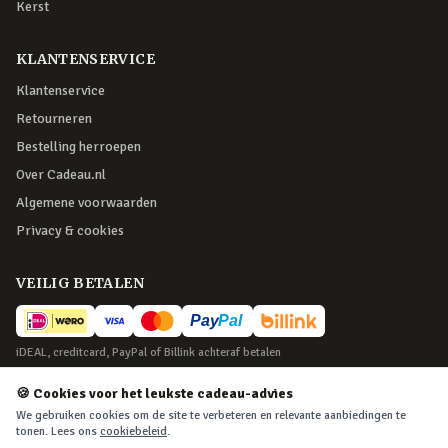
Kerst
KLANTENSERVICE
Klantenservice
Retourneren
Bestelling herroepen
Over Cadeau.nl
Algemene voorwaarden
Privacy & cookies
VEILIG BETALEN
iDEAL, creditcard, PayPal of Billink achteraf betalen
BEZORGING
🍪 Cookies voor het leukste cadeau-advies
We gebruiken cookies om de site te verbeteren en relevante aanbiedingen te
Voor 22:45 besteld, morgen in huis. Tot 365 dagen retourneren.
tonen. Lees ons
cookiebeleid
.