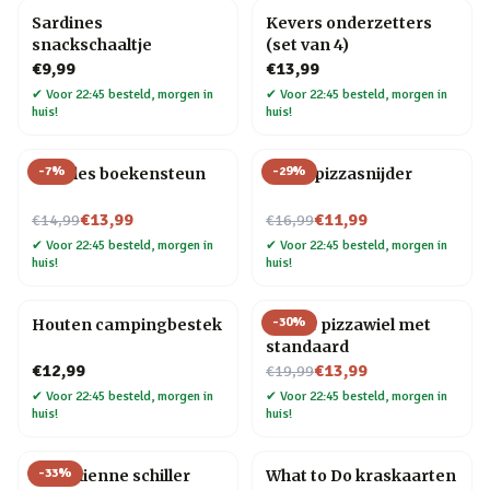
Sardines
Kevers onderzetters
snackschaaltje
(set van 4)
€9,99
€13,99
✔
Voor 22:45 besteld, morgen in
✔
Voor 22:45 besteld, morgen in
huis!
huis!
-
7
%
-
29
%
Noodles boekensteun
Elpee pizzasnijder
Nu voor
Nu voor
€13,99
€11,99
€14,99
€16,99
✔
Voor 22:45 besteld, morgen in
✔
Voor 22:45 besteld, morgen in
huis!
huis!
-
30
%
Houten campingbestek
Gitaar pizzawiel met
standaard
Nu voor
€12,99
€13,99
€19,99
✔
Voor 22:45 besteld, morgen in
✔
Voor 22:45 besteld, morgen in
huis!
huis!
-
33
%
Kat Julienne schiller
What to Do kraskaarten