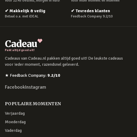
Voor 22:45 besteld, morgen in huis!
Voor ieder moment en iedereen
✔
Makkelijk & veilig
✔
Tevreden klanten
Betaal o.a. met iDEAL
Feedback Company 9.2/10
Cadeau
Pakt altijd goed uit!
Cadeaus van Cadeau.nl pakken altijd goed uit! De leukste cadeaus
voor ieder moment, razendsnel geleverd.
★
Feedback Company
:
9.2
/10
Facebook
Instagram
POPULAIRE MOMENTEN
Verjaardag
Moederdag
Vaderdag