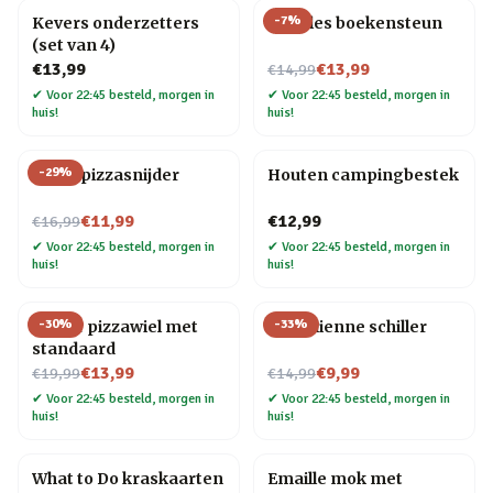
-
7
%
Kevers onderzetters
Noodles boekensteun
(set van 4)
Nu voor
€13,99
€13,99
€14,99
✔
Voor 22:45 besteld, morgen in
✔
Voor 22:45 besteld, morgen in
huis!
huis!
-
29
%
Elpee pizzasnijder
Houten campingbestek
Nu voor
€11,99
€12,99
€16,99
✔
Voor 22:45 besteld, morgen in
✔
Voor 22:45 besteld, morgen in
huis!
huis!
-
30
%
-
33
%
Gitaar pizzawiel met
Kat Julienne schiller
standaard
Nu voor
Nu voor
€13,99
€9,99
€19,99
€14,99
✔
Voor 22:45 besteld, morgen in
✔
Voor 22:45 besteld, morgen in
huis!
huis!
What to Do kraskaarten
Emaille mok met