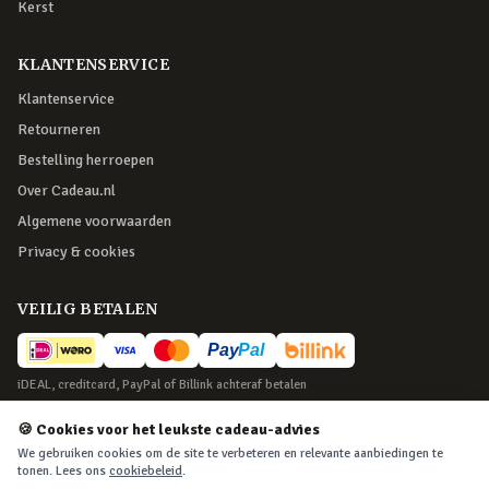
Kerst
KLANTENSERVICE
Klantenservice
Retourneren
Bestelling herroepen
Over Cadeau.nl
Algemene voorwaarden
Privacy & cookies
VEILIG BETALEN
iDEAL, creditcard, PayPal of Billink achteraf betalen
BEZORGING
🍪 Cookies voor het leukste cadeau-advies
We gebruiken cookies om de site te verbeteren en relevante aanbiedingen te
Voor 22:45 besteld, morgen in huis. Tot 365 dagen retourneren.
tonen. Lees ons
cookiebeleid
.