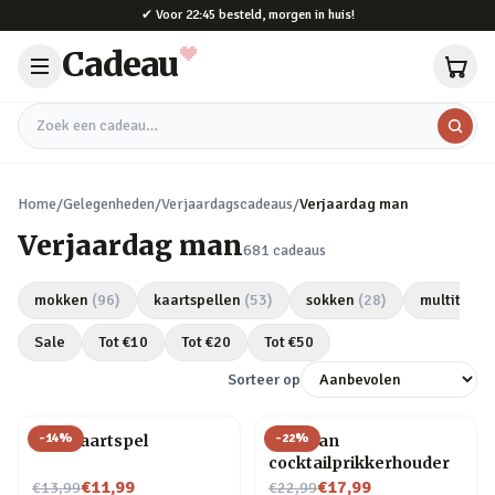
Naar hoofdinhoud
✔
Voor 22:45 besteld, morgen in huis!
Cadeau
Zoek een cadeau
Home
/
Gelegenheden
/
Verjaardagscadeaus
/
Verjaardag man
Verjaardag man
681
cadeaus
mokken
(
96
)
kaartspellen
(
53
)
sokken
(
28
)
multitools
Sale
Tot €
10
Tot €
20
Tot €
50
Sorteer op
-
14
%
-
22
%
Bier kaartspel
Pelikaan
cocktailprikkerhouder
Nu voor
Nu voor
€11,99
€17,99
€13,99
€22,99