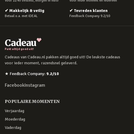
Voor 22:45 besteld, morgen in huis!
Voor ieder moment en iedereen
✔
Makkelijk & veilig
✔
Tevreden klanten
Betaal o.a. met iDEAL
Feedback Company 9.2/10
Cadeau
Pakt altijd goed uit!
Cadeaus van Cadeau.nl pakken altijd goed uit! De leukste cadeaus
voor ieder moment, razendsnel geleverd.
★
Feedback Company
:
9.2
/10
Facebook
Instagram
POPULAIRE MOMENTEN
Verjaardag
Moederdag
Vaderdag