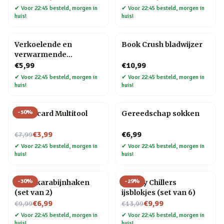
✔
Voor 22:45 besteld, morgen in
✔
Voor 22:45 besteld, morgen in
huis!
huis!
Verkoelende en
Book Crush bladwijzer
verwarmende
hoofdband
€5,99
€10,99
✔
Voor 22:45 besteld, morgen in
✔
Voor 22:45 besteld, morgen in
huis!
huis!
-
50
%
Creditcard Multitool
Gereedschap sokken
Nu voor
€3,99
€6,99
€7,99
✔
Voor 22:45 besteld, morgen in
✔
Voor 22:45 besteld, morgen in
huis!
huis!
-
30
%
-
29
%
Hond karabijnhaken
Whisky Chillers
(set van 2)
ijsblokjes (set van 6)
Nu voor
Nu voor
€6,99
€9,99
€9,99
€13,99
✔
Voor 22:45 besteld, morgen in
✔
Voor 22:45 besteld, morgen in
huis!
huis!