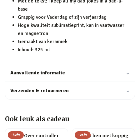
Met de tekst: I keep all my dad jokes in a dad-a-
base
Grappig voor Vaderdag of zijn verjaardag
Hoge kwaliteit sublimatieprint, kan in vaatwasser
en magnetron
Gemaakt van keramiek
Inhoud: 325 ml
Aanvullende informatie
⌄
Verzenden & retourneren
⌄
Ook leuk als cadeau
-
42
%
-
25
%
Game Over controller
Mok Ik ben niet koppig