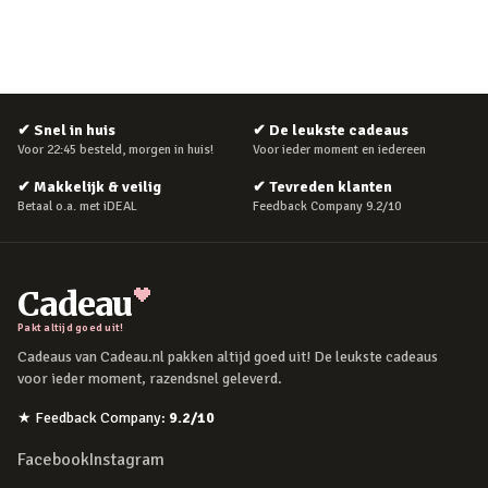
✔
Snel in huis
✔
De leukste cadeaus
Voor 22:45 besteld, morgen in huis!
Voor ieder moment en iedereen
✔
Makkelijk & veilig
✔
Tevreden klanten
Betaal o.a. met iDEAL
Feedback Company 9.2/10
Cadeau
Pakt altijd goed uit!
Cadeaus van Cadeau.nl pakken altijd goed uit! De leukste cadeaus
voor ieder moment, razendsnel geleverd.
★
Feedback Company
:
9.2
/10
Facebook
Instagram