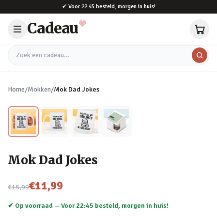
Naar hoofdinhoud
✔
Voor 22:45 besteld, morgen in huis!
Cadeau
Zoek een cadeau
Home
/
Mokken
/
Mok Dad Jokes
Mok Dad Jokes
Nu voor
€11,99
€15,99
✔ Op voorraad —
Voor 22:45 besteld, morgen in huis!