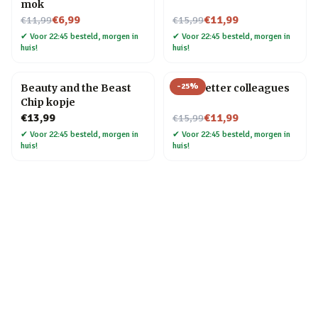
mok
Nu voor
Nu voor
€6,99
€11,99
€11,99
€15,99
✔
Voor 22:45 besteld, morgen in
✔
Voor 22:45 besteld, morgen in
huis!
huis!
-
25
%
Beauty and the Beast
Mok Better colleagues
Chip kopje
Nu voor
€13,99
€11,99
€15,99
✔
Voor 22:45 besteld, morgen in
✔
Voor 22:45 besteld, morgen in
huis!
huis!