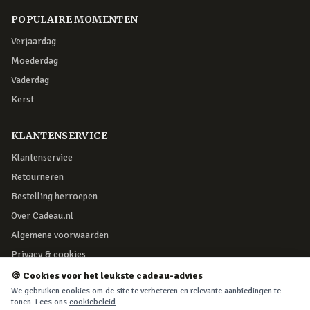
POPULAIRE MOMENTEN
Verjaardag
Moederdag
Vaderdag
Kerst
KLANTENSERVICE
Klantenservice
Retourneren
Bestelling herroepen
Over Cadeau.nl
Algemene voorwaarden
Privacy & cookies
🍪 Cookies voor het leukste cadeau-advies
VEILIG BETALEN
We gebruiken cookies om de site te verbeteren en relevante aanbiedingen te
tonen. Lees ons
cookiebeleid
.