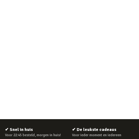
✔
Snel in huis
✔
De leukste cadeaus
Voor 22:45 besteld, morgen in huis!
Voor ieder moment en iedereen