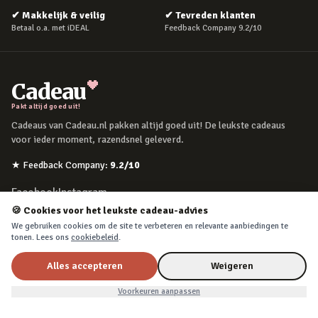
✔
Makkelijk & veilig
✔
Tevreden klanten
Betaal o.a. met iDEAL
Feedback Company 9.2/10
Cadeau
Pakt altijd goed uit!
Cadeaus van Cadeau.nl pakken altijd goed uit! De leukste cadeaus
voor ieder moment, razendsnel geleverd.
★
Feedback Company
:
9.2
/10
Facebook
Instagram
🍪 Cookies voor het leukste cadeau-advies
We gebruiken cookies om de site te verbeteren en relevante aanbiedingen te
POPULAIRE MOMENTEN
tonen. Lees ons
cookiebeleid
.
Verjaardag
Alles accepteren
Weigeren
Moederdag
Voorkeuren aanpassen
Vaderdag
Kerst