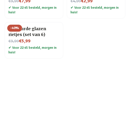
Nu voor
Nu voor
€7,99
€2,99
€9,99
€4,99
✔
Voor 22:45 besteld, morgen in
✔
Voor 22:45 besteld, morgen in
huis!
huis!
-
40
%
Gekleurde glazen
rietjes (set van 6)
Nu voor
€5,99
€9,99
✔
Voor 22:45 besteld, morgen in
huis!