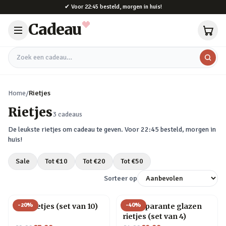
Naar hoofdinhoud
✔
Voor 22:45 besteld, morgen in huis!
Cadeau
Zoek een cadeau
Home
/
Rietjes
Rietjes
3
cadeaus
De leukste
rietjes
om cadeau te geven. Voor 22:45 besteld, morgen in
huis!
Sale
Tot €
10
Tot €
20
Tot €
50
Sorteer op
-
20
%
-
40
%
RVS rietjes (set van 10)
Transparante glazen
rietjes (set van 4)