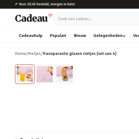
Naar hoofdinhoud
✔
Voor 22:45 besteld, morgen in huis!
Cadeau
Zoek een cadeau
Cadeauhulp
Populair
Nieuw
Gelegenheden
Vo
Home
/
Rietjes
/
Transparante glazen rietjes (set van 4)