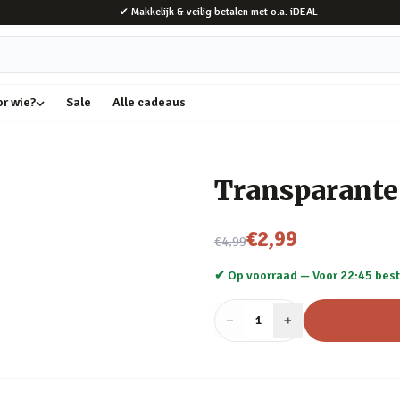
✔ Makkelijk & veilig betalen met o.a. iDEAL
or wie?
Sale
Alle cadeaus
Transparante 
Nu voor
€2,99
€4,99
✔ Op voorraad —
Voor 22:45 best
−
Aantal
+
:
1