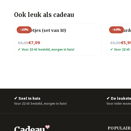
Ook leuk als cadeau
-
20
%
-
40
%
RVS rietjes (set van 10)
Gekleurde
Nu voor
Nu voor
€7,99
€5,9
€9,99
€9,99
✔
Voor 22:45 besteld, morgen in huis!
✔
Voor 22:45 
✔
Snel in huis
✔
De leukst
Voor 22:45 besteld, morgen in huis!
Voor ieder mome
Cadeau
POPULAI