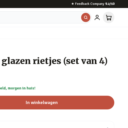
★
Feedback Company
9.2
/10
glazen rietjes (set van 4)
eld, morgen in huis!
In winkelwagen