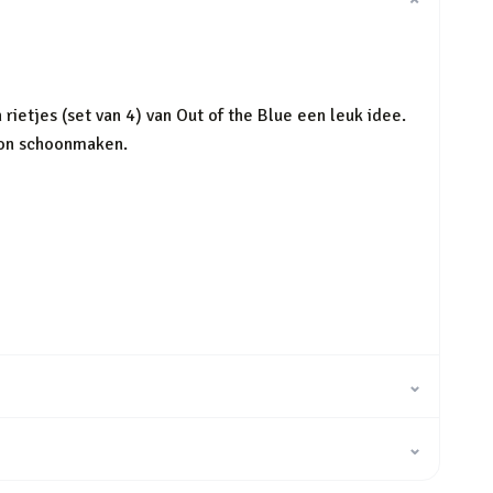
⌄
rietjes (set van 4) van Out of the Blue een leuk idee.
woon schoonmaken.
⌄
⌄