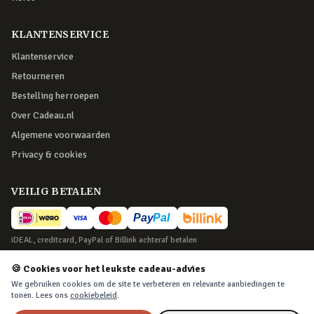
KLANTENSERVICE
Klantenservice
Retourneren
Bestelling herroepen
Over Cadeau.nl
Algemene voorwaarden
Privacy & cookies
VEILIG BETALEN
iDEAL, creditcard, PayPal of Billink achteraf betalen
BEZORGING
🍪 Cookies voor het leukste cadeau-advies
We gebruiken cookies om de site te verbeteren en relevante aanbiedingen te
Voor 22:45 besteld, morgen in huis. Tot 365 dagen retourneren.
tonen. Lees ons
cookiebeleid
.