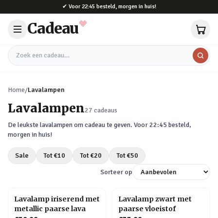
Naar hoofdinhoud
✔
Voor 22:45 besteld, morgen in huis!
Cadeau
Zoek een cadeau
Home
/
Lavalampen
Lavalampen
27
cadeaus
De leukste
lavalampen
om cadeau te geven. Voor 22:45 besteld,
morgen in huis!
Sale
Tot €
10
Tot €
20
Tot €
50
Sorteer op
Lavalamp iriserend met
Lavalamp zwart met
metallic paarse lava
paarse vloeistof