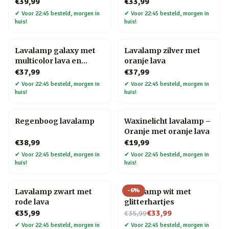
€39,99
€33,99
✔
Voor 22:45 besteld, morgen in
✔
Voor 22:45 besteld, morgen in
huis!
huis!
Lavalamp galaxy met
Lavalamp zilver met
multicolor lava en
oranje lava
glitters
€37,99
€37,99
✔
Voor 22:45 besteld, morgen in
✔
Voor 22:45 besteld, morgen in
huis!
huis!
Regenboog lavalamp
Waxinelicht lavalamp –
Oranje met oranje lava
€38,99
€19,99
✔
Voor 22:45 besteld, morgen in
✔
Voor 22:45 besteld, morgen in
huis!
huis!
-
6
%
Lavalamp zwart met
Lavalamp wit met
rode lava
glitterhartjes
Nu voor
€35,99
€33,99
€35,99
✔
Voor 22:45 besteld, morgen in
✔
Voor 22:45 besteld, morgen in