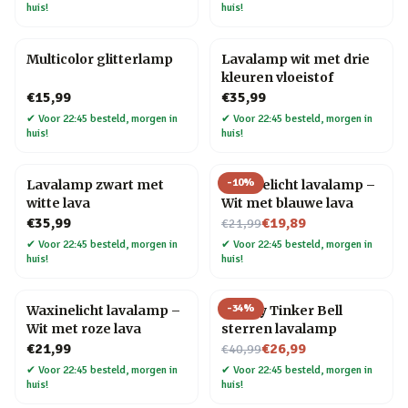
huis!
huis!
Multicolor glitterlamp
Lavalamp wit met drie
kleuren vloeistof
€15,99
€35,99
✔
Voor 22:45 besteld, morgen in
✔
Voor 22:45 besteld, morgen in
huis!
huis!
-
10
%
Lavalamp zwart met
Waxinelicht lavalamp –
witte lava
Wit met blauwe lava
Nu voor
€35,99
€19,89
€21,99
✔
Voor 22:45 besteld, morgen in
✔
Voor 22:45 besteld, morgen in
huis!
huis!
-
34
%
Waxinelicht lavalamp –
Disney Tinker Bell
Wit met roze lava
sterren lavalamp
Nu voor
€21,99
€26,99
€40,99
✔
Voor 22:45 besteld, morgen in
✔
Voor 22:45 besteld, morgen in
huis!
huis!