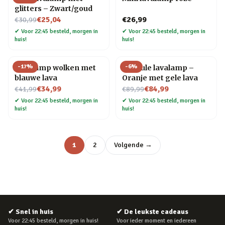
glitters – Zwart/goud
Nu voor
€25,04
€26,99
€30,99
✔
Voor 22:45 besteld, morgen in
✔
Voor 22:45 besteld, morgen in
huis!
huis!
-
17
%
-
6
%
Lavalamp wolken met
Capsule lavalamp –
blauwe lava
Oranje met gele lava
Nu voor
Nu voor
€34,99
€84,99
€41,99
€89,99
✔
Voor 22:45 besteld, morgen in
✔
Voor 22:45 besteld, morgen in
huis!
huis!
1
2
Volgende →
✔
Snel in huis
✔
De leukste cadeaus
Voor 22:45 besteld, morgen in huis!
Voor ieder moment en iedereen