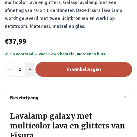
multicolor lava en glitters. Galaxy lavalamp met een
afmeting van 40 x 11 centimeter. Deze Fisura lava lamp
wordt geleverd met twee lichtbronnen en werkt op
netstroom. Materiaal: metaal en glas.
€37,99
✔ Op voorraad —
Voor 22:45 besteld, morgen in huis!
−
Aantal
+
:
In winkelwagen
1
Beschrijving
⌄
Lavalamp galaxy met
multicolor lava en glitters van
Fisura