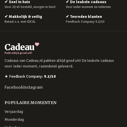
✔
Snel in huis
✔
De leukste cadeaus
Voor 22:45 besteld, morgen in huis!
Voor ieder moment en iedereen
✔
Makkelijk & veilig
✔
Tevreden klanten
Betaal o.a. met iDEAL
Feedback Company 9.2/10
Cadeau
Pakt altijd goed uit!
Cadeaus van Cadeau.nl pakken altijd goed uit! De leukste cadeaus
voor ieder moment, razendsnel geleverd.
★
Feedback Company
:
9.2
/10
Facebook
Instagram
POPULAIRE MOMENTEN
Verjaardag
Moederdag