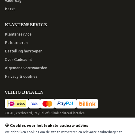
Vaderdag
Kerst
KLANTENSERVICE
Klantenservice
Retourneren
Bestelling herroepen
Over Cadeau.nl
Algemene voorwaarden
Privacy & cookies
VEILIG BETALEN
iDEAL, creditcard, PayPal of Billink achteraf betalen
BEZORGING
🍪 Cookies voor het leukste cadeau-advies
We gebruiken cookies om de site te verbeteren en relevante aanbiedingen te
Voor 22:45 besteld, morgen in huis. Tot 365 dagen retourneren.