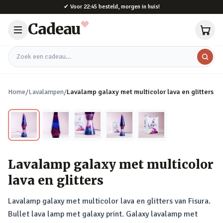
Naar hoofdinhoud
✔
Voor 22:45 besteld, morgen in huis!
Cadeau
Zoek een cadeau
Home
/
Lavalampen
/
Lavalamp galaxy met multicolor lava en glitters
Lavalamp galaxy met multicolor
lava en glitters
Lavalamp galaxy met multicolor lava en glitters van Fisura.
Bullet lava lamp met galaxy print. Galaxy lavalamp met