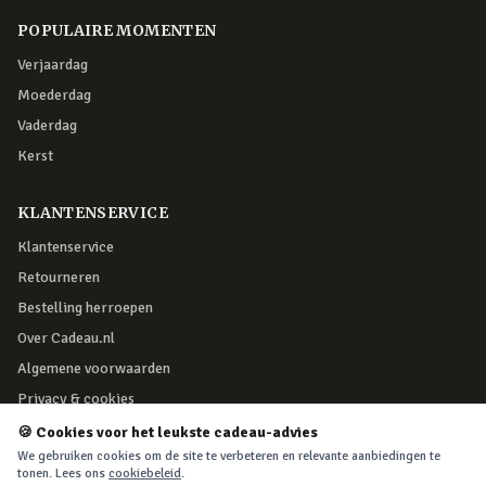
POPULAIRE MOMENTEN
Verjaardag
Moederdag
Vaderdag
Kerst
KLANTENSERVICE
Klantenservice
Retourneren
Bestelling herroepen
Over Cadeau.nl
Algemene voorwaarden
Privacy & cookies
🍪 Cookies voor het leukste cadeau-advies
VEILIG BETALEN
We gebruiken cookies om de site te verbeteren en relevante aanbiedingen te
tonen. Lees ons
cookiebeleid
.