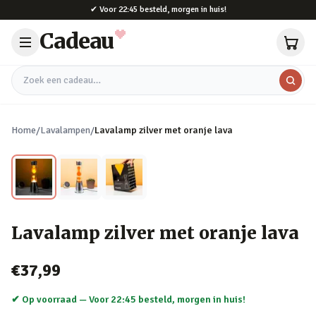
Naar hoofdinhoud
✔
Voor 22:45 besteld, morgen in huis!
Cadeau
Zoek een cadeau
Home
/
Lavalampen
/
Lavalamp zilver met oranje lava
Lavalamp zilver met oranje lava
€37,99
✔ Op voorraad —
Voor 22:45 besteld, morgen in huis!