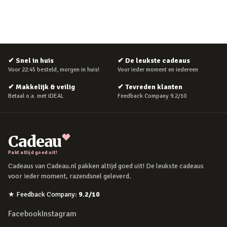
✔
Snel in huis
✔
De leukste cadeaus
Voor 22:45 besteld, morgen in huis!
Voor ieder moment en iedereen
✔
Makkelijk & veilig
✔
Tevreden klanten
Betaal o.a. met iDEAL
Feedback Company 9.2/10
Cadeau
Pakt altijd goed uit!
Cadeaus van Cadeau.nl pakken altijd goed uit! De leukste cadeaus
voor ieder moment, razendsnel geleverd.
★
Feedback Company
:
9.2
/10
Facebook
Instagram