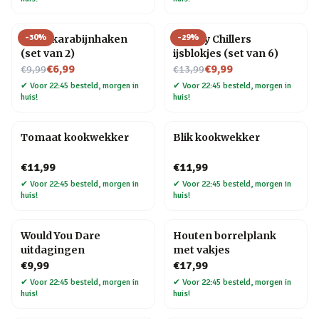
-
30
%
-
29
%
Hond karabijnhaken
Whisky Chillers
(set van 2)
ijsblokjes (set van 6)
Nu voor
Nu voor
€6,99
€9,99
€9,99
€13,99
✔
Voor 22:45 besteld, morgen in
✔
Voor 22:45 besteld, morgen in
huis!
huis!
Tomaat kookwekker
Blik kookwekker
€11,99
€11,99
✔
Voor 22:45 besteld, morgen in
✔
Voor 22:45 besteld, morgen in
huis!
huis!
Would You Dare
Houten borrelplank
uitdagingen
met vakjes
€9,99
€17,99
✔
Voor 22:45 besteld, morgen in
✔
Voor 22:45 besteld, morgen in
huis!
huis!