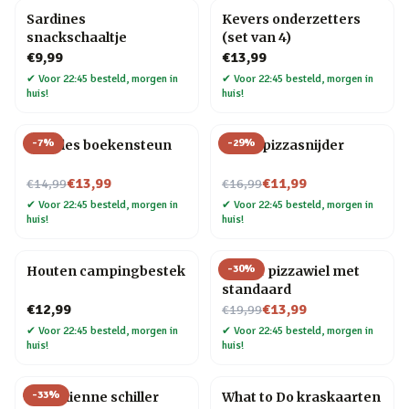
Sardines
Kevers onderzetters
snackschaaltje
(set van 4)
€9,99
€13,99
✔
Voor 22:45 besteld, morgen in
✔
Voor 22:45 besteld, morgen in
huis!
huis!
-
7
%
-
29
%
Noodles boekensteun
Elpee pizzasnijder
Nu voor
Nu voor
€13,99
€11,99
€14,99
€16,99
✔
Voor 22:45 besteld, morgen in
✔
Voor 22:45 besteld, morgen in
huis!
huis!
-
30
%
Houten campingbestek
Gitaar pizzawiel met
standaard
Nu voor
€12,99
€13,99
€19,99
✔
Voor 22:45 besteld, morgen in
✔
Voor 22:45 besteld, morgen in
huis!
huis!
-
33
%
Kat Julienne schiller
What to Do kraskaarten