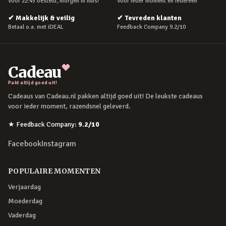
Voor 22:45 besteld, morgen in huis!
Voor ieder moment en iedereen
✔
Makkelijk & veilig
✔
Tevreden klanten
Betaal o.a. met iDEAL
Feedback Company 9.2/10
Cadeau
Pakt altijd goed uit!
Cadeaus van Cadeau.nl pakken altijd goed uit! De leukste cadeaus
voor ieder moment, razendsnel geleverd.
★
Feedback Company
:
9.2
/10
Facebook
Instagram
POPULAIRE MOMENTEN
Verjaardag
Moederdag
Vaderdag