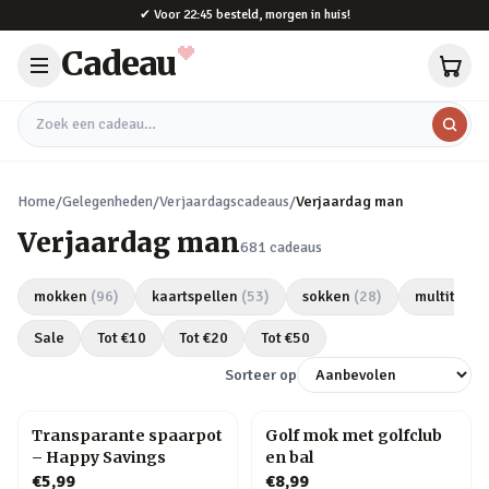
Naar hoofdinhoud
✔
Voor 22:45 besteld, morgen in huis!
Cadeau
Zoek een cadeau
Home
/
Gelegenheden
/
Verjaardagscadeaus
/
Verjaardag man
Verjaardag man
681
cadeaus
mokken
(
96
)
kaartspellen
(
53
)
sokken
(
28
)
multitools
Sale
Tot €
10
Tot €
20
Tot €
50
Sorteer op
Transparante spaarpot
Golf mok met golfclub
– Happy Savings
en bal
€5,99
€8,99