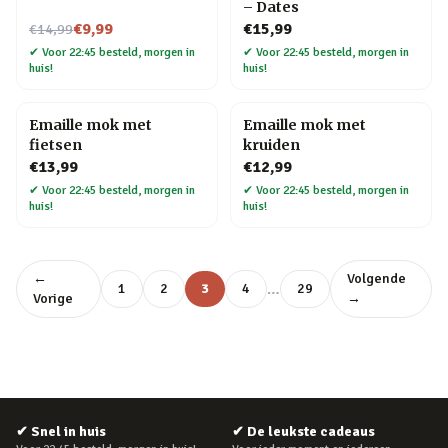
– Dates
Nu voor
€9,99
€15,99
€14,99
✔
Voor 22:45 besteld, morgen in
✔
Voor 22:45 besteld, morgen in
huis!
huis!
Emaille mok met
Emaille mok met
fietsen
kruiden
€13,99
€12,99
✔
Voor 22:45 besteld, morgen in
✔
Voor 22:45 besteld, morgen in
huis!
huis!
←
Volgende
…
1
2
3
4
29
Vorige
→
✔
Snel in huis
✔
De leukste cadeaus