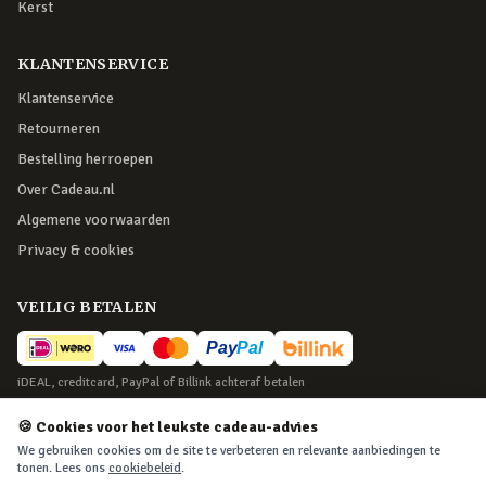
Kerst
KLANTENSERVICE
Klantenservice
Retourneren
Bestelling herroepen
Over Cadeau.nl
Algemene voorwaarden
Privacy & cookies
VEILIG BETALEN
iDEAL, creditcard, PayPal of Billink achteraf betalen
BEZORGING
🍪 Cookies voor het leukste cadeau-advies
We gebruiken cookies om de site te verbeteren en relevante aanbiedingen te
Voor 22:45 besteld, morgen in huis. Tot 365 dagen retourneren.
tonen. Lees ons
cookiebeleid
.