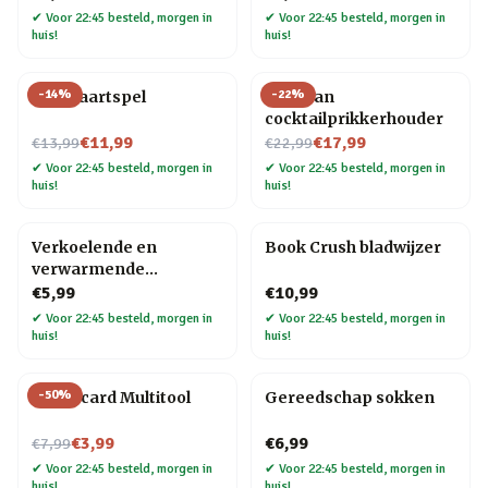
✔
Voor 22:45 besteld, morgen in
✔
Voor 22:45 besteld, morgen in
huis!
huis!
-
14
%
-
22
%
Bier kaartspel
Pelikaan
cocktailprikkerhouder
Nu voor
Nu voor
€11,99
€17,99
€13,99
€22,99
✔
Voor 22:45 besteld, morgen in
✔
Voor 22:45 besteld, morgen in
huis!
huis!
Verkoelende en
Book Crush bladwijzer
verwarmende
hoofdband
€5,99
€10,99
✔
Voor 22:45 besteld, morgen in
✔
Voor 22:45 besteld, morgen in
huis!
huis!
-
50
%
Creditcard Multitool
Gereedschap sokken
Nu voor
€3,99
€6,99
€7,99
✔
Voor 22:45 besteld, morgen in
✔
Voor 22:45 besteld, morgen in
huis!
huis!