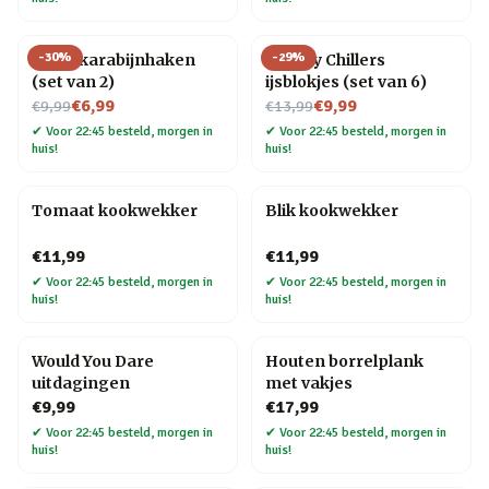
-
30
%
-
29
%
Hond karabijnhaken
Whisky Chillers
(set van 2)
ijsblokjes (set van 6)
Nu voor
Nu voor
€6,99
€9,99
€9,99
€13,99
✔
Voor 22:45 besteld, morgen in
✔
Voor 22:45 besteld, morgen in
huis!
huis!
Tomaat kookwekker
Blik kookwekker
€11,99
€11,99
✔
Voor 22:45 besteld, morgen in
✔
Voor 22:45 besteld, morgen in
huis!
huis!
Would You Dare
Houten borrelplank
uitdagingen
met vakjes
€9,99
€17,99
✔
Voor 22:45 besteld, morgen in
✔
Voor 22:45 besteld, morgen in
huis!
huis!