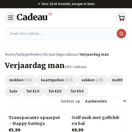
Naar hoofdinhoud
✔
Voor 22:45 besteld, morgen in huis!
Cadeau
Zoek een cadeau
Home
/
Gelegenheden
/
Verjaardagscadeaus
/
Verjaardag man
Verjaardag man
681
cadeaus
mokken
(
96
)
kaartspellen
(
53
)
sokken
(
28
)
multitools
Sale
Tot €
10
Tot €
20
Tot €
50
Sorteer op
Transparante spaarpot
Golf mok met golfclub
– Happy Savings
en bal
€5,99
€8,99