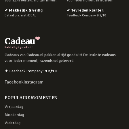
Voor 22:45 besteld, morgen in huis!
Voor ieder moment en iedereen
✔
Makkelijk & veilig
✔
Tevreden klanten
Betaal o.a. met iDEAL
Feedback Company 9.2/10
Cadeau
Pakt altijd goed uit!
Cadeaus van Cadeau.nl pakken altijd goed uit! De leukste cadeaus
voor ieder moment, razendsnel geleverd.
★
Feedback Company
:
9.2
/10
Facebook
Instagram
POPULAIRE MOMENTEN
Verjaardag
Moederdag
Vaderdag