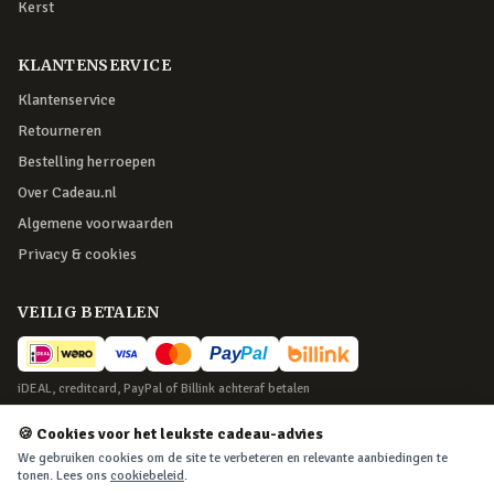
Kerst
KLANTENSERVICE
Klantenservice
Retourneren
Bestelling herroepen
Over Cadeau.nl
Algemene voorwaarden
Privacy & cookies
VEILIG BETALEN
iDEAL, creditcard, PayPal of Billink achteraf betalen
BEZORGING
🍪 Cookies voor het leukste cadeau-advies
We gebruiken cookies om de site te verbeteren en relevante aanbiedingen te
Voor 22:45 besteld, morgen in huis. Tot 365 dagen retourneren.
tonen. Lees ons
cookiebeleid
.