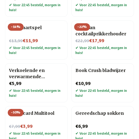
✔
Voor 22:45 besteld, morgen in
✔
Voor 22:45 besteld, morgen in
huis!
huis!
-
14
%
-
22
%
Bier kaartspel
Pelikaan
cocktailprikkerhouder
Nu voor
Nu voor
€11,99
€17,99
€13,99
€22,99
✔
Voor 22:45 besteld, morgen in
✔
Voor 22:45 besteld, morgen in
huis!
huis!
Verkoelende en
Book Crush bladwijzer
verwarmende
hoofdband
€5,99
€10,99
✔
Voor 22:45 besteld, morgen in
✔
Voor 22:45 besteld, morgen in
huis!
huis!
-
50
%
Creditcard Multitool
Gereedschap sokken
Nu voor
€3,99
€6,99
€7,99
✔
Voor 22:45 besteld, morgen in
✔
Voor 22:45 besteld, morgen in
huis!
huis!