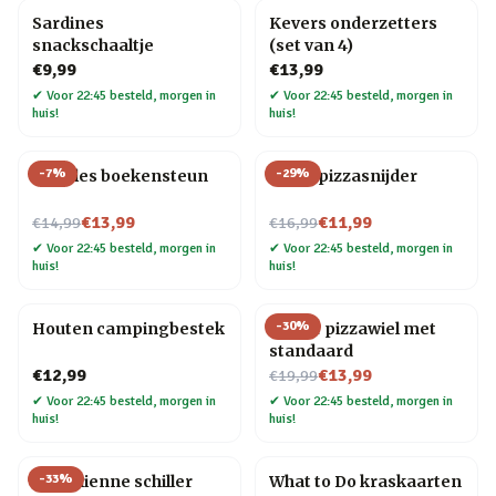
Sardines
Kevers onderzetters
snackschaaltje
(set van 4)
€9,99
€13,99
✔
Voor 22:45 besteld, morgen in
✔
Voor 22:45 besteld, morgen in
huis!
huis!
-
7
%
-
29
%
Noodles boekensteun
Elpee pizzasnijder
Nu voor
Nu voor
€13,99
€11,99
€14,99
€16,99
✔
Voor 22:45 besteld, morgen in
✔
Voor 22:45 besteld, morgen in
huis!
huis!
-
30
%
Houten campingbestek
Gitaar pizzawiel met
standaard
Nu voor
€12,99
€13,99
€19,99
✔
Voor 22:45 besteld, morgen in
✔
Voor 22:45 besteld, morgen in
huis!
huis!
-
33
%
Kat Julienne schiller
What to Do kraskaarten