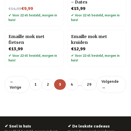
– Dates
Nu voor
€9,99
€15,99
€14,99
✔
Voor 22:45 besteld, morgen in
✔
Voor 22:45 besteld, morgen in
huis!
huis!
Emaille mok met
Emaille mok met
fietsen
kruiden
€13,99
€12,99
✔
Voor 22:45 besteld, morgen in
✔
Voor 22:45 besteld, morgen in
huis!
huis!
←
Volgende
…
1
2
3
4
29
Vorige
→
✔
Snel in huis
✔
De leukste cadeaus