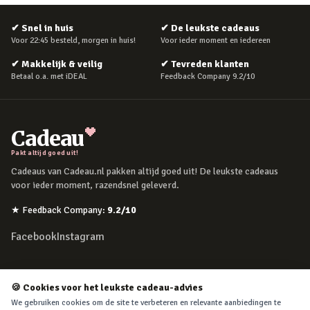
✔
Snel in huis
✔
De leukste cadeaus
Voor 22:45 besteld, morgen in huis!
Voor ieder moment en iedereen
✔
Makkelijk & veilig
✔
Tevreden klanten
Betaal o.a. met iDEAL
Feedback Company 9.2/10
Cadeau
Pakt altijd goed uit!
Cadeaus van Cadeau.nl pakken altijd goed uit! De leukste cadeaus
voor ieder moment, razendsnel geleverd.
★
Feedback Company
:
9.2
/10
Facebook
Instagram
POPULAIRE MOMENTEN
🍪 Cookies voor het leukste cadeau-advies
Verjaardag
We gebruiken cookies om de site te verbeteren en relevante aanbiedingen te