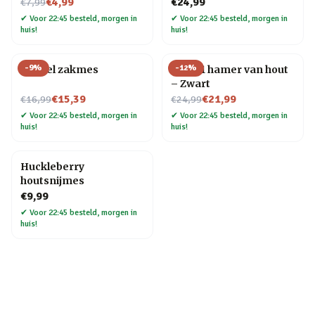
Nu voor
€4,99
€24,99
€7,99
✔
Voor 22:45 besteld, morgen in
✔
Voor 22:45 besteld, morgen in
huis!
huis!
-
9
%
-
12
%
Sleutel zakmes
10-in-1 hamer van hout
– Zwart
Nu voor
Nu voor
€15,39
€21,99
€16,99
€24,99
✔
Voor 22:45 besteld, morgen in
✔
Voor 22:45 besteld, morgen in
huis!
huis!
Huckleberry
houtsnijmes
€9,99
✔
Voor 22:45 besteld, morgen in
huis!