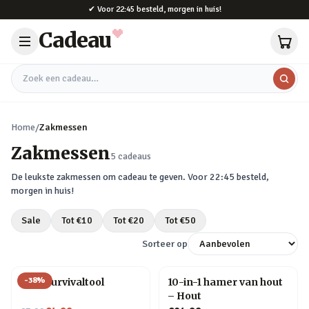
Naar hoofdinhoud
✔
Voor 22:45 besteld, morgen in huis!
Cadeau
Zoek een cadeau
Home
/
Zakmessen
Zakmessen
5
cadeaus
De leukste
zakmessen
om cadeau te geven. Voor 22:45 besteld,
morgen in huis!
Sale
Tot €
10
Tot €
20
Tot €
50
Sorteer op
-
38
%
Auto survivaltool
10-in-1 hamer van hout
– Hout