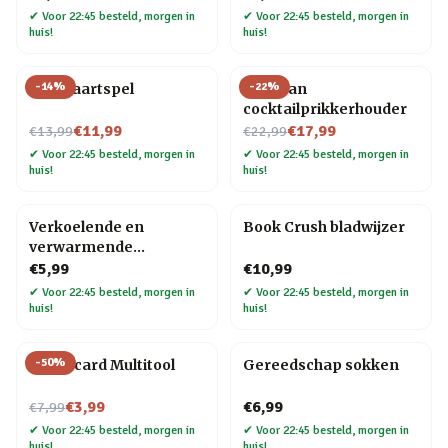
✔
Voor 22:45 besteld, morgen in
✔
Voor 22:45 besteld, morgen in
huis!
huis!
-
14
%
-
22
%
Bier kaartspel
Pelikaan
cocktailprikkerhouder
Nu voor
Nu voor
€11,99
€17,99
€13,99
€22,99
✔
Voor 22:45 besteld, morgen in
✔
Voor 22:45 besteld, morgen in
huis!
huis!
Verkoelende en
Book Crush bladwijzer
verwarmende
hoofdband
€5,99
€10,99
✔
Voor 22:45 besteld, morgen in
✔
Voor 22:45 besteld, morgen in
huis!
huis!
-
50
%
Creditcard Multitool
Gereedschap sokken
Nu voor
€3,99
€6,99
€7,99
✔
Voor 22:45 besteld, morgen in
✔
Voor 22:45 besteld, morgen in
huis!
huis!