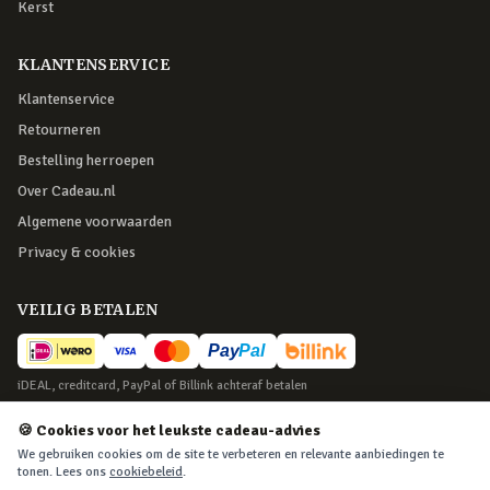
Kerst
KLANTENSERVICE
Klantenservice
Retourneren
Bestelling herroepen
Over Cadeau.nl
Algemene voorwaarden
Privacy & cookies
VEILIG BETALEN
iDEAL, creditcard, PayPal of Billink achteraf betalen
BEZORGING
🍪 Cookies voor het leukste cadeau-advies
We gebruiken cookies om de site te verbeteren en relevante aanbiedingen te
Voor 22:45 besteld, morgen in huis. Tot 365 dagen retourneren.
tonen. Lees ons
cookiebeleid
.