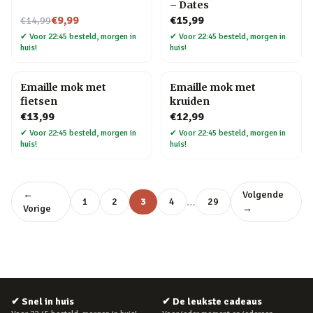
– Dates
Nu voor
€9,99
€15,99
€14,99
✔
Voor 22:45 besteld, morgen in
✔
Voor 22:45 besteld, morgen in
huis!
huis!
Emaille mok met
Emaille mok met
fietsen
kruiden
€13,99
€12,99
✔
Voor 22:45 besteld, morgen in
✔
Voor 22:45 besteld, morgen in
huis!
huis!
←
Volgende
…
1
2
3
4
29
Vorige
→
✔
Snel in huis
✔
De leukste cadeaus