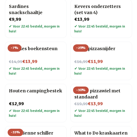
Sardines
Kevers onderzetters
snackschaaltje
(set van 4)
€9,99
€13,99
✔
Voor 22:45 besteld, morgen in
✔
Voor 22:45 besteld, morgen in
huis!
huis!
-
7
%
-
29
%
Noodles boekensteun
Elpee pizzasnijder
Nu voor
Nu voor
€13,99
€11,99
€14,99
€16,99
✔
Voor 22:45 besteld, morgen in
✔
Voor 22:45 besteld, morgen in
huis!
huis!
-
30
%
Houten campingbestek
Gitaar pizzawiel met
standaard
Nu voor
€12,99
€13,99
€19,99
✔
Voor 22:45 besteld, morgen in
✔
Voor 22:45 besteld, morgen in
huis!
huis!
-
33
%
Kat Julienne schiller
What to Do kraskaarten