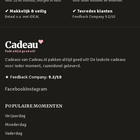
Voor 22:45 besteld, morgen in huis!
Voor ieder moment en iedereen
✔
Makkelijk & veilig
✔
Tevreden klanten
Betaal o.a. met iDEAL
Feedback Company 9.2/10
Cadeau
Pakt altijd goed uit!
Cadeaus van Cadeau.nl pakken altijd goed uit! De leukste cadeaus
voor ieder moment, razendsnel geleverd.
★
Feedback Company
:
9.2
/10
Facebook
Instagram
POPULAIRE MOMENTEN
Verjaardag
Moederdag
Vaderdag