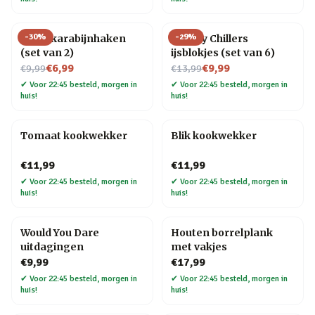
-
30
%
-
29
%
Hond karabijnhaken
Whisky Chillers
(set van 2)
ijsblokjes (set van 6)
Nu voor
Nu voor
€6,99
€9,99
€9,99
€13,99
✔
Voor 22:45 besteld, morgen in
✔
Voor 22:45 besteld, morgen in
huis!
huis!
Tomaat kookwekker
Blik kookwekker
€11,99
€11,99
✔
Voor 22:45 besteld, morgen in
✔
Voor 22:45 besteld, morgen in
huis!
huis!
Would You Dare
Houten borrelplank
uitdagingen
met vakjes
€9,99
€17,99
✔
Voor 22:45 besteld, morgen in
✔
Voor 22:45 besteld, morgen in
huis!
huis!