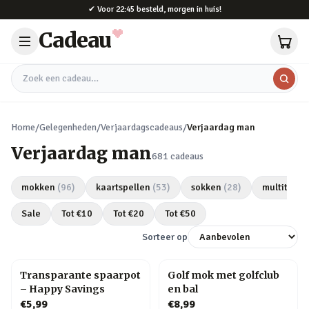
Naar hoofdinhoud
✔
Voor 22:45 besteld, morgen in huis!
Cadeau
Zoek een cadeau
Home
/
Gelegenheden
/
Verjaardagscadeaus
/
Verjaardag man
Verjaardag man
681
cadeaus
mokken
(
96
)
kaartspellen
(
53
)
sokken
(
28
)
multitools
Sale
Tot €
10
Tot €
20
Tot €
50
Sorteer op
Transparante spaarpot
Golf mok met golfclub
– Happy Savings
en bal
€5,99
€8,99