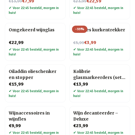
Nu voor
Nu voor
€7,99
€22,59
€13,99
€23,99
✔
Voor 22:45 besteld, morgen in
✔
Voor 22:45 besteld, morgen in
huis!
huis!
-
33
%
Omgekeerd wijnglas
Wijnfles kurkentrekker
Nu voor
€22,99
€3,99
€5,99
✔
Voor 22:45 besteld, morgen in
✔
Voor 22:45 besteld, morgen in
huis!
huis!
Oiladdin olieschenker
Kolibrie
en stopper
glasmarkeerders (set
van 6)
€15,99
€13,99
✔
Voor 22:45 besteld, morgen in
✔
Voor 22:45 besteld, morgen in
huis!
huis!
Wijnaccessoires in
Wijn decanteerder –
wijnfles
Deluxe
€9,99
€23,99
✔
Voor 22:45 besteld, morgen in
✔
Voor 22:45 besteld, morgen in