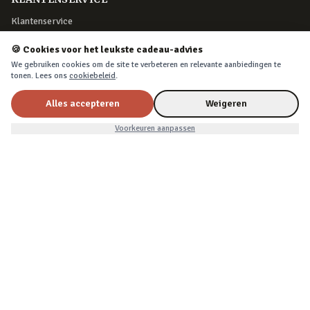
Klantenservice
Retourneren
🍪 Cookies voor het leukste cadeau-advies
Bestelling herroepen
We gebruiken cookies om de site te verbeteren en relevante aanbiedingen te
tonen. Lees ons
cookiebeleid
.
Over Cadeau.nl
Algemene voorwaarden
Alles accepteren
Weigeren
Privacy & cookies
Voorkeuren aanpassen
VEILIG BETALEN
iDEAL, creditcard, PayPal of Billink achteraf betalen
BEZORGING
Voor 22:45 besteld, morgen in huis. Tot 365 dagen retourneren.
©
2026
Cadeau.nl — Alle rechten voorbehouden