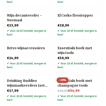
huis!
huis!
Wijn decanteerder –
El Corko flesstopper
Normaal
€13,99
€18,99
✔
Voor 22:45 besteld, morgen in
✔
Voor 22:45 besteld, morgen in
huis!
huis!
Retro wijnaccessoires
Essentials boek met
wijn tools
€14,99
€36,99
✔
Voor 22:45 besteld, morgen in
✔
Voor 22:45 besteld, morgen in
huis!
huis!
-
30
%
Drinking Buddies
Essentials boek met
wijnmarkeerders (set
champagne tools
van 4)
Nu voor
€17,99
€34,99
€49,99
✔
Voor 22:45 besteld, morgen in
✔
Voor 22:45 besteld, morgen in
huis!
huis!