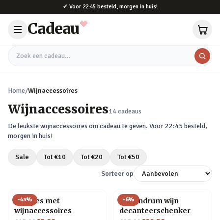
Naar hoofdinhoud
✔
Voor 22:45 besteld, morgen in huis!
Cadeau
Zoek een cadeau
Home
/
Wijnaccessoires
Wijnaccessoires
14
cadeaus
De leukste
wijnaccessoires
om cadeau te geven. Voor 22:45 besteld,
morgen in huis!
Sale
Tot €
10
Tot €
20
Tot €
50
Sorteer op
-
43
%
-
6
%
Wijnfles met
Conundrum wijn
wijnaccessoires
decanteerschenker