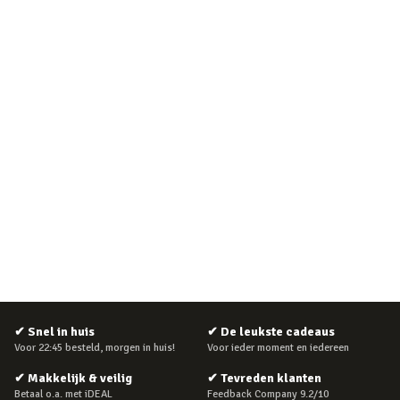
✔
Snel in huis
✔
De leukste cadeaus
Voor 22:45 besteld, morgen in huis!
Voor ieder moment en iedereen
✔
Makkelijk & veilig
✔
Tevreden klanten
Betaal o.a. met iDEAL
Feedback Company 9.2/10