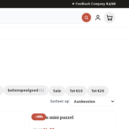
★
Feedback Company
9.2
/10
buitenspeelgoed
(
4
)
Sale
Tot €
10
Tot €
20
Sorteer op
-
38
%
Houten mini puzzel