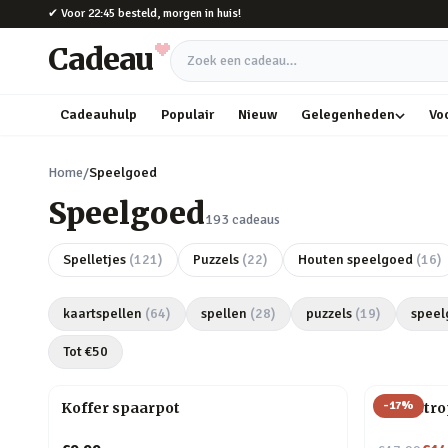
Naar hoofdinhoud
✔
Voor 22:45 besteld, morgen in huis!
Cadeau
Zoek een cadeau
Cadeauhulp
Populair
Nieuw
Gelegenheden
Vo
Home
/
Speelgoed
Speelgoed
193
cadeaus
Spelletjes
(
121
)
Puzzels
(
22
)
Houten speelgoed
(
16
)
kaartspellen
(
64
)
spellen
(
28
)
puzzels
(
19
)
speel
Tot €
50
-
17
%
Koffer spaarpot
Cat-astro