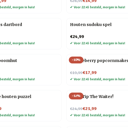
Nu voor
,99
€14,99
€26,99
besteld, morgen in huis!
✔
Voor 22:45 besteld, morgen in huis!
s dartbord
Houten sudoku spel
€24,99
besteld, morgen in huis!
✔
Voor 22:45 besteld, morgen in huis!
-
10
%
 boomhut
Huckleberry popcornmake
Nu voor
€17,99
€19,99
besteld, morgen in huis!
✔
Voor 22:45 besteld, morgen in huis!
-
12
%
e houten puzzel
Don’t Tip The Waiter!
Nu voor
9
€21,99
€24,99
besteld, morgen in huis!
✔
Voor 22:45 besteld, morgen in huis!