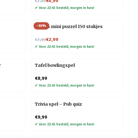
Nu voor
€4,99
€7,99
✔
Voor 22:45 besteld, morgen in huis!
-
63
%
Vogels mini puzzel 150 stukjes
Nu voor
€2,99
€7,99
✔
Voor 22:45 besteld, morgen in huis!
r
Tafel bowlingspel
€8,99
✔
Voor 22:45 besteld, morgen in huis!
Trivia spel – Pub quiz
€9,99
✔
Voor 22:45 besteld, morgen in huis!