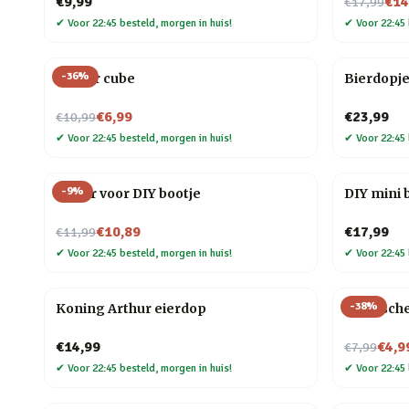
Nu voor
€9,99
€14
€17,99
✔
Voor 22:45 besteld, morgen in huis!
✔
Voor 22:45 
-
36
%
Finger cube
Bierdopje
Nu voor
€6,99
€23,99
€10,99
✔
Voor 22:45 besteld, morgen in huis!
✔
Voor 22:45 
-
9
%
Motor voor DIY bootje
DIY mini
Nu voor
€10,89
€17,99
€11,99
✔
Voor 22:45 besteld, morgen in huis!
✔
Voor 22:45 
-
38
%
Koning Arthur eierdop
Elastisch
Nu voor
€14,99
€4,9
€7,99
✔
Voor 22:45 besteld, morgen in huis!
✔
Voor 22:45 