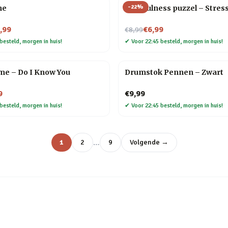
-
22
%
me
Mindfulness puzzel – Stres
Nu voor
,99
€6,99
€8,99
besteld, morgen in huis!
✔
Voor 22:45 besteld, morgen in huis!
me – Do I Know You
Drumstok Pennen – Zwart
9
€9,99
besteld, morgen in huis!
✔
Voor 22:45 besteld, morgen in huis!
…
1
2
9
Volgende →