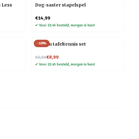
s Less
Dog-saster stapelspel
€14,99
✔
Voor 22:45 besteld, morgen in huis!
-
10
%
Bureau tafeltennis set
Nu voor
€8,99
€9,99
✔
Voor 22:45 besteld, morgen in huis!