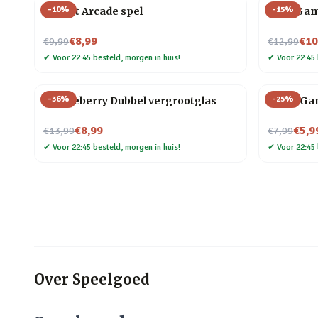
-
10
%
-
15
%
Pocket Arcade spel
Knot Ga
Nu voor
Nu voor
€8,99
€10
€9,99
€12,99
✔
Voor 22:45 besteld, morgen in huis!
✔
Voor 22:45 
-
36
%
-
25
%
Huckleberry Dubbel vergrootglas
Trivia Ga
Nu voor
Nu voor
€8,99
€5,9
€13,99
€7,99
✔
Voor 22:45 besteld, morgen in huis!
✔
Voor 22:45 
Over
Speelgoed