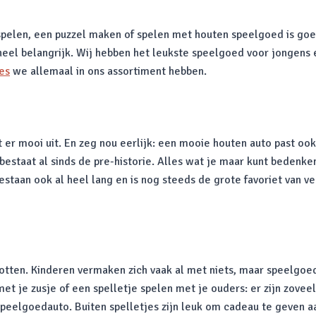
 spelen, een puzzel maken of spelen met houten speelgoed is goe
heel belangrijk. Wij hebben het leukste speelgoed voor jongens e
es
we allemaal in ons assortiment hebben.
er mooi uit. En zeg nou eerlijk: een mooie houten auto past ook 
bestaat al sinds de pre-historie. Alles wat je maar kunt bedenke
taan ook al heel lang en is nog steeds de grote favoriet van ve
otten. Kinderen vermaken zich vaak al met niets, maar speelgoed 
met je zusje of een spelletje spelen met je ouders: er zijn zov
eelgoedauto. Buiten spelletjes zijn leuk om cadeau te geven aa