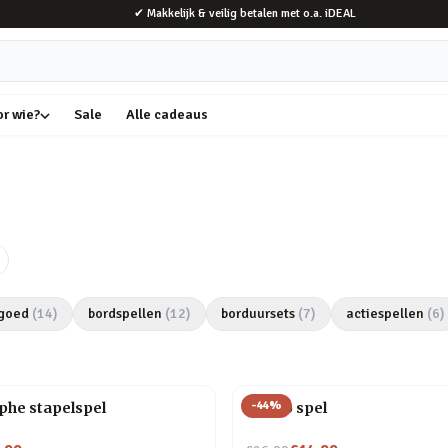
✔ Makkelijk & veilig betalen met o.a. iDEAL
or wie?
Sale
Alle cadeaus
goed
(
14
)
bordspellen
(
12
)
borduursets
(
7
)
actiespellen
(
6
)
-
44
%
phe stapelspel
Blingo spel