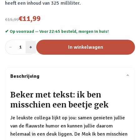
heeft een inhoud van 325 milliliter.
Nu voor
€11,99
€15,99
✔ Op voorraad —
Voor 22:45 besteld, morgen in huis!
−
Aantal
+
:
In winkelwagen
1
Beschrijving
⌄
Beker met tekst: ik ben
misschien een beetje gek
Je leukste collega lijkt op jou: samen genieten jullie
van de flauwste humor en kunnen jullie daarom
helemaal in een deuk liggen. De Mok Ik ben misschien