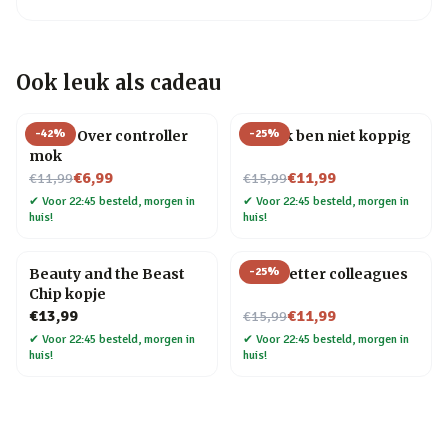
Ook leuk als cadeau
-
42
%
-
25
%
Game Over controller
Mok Ik ben niet koppig
mok
Nu voor
Nu voor
€6,99
€11,99
€11,99
€15,99
✔
Voor 22:45 besteld, morgen in
✔
Voor 22:45 besteld, morgen in
huis!
huis!
-
25
%
Beauty and the Beast
Mok Better colleagues
Chip kopje
Nu voor
€13,99
€11,99
€15,99
✔
Voor 22:45 besteld, morgen in
✔
Voor 22:45 besteld, morgen in
huis!
huis!