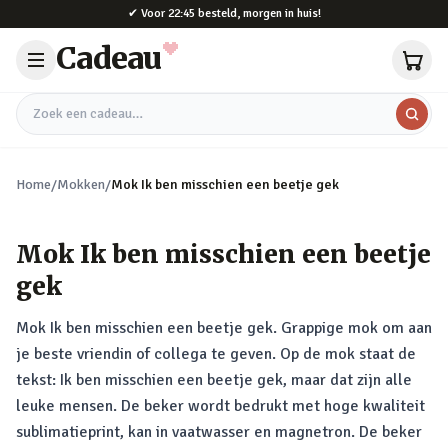
Naar hoofdinhoud
✔
Voor 22:45 besteld, morgen in huis!
Cadeau
Zoek een cadeau
Home
/
Mokken
/
Mok Ik ben misschien een beetje gek
Mok Ik ben misschien een beetje
gek
Mok Ik ben misschien een beetje gek. Grappige mok om aan
je beste vriendin of collega te geven. Op de mok staat de
tekst: Ik ben misschien een beetje gek, maar dat zijn alle
leuke mensen. De beker wordt bedrukt met hoge kwaliteit
sublimatieprint, kan in vaatwasser en magnetron. De beker