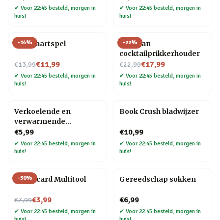
✔
Voor 22:45 besteld, morgen in
✔
Voor 22:45 besteld, morgen in
huis!
huis!
-
14
%
-
22
%
Bier kaartspel
Pelikaan
cocktailprikkerhouder
Nu voor
Nu voor
€11,99
€17,99
€13,99
€22,99
✔
Voor 22:45 besteld, morgen in
✔
Voor 22:45 besteld, morgen in
huis!
huis!
Verkoelende en
Book Crush bladwijzer
verwarmende
hoofdband
€5,99
€10,99
✔
Voor 22:45 besteld, morgen in
✔
Voor 22:45 besteld, morgen in
huis!
huis!
-
50
%
Creditcard Multitool
Gereedschap sokken
Nu voor
€3,99
€6,99
€7,99
✔
Voor 22:45 besteld, morgen in
✔
Voor 22:45 besteld, morgen in
huis!
huis!