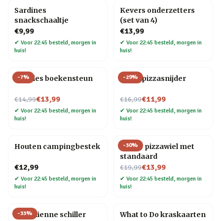
Sardines
Kevers onderzetters
snackschaaltje
(set van 4)
€9,99
€13,99
✔
Voor 22:45 besteld, morgen in
✔
Voor 22:45 besteld, morgen in
huis!
huis!
-
7
%
-
29
%
Noodles boekensteun
Elpee pizzasnijder
Nu voor
Nu voor
€13,99
€11,99
€14,99
€16,99
✔
Voor 22:45 besteld, morgen in
✔
Voor 22:45 besteld, morgen in
huis!
huis!
-
30
%
Houten campingbestek
Gitaar pizzawiel met
standaard
Nu voor
€12,99
€13,99
€19,99
✔
Voor 22:45 besteld, morgen in
✔
Voor 22:45 besteld, morgen in
huis!
huis!
-
33
%
Kat Julienne schiller
What to Do kraskaarten