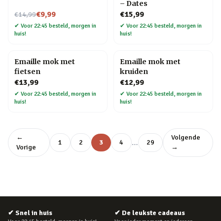
– Dates
Nu voor
€9,99
€15,99
€14,99
✔
Voor 22:45 besteld, morgen in
✔
Voor 22:45 besteld, morgen in
huis!
huis!
Emaille mok met
Emaille mok met
fietsen
kruiden
€13,99
€12,99
✔
Voor 22:45 besteld, morgen in
✔
Voor 22:45 besteld, morgen in
huis!
huis!
←
Volgende
…
1
2
3
4
29
Vorige
→
✔
Snel in huis
✔
De leukste cadeaus