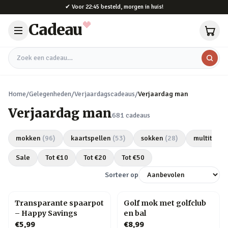
Naar hoofdinhoud
✔
Voor 22:45 besteld, morgen in huis!
Cadeau
Zoek een cadeau
Home
/
Gelegenheden
/
Verjaardagscadeaus
/
Verjaardag man
Verjaardag man
681
cadeaus
mokken
(
96
)
kaartspellen
(
53
)
sokken
(
28
)
multitools
Sale
Tot €
10
Tot €
20
Tot €
50
Sorteer op
Transparante spaarpot
Golf mok met golfclub
– Happy Savings
en bal
€5,99
€8,99