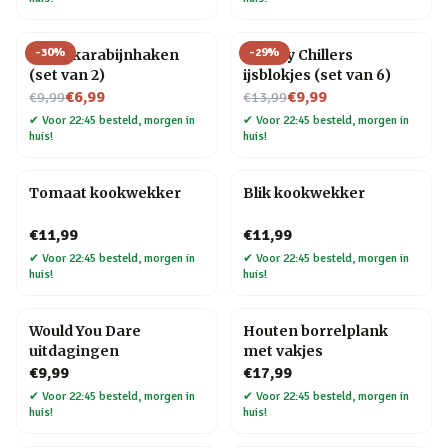
-
30
%
-
29
%
Hond karabijnhaken
Whisky Chillers
(set van 2)
ijsblokjes (set van 6)
Nu voor
Nu voor
€6,99
€9,99
€9,99
€13,99
✔
Voor 22:45 besteld, morgen in
✔
Voor 22:45 besteld, morgen in
huis!
huis!
Tomaat kookwekker
Blik kookwekker
€11,99
€11,99
✔
Voor 22:45 besteld, morgen in
✔
Voor 22:45 besteld, morgen in
huis!
huis!
Would You Dare
Houten borrelplank
uitdagingen
met vakjes
€9,99
€17,99
✔
Voor 22:45 besteld, morgen in
✔
Voor 22:45 besteld, morgen in
huis!
huis!