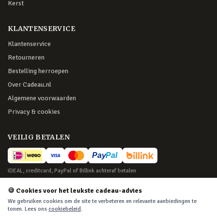
Kerst
KLANTENSERVICE
Klantenservice
Retourneren
Bestelling herroepen
Over Cadeau.nl
Algemene voorwaarden
Privacy & cookies
VEILIG BETALEN
iDEAL, creditcard, PayPal of Billink achteraf betalen
BEZORGING
🍪 Cookies voor het leukste cadeau-advies
We gebruiken cookies om de site te verbeteren en relevante aanbiedingen te
Voor 22:45 besteld, morgen in huis. Tot 365 dagen retourneren.
tonen. Lees ons
cookiebeleid
.