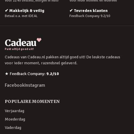
Voor 22:45 besteld, morgen in huis!
Voor ieder moment en iedereen
✔
Makkelijk & veilig
✔
Tevreden klanten
Betaal o.a. met iDEAL
Feedback Company 9.2/10
Cadeau
Pakt altijd goed uit!
Cadeaus van Cadeau.nl pakken altijd goed uit! De leukste cadeaus
voor ieder moment, razendsnel geleverd.
★
Feedback Company
:
9.2
/10
Facebook
Instagram
POPULAIRE MOMENTEN
Verjaardag
Moederdag
Vaderdag