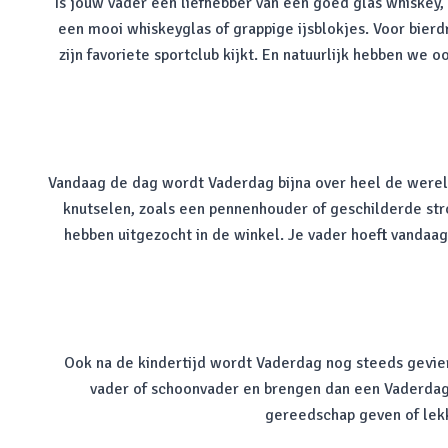
Is jouw vader een liefhebber van een goed glas whiskey, 
een mooi whiskeyglas of grappige ijsblokjes. Voor bier
zijn favoriete sportclub kijkt. En natuurlijk hebben we
Vandaag de dag wordt Vaderdag bijna over heel de werel
knutselen, zoals een pennenhouder of geschilderde st
hebben uitgezocht in de winkel. Je vader hoeft vandaag
Ook na de kindertijd wordt Vaderdag nog steeds gevier
vader of schoonvader en brengen dan een Vaderdag 
gereedschap geven of lek