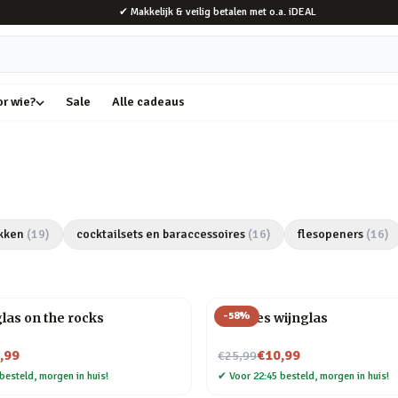
✔ Makkelijk & veilig betalen met o.a. iDEAL
or wie?
Sale
Alle cadeaus
kken
(
19
)
cocktailsets en baraccessoires
(
16
)
flesopeners
(
16
)
-
58
%
las on the rocks
Wijnfles wijnglas
Nu voor
,99
€10,99
€25,99
besteld, morgen in huis!
✔
Voor 22:45 besteld, morgen in huis!