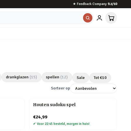
★
Feedback Company
9.2
/10
drankglazen
(
15
)
spellen
(
12
)
Sale
Tot €
10
Sorteer op
Houten sudoku spel
€24,99
✔
Voor 22:45 besteld, morgen in huis!