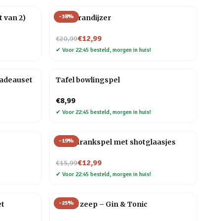
-
38
%
 van 2)
BBQ brandijzer
Nu voor
€12,99
€20,99
✔
Voor 22:45 besteld, morgen in huis!
cadeauset
Tafel bowlingspel
€8,99
✔
Voor 22:45 besteld, morgen in huis!
-
19
%
Ludo drankspel met shotglaasjes
Nu voor
€12,99
€15,99
✔
Voor 22:45 besteld, morgen in huis!
-
25
%
et
Drank zeep – Gin & Tonic