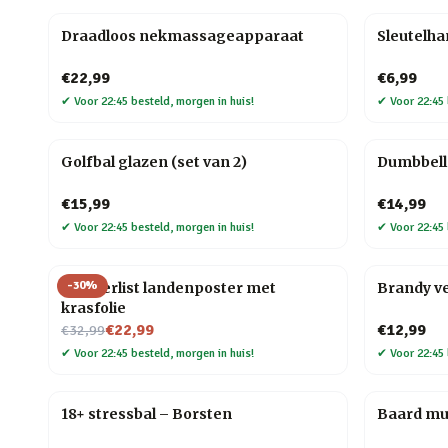
Draadloos nekmassageapparaat
Sleutelh
€22,99
€6,99
✔
Voor 22:45 besteld, morgen in huis!
✔
Voor 22:45 
Golfbal glazen (set van 2)
Dumbbell 
€15,99
€14,99
✔
Voor 22:45 besteld, morgen in huis!
✔
Voor 22:45 
-
30
%
Wanderlist landenposter met
Brandy v
krasfolie
Nu voor
€22,99
€12,99
€32,99
✔
Voor 22:45 besteld, morgen in huis!
✔
Voor 22:45 
18+ stressbal – Borsten
Baard mul