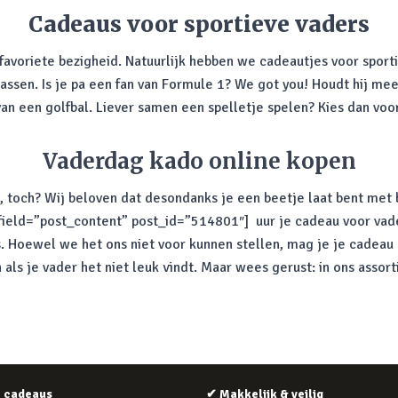
Cadeaus voor sportieve vaders
 favoriete bezigheid. Natuurlijk hebben we cadeautjes voor sporti
 passen. Is je pa een fan van Formule 1? We got you! Houdt hij me
an een golfbal. Liever samen een spelletje spelen? Kies dan voor
Vaderdag kado online kopen
n, toch? Wij beloven dat desondanks je een beetje laat bent met
 field=”post_content” post_id=”514801″] uur je cadeau voor vade
s. Hoewel we het ons niet voor kunnen stellen, mag je je cadeau 
ls je vader het niet leuk vindt. Maar wees gerust: in ons assort
e cadeaus
✔
Makkelijk & veilig