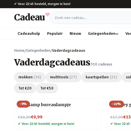
Naar hoofdinhoud
✔
Voor 22:45 besteld, morgen in huis!
Cadeau
Zoek een cadeau
Cadeauhulp
Populair
Nieuw
Gelegenheden
Vo
Home
/
Gelegenheden
/
Vaderdagcadeaus
Vaderdagcadeaus
310
cadeaus
mokken
(
36
)
multitools
(
27
)
kaartspellen
(
21
)
so
Tot €
20
Tot €
50
-
9
%
-
22
%
Gloeilamp bureaulampje
Whiskey g
Nu voor
Nu voor
€9,99
€13
€10,99
€17,99
✔
Voor 22:45 besteld, morgen in huis!
✔
Voor 22:45 