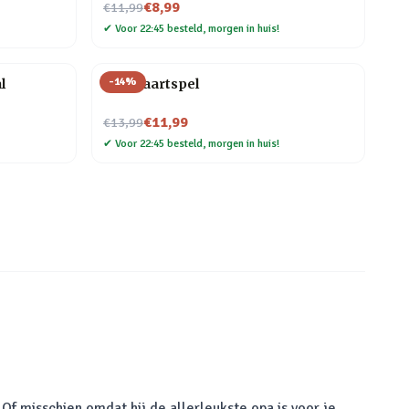
Nu voor
€8,99
€11,99
✔
Voor 22:45 besteld, morgen in huis!
-
14
%
l
Bier kaartspel
Nu voor
€11,99
€13,99
✔
Voor 22:45 besteld, morgen in huis!
Of misschien omdat hij de allerleukste opa is voor je