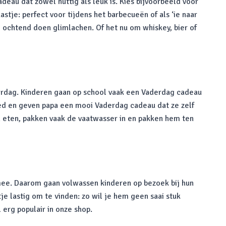
deau dat zowel nuttig als leuk is. Kies bijvoorbeeld voor
tje: perfect voor tijdens het barbecueën of als ‘ie naar
e ochtend doen glimlachen. Of het nu om whiskey, bier of
erdag. Kinderen gaan op school vaak een Vaderdag cadeau
ed en geven papa een mooi Vaderdag cadeau dat ze zelf
n eten, pakken vaak de vaatwasser in en pakken hem ten
 mee. Daarom gaan volwassen kinderen op bezoek bij hun
 lastig om te vinden: zo wil je hem geen saai stuk
 erg populair in onze shop.