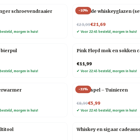
-
10
%
anger schroevendraaier
Rollende whiskeyglazen (set
Nu voor
€21,69
€23,99
besteld, morgen in huis!
✔
Voor 22:45 besteld, morgen in huis!
bierpul
Pink Floyd mok en sokken 
€11,99
besteld, morgen in huis!
✔
Voor 22:45 besteld, morgen in huis!
-
33
%
erwarmer
Trivia spel – Tuinieren
Nu voor
€5,99
€8,99
besteld, morgen in huis!
✔
Voor 22:45 besteld, morgen in huis!
titool
Whiskey en sigaar cadeaus