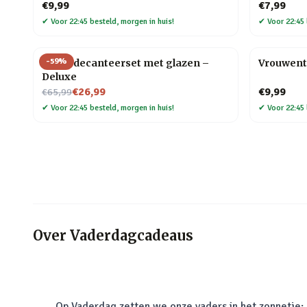
€9,99
€7,99
✔
Voor 22:45 besteld, morgen in huis!
✔
Voor 22:45 
-
59
%
Globe decanteerset met glazen –
Vrouwent
Deluxe
Nu voor
€26,99
€9,99
€65,99
✔
Voor 22:45 besteld, morgen in huis!
✔
Voor 22:45 
Over
Vaderdagcadeaus
Op Vaderdag zetten we onze vaders in het zonnetje: o