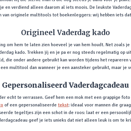
e en verdiend alleen daarom al iets moois. De leukste Vaderdag 
 van originele multitools tot boekenleggers: wij hebben iets dat 
Origineel Vaderdag kado
ing om hem te laten zien hoeveel je van hem houdt. Net zoals j
derdag kado. Trekken jij en je pa er nog steeds regelmatig op u
d, die onder andere gebruikt kan worden tijdens het repareren va
n multitool dan wanneer je een aansteker gebruikt, maar je voelt
Gepersonaliseerd Vaderdagcadeau
r echt te verrassen. Geef hem een mok met een grappige foto bi
to
of een gepersonaliseerde
tekst
: ideaal voor mannen die graa
rde tegeltjes zijn een schot in de roos: laat er een persoonlij
rdagcadeau geef je iets unieks dat niet alleen leuk is om te kr