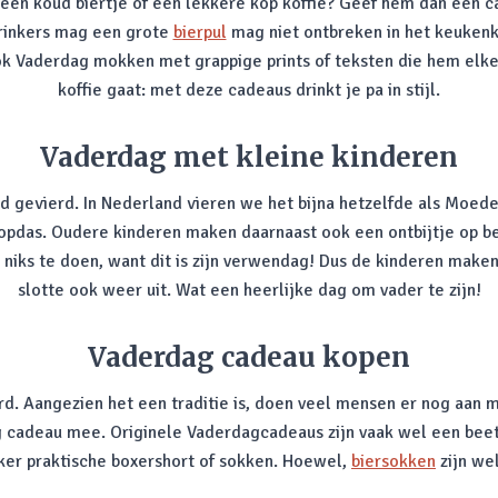
een koud biertje of een lekkere kop koffie? Geef hem dan een ca
drinkers mag een grote
bierpul
mag niet ontbreken in het keukenkas
 ook Vaderdag mokken met grappige prints of teksten die hem elk
koffie gaat: met deze cadeaus drinkt je pa in stijl.
Vaderdag met kleine kinderen
d gevierd. In Nederland vieren we het bijna hetzelfde als Moed
ropdas. Oudere kinderen maken daarnaast ook een ontbijtje op b
 niks te doen, want dit is zijn verwendag! Dus de kinderen make
slotte ook weer uit. Wat een heerlijke dag om vader te zijn!
Vaderdag cadeau kopen
d. Aangezien het een traditie is, doen veel mensen er nog aan
cadeau mee. Originele Vaderdagcadeaus zijn vaak wel een beetje
ker praktische boxershort of sokken. Hoewel,
biersokken
zijn wel