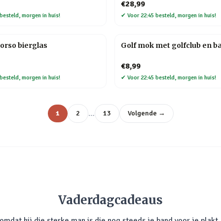
€28,99
besteld, morgen in huis!
✔
Voor 22:45 besteld, morgen in huis!
orso bierglas
Golf mok met golfclub en ba
€8,99
besteld, morgen in huis!
✔
Voor 22:45 besteld, morgen in huis!
…
1
2
13
Volgende →
Vaderdagcadeaus
mdat hij die sterke man is die nog steeds je band voor je plakt. 